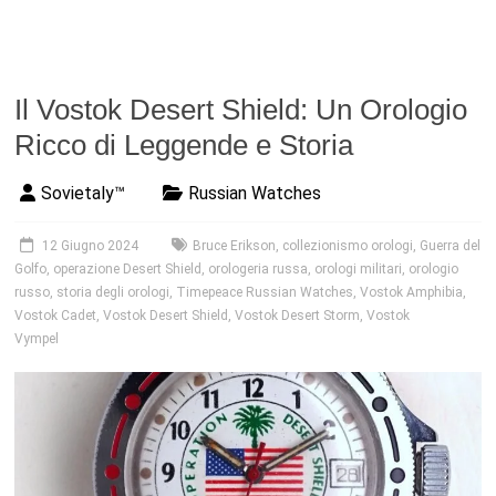
Il Vostok Desert Shield: Un Orologio
Ricco di Leggende e Storia
Sovietaly™
Russian Watches
12 Giugno 2024
Bruce Erikson
,
collezionismo orologi
,
Guerra del
Golfo
,
operazione Desert Shield
,
orologeria russa
,
orologi militari
,
orologio
russo
,
storia degli orologi
,
Timepeace Russian Watches
,
Vostok Amphibia
,
Vostok Cadet
,
Vostok Desert Shield
,
Vostok Desert Storm
,
Vostok
Vympel