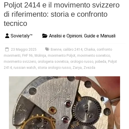
Poljot 2414 e il movimento svizzero
di riferimento: storia e confronto
tecnico
Sovietaly™
Analisi e Opinioni
,
Guide e Manuali
23 Maggio 2025
Bienne
,
calibro 2414
,
Chaika
,
confronto
movimenti
,
FHF 96
,
Molnija
,
movimento Poljot
,
movimento sovietico
,
movimento svizzero
,
orologeria sovietica
,
orologio russo
,
pobeda
,
Poljot
2414
,
russian watch
,
storia orologio russo
,
Zarya
,
Zvezda