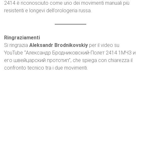
2414 è riconosciuto come uno dei movimenti manuali più
resistenti e longevi dell’orologeria russa.
Ringraziamenti
Si ringrazia
Aleksandr Brodnikovskiy
per il video su
YouTube “Александр Бродниковский-Полет 2414 1МЧЗ и
его швейцарский прототип”, che spiega con chiarezza il
confronto tecnico tra i due movimenti.