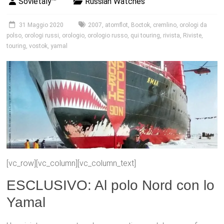
Sovietaly™
Russian Watches
31 Maggio 2020
2007
,
atomflot
,
Boctok
,
cremlino
,
orologi da
polso
,
orologi russi
,
orologio
,
orologio russo
,
qui touring
,
rivista
,
Riviste
,
touring
,
vostok
,
yamal
[vc_row][vc_column][vc_column_text]
ESCLUSIVO: Al polo Nord con lo
Yamal