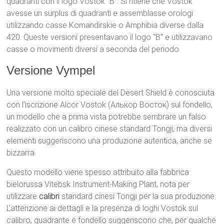
quadranti con il logo Vostok “B”. Si ritiene che Vostok
avesse un surplus di quadranti e assemblasse orologi
utilizzando casse Komandirskie o Amphibia diverse dalla
420. Queste versioni presentavano il logo “B” e utilizzavano
casse o movimenti diversi a seconda del periodo.
Versione Vympel
Una versione molto speciale del Desert Shield è conosciuta
con l’iscrizione Alcor Vostok (Алькор Восток) sul fondello,
un modello che a prima vista potrebbe sembrare un falso
realizzato con un calibro cinese standard Tongji, ma diversi
elementi suggeriscono una produzione autentica, anche se
bizzarra.
Questo modello viene spesso attribuito alla fabbrica
bielorussa Vitebsk Instrument-Making Plant, nota per
utilizzare
calibri
standard cinesi Tongji per la sua produzione.
L’attenzione ai dettagli e la presenza di loghi Vostok sul
calibro, quadrante e fondello suggeriscono che, per qualche