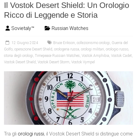
Il Vostok Desert Shield: Un Orologio
Ricco di Leggende e Storia
Sovietaly™
Russian Watches
12 Giugno 2024
Bruce Erikson
,
collezionismo orologi
,
Guerra del
Golfo
,
operazione Desert Shield
,
orologeria russa
,
orologi militari
,
orologio russo
,
storia degli orologi
,
Timepeace Russian Watches
,
Vostok Amphibia
,
Vostok Cadet
,
Vostok Desert Shield
,
Vostok Desert Storm
,
Vostok Vympel
Tra gli
orologi
russi
, il Vostok Desert Shield si distingue come