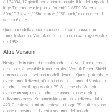
è il 2409A, 17 gioielli con carica manuale. Il fondello riporta il
logo Timepeace e le parole “Vremir,” “USSR,” “Watertight
50m,” “17 jewels,” “Shockproof,” “SS back,” e un numero di
serie a 6 cifre.
Questo modello appare spesso in piccole casse con
fondelli standard Vostok ed è incluso in un catalogo Vostok
del 1993.
Altre Versioni
Navigando in internet o esplorando siti di vendita e mercati
delle pulci, è possibile trovare orologi Vostok Desert Shield
con variazioni rispetto ai modelli descritti. Questi potrebbero
avere fondelli diversi, più simili ai design standard Vostok, o
quadranti con il logo Vostok “B”. Si ritiene che Vostok
avesse un surplus di quadranti e assemblasse orologi
utilizzando casse Komandirskie o Amphibia diverse dalla
420. Queste versioni presentavano il logo “B” e utilizzavano
casse o movimenti diversi a seconda del periodo.