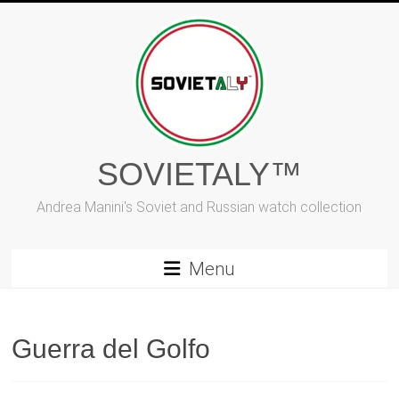
Vai
al
contenuto
SOVIETALY™
Andrea Manini's Soviet and Russian watch collection
Menu
Guerra del Golfo