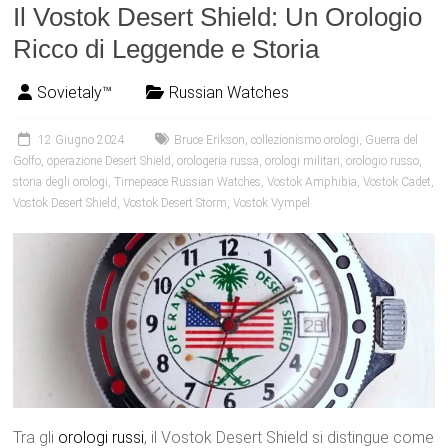
Il Vostok Desert Shield: Un Orologio
Ricco di Leggende e Storia
Sovietaly™
Russian Watches
12 Giugno 2024
Bruce Erikson
,
collezionismo orologi
,
Guerra del
Golfo
,
operazione Desert Shield
,
orologeria russa
,
orologi militari
,
orologio russo
,
storia degli orologi
,
Timepeace Russian Watches
,
Vostok Amphibia
,
Vostok Cadet
,
Vostok Desert Shield
,
Vostok Desert Storm
,
Vostok Vympel
Tra gli
orologi
russi
, il Vostok Desert Shield si distingue come