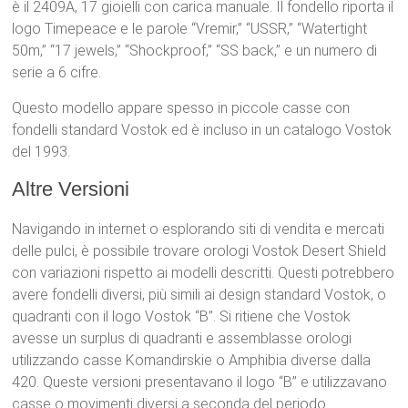
è il 2409A, 17 gioielli con carica manuale. Il fondello riporta il
logo Timepeace e le parole “Vremir,” “USSR,” “Watertight
50m,” “17 jewels,” “Shockproof,” “SS back,” e un numero di
serie a 6 cifre.
Questo modello appare spesso in piccole casse con
fondelli standard Vostok ed è incluso in un catalogo Vostok
del 1993.
Altre Versioni
Navigando in internet o esplorando siti di vendita e mercati
delle pulci, è possibile trovare orologi Vostok Desert Shield
con variazioni rispetto ai modelli descritti. Questi potrebbero
avere fondelli diversi, più simili ai design standard Vostok, o
quadranti con il logo Vostok “B”. Si ritiene che Vostok
avesse un surplus di quadranti e assemblasse orologi
utilizzando casse Komandirskie o Amphibia diverse dalla
420. Queste versioni presentavano il logo “B” e utilizzavano
casse o movimenti diversi a seconda del periodo.