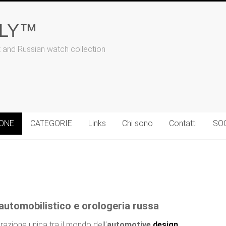
ALY™
t and Russian watch collection
IONE
CATEGORIE
Links
Chi sono
Contatti
SO
 automobilistico e orologeria russa
azione unica tra il mondo dell’
automotive
design