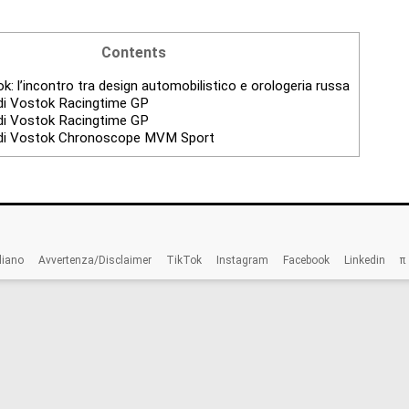
Contents
k: l’incontro tra design automobilistico e orologeria russa
i Vostok Racingtime GP
i Vostok Racingtime GP
di Vostok Chronoscope MVM Sport
liano
Avvertenza/Disclaimer
TikTok
Instagram
Facebook
Linkedin
π