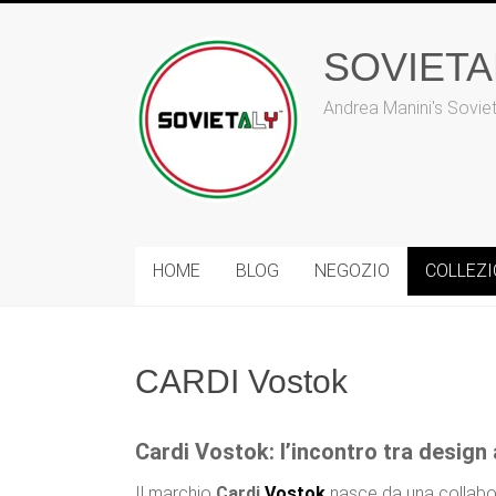
Vai
al
SOVIET
contenuto
Andrea Manini's Sovie
HOME
BLOG
NEGOZIO
COLLEZ
CARDI Vostok
Cardi Vostok: l’incontro tra design
Il marchio
Cardi
Vostok
nasce da una collabor