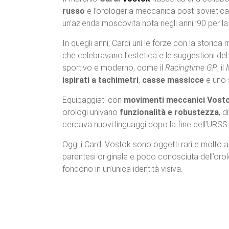
russo
e l’orologeria meccanica post-sovietica.
un’azienda moscovita nota negli anni ’90 per la
In quegli anni, Cardi unì le forze con la storica
che celebravano l’estetica e le suggestioni del
sportivo e moderno, come il
Racingtime GP
, il
ispirati a tachimetri
,
casse massicce
e uno s
Equipaggiati con
movimenti meccanici Vost
orologi univano
funzionalità e robustezza
, d
cercava nuovi linguaggi dopo la fine dell’URSS.
Oggi i Cardi Vostok sono oggetti rari e molto 
parentesi originale e poco conosciuta dell’orol
fondono in un’unica identità visiva.