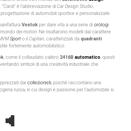
 “Cardi” è l’abbreviazione di
Car Design Studio
,
 progettazione di automobili sportive e personalizzate.
 manifattura
Vostok
per dare vita a una serie di
orologi
 mondo dei motori. Ne risultarono modelli dal carattere
MVM
Sport
o il
Capitan
, caratterizzati da
quadranti
tile fortemente automobilistico.
ok
, come il collaudato calibro
2416B
automatico
, questi
iventando simboli di una creatività industriale che
apprezzati dai
collezionisti
, poiché raccontano una
ogeria russa, in cui design e passione per l’automobile si