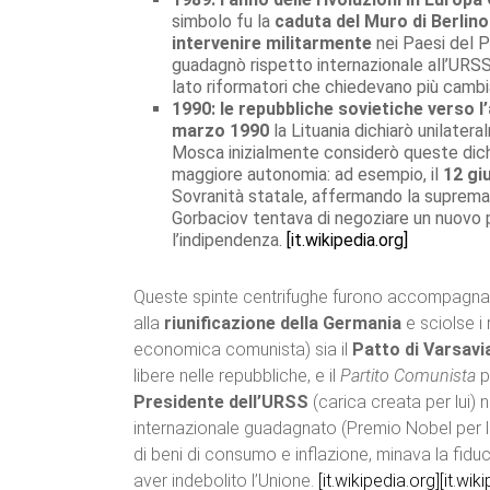
simbolo fu la
caduta del Muro di Berlino
intervenire militarmente
nei Paesi del P
guadagnò rispetto internazionale all’URSS,
lato riformatori che chiedevano più cambi
1990: le repubbliche sovietiche verso 
marzo 1990
la Lituania dichiarò unilater
Mosca inizialmente considerò queste dichia
maggiore autonomia: ad esempio, il
12 gi
Sovranità statale, affermando la supremaz
Gorbaciov tentava di negoziare un nuovo 
l’indipendenza.
[it.wikipedia.org]
Queste spinte centrifughe furono accompagna
alla
riunificazione della Germania
e sciolse i
economica comunista) sia il
Patto di Varsavi
libere nelle repubbliche, e il
Partito Comunista
pe
Presidente dell’URSS
(carica creata per lui) 
internazionale guadagnato (Premio Nobel per la
di beni di consumo e inflazione, minava la fidu
aver indebolito l’Unione.
[it.wikipedia.org]
[it.wik