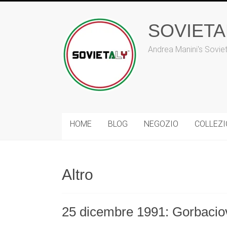
Vai
al
SOVIET
contenuto
Andrea Manini's Sovie
HOME
BLOG
NEGOZIO
COLLEZ
Altro
25 dicembre 1991: Gorbaciov