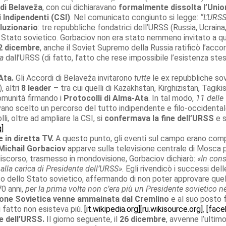
di Belaveža
, con cui dichiaravano
formalmente dissolta l’Unio
 Indipendenti (CSI)
. Nel comunicato congiunto si legge:
“L’URSS
oluzionario
: tre repubbliche fondatrici dell’URSS (Russia, Ucraina
o Stato sovietico. Gorbaciov non era stato nemmeno invitato a qu
2 dicembre
, anche il Soviet Supremo della Russia ratificò l’acco
a
dall’URSS (di fatto, l’atto che rese impossibile l’esistenza ste
Ata.
Gli Accordi di Belaveža invitarono
tutte
le ex repubbliche sov
 altri
8 leader
– tra cui quelli di Kazakhstan, Kirghizistan, Tagik
Comunità firmando i
Protocolli di Alma-Ata
. In tal modo,
11 delle
no scelto un percorso del tutto indipendente e filo-occidentale, e 
li, oltre ad ampliare la CSI, si
confermava la fine dell’URSS
e s
g]
 in diretta TV.
A questo punto, gli eventi sul campo erano compiu
Michail Gorbaciov
apparve sulla televisione centrale di Mosca 
discorso, trasmesso in mondovisione, Gorbaciov dichiarò:
«In cons
 alla carica di Presidente dell’URSS»
. Egli rivendicò i successi d
dello Stato sovietico, affermando di non poter approvare quel
70 anni,
per la prima volta non c’era più un Presidente sovietico 
ione Sovietica venne ammainata dal Cremlino
e al suo posto f
i fatto non esisteva più.
[it.wikipedia.org]
[ru.wikisource.org]
,
[fac
e dell’URSS.
Il giorno seguente, il
26 dicembre
, avvenne l’ultimo