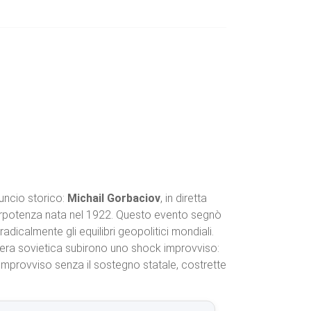
nuncio storico:
Michail Gorbaciov
, in diretta
superpotenza nata nel 1922. Questo evento segnò
dicalmente gli equilibri geopolitici mondiali.
giera sovietica subirono uno shock improvviso:
all’improvviso senza il sostegno statale, costrette