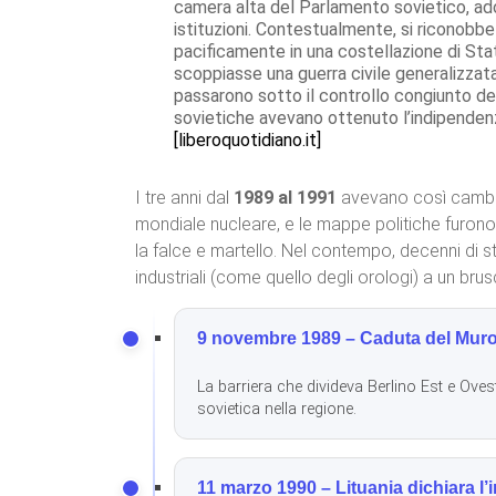
camera alta del Parlamento sovietico, ad
istituzioni. Contestualmente, si riconobbe
pacificamente in una costellazione di St
scoppiasse una guerra civile generalizzata
passarono sotto il controllo congiunto dell
sovietiche avevano ottenuto l’indipenden
[liberoquotidiano.it]
I tre anni dal
1989 al 1991
avevano così cambiat
mondiale nucleare, e le mappe politiche furono 
la falce e martello. Nel contempo, decenni di st
industriali (come quello degli orologi) a un br
9 novembre 1989 – Caduta del Muro 
La barriera che divideva Berlino Est e Ovest
sovietica nella regione.
11 marzo 1990 – Lituania dichiara l