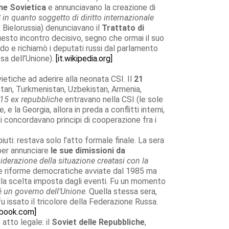
ne Sovietica
e annunciavano la creazione di
 in quanto soggetto di diritto internazionale
, Bielorussia) denunciavano il
Trattato di
esto incontro decisivo, segno che ormai il suo
rdo e richiamò i deputati russi dal parlamento
ssa dell’Unione).
[it.wikipedia.org]
ietiche ad aderire alla neonata CSI. Il
21
istan, Turkmenistan, Uzbekistan, Armenia,
 15 ex repubbliche
entravano nella CSI (le sole
la Georgia, allora in preda a conflitti interni,
i concordavano principi di cooperazione fra i
ti: restava solo l’atto formale finale. La sera
per annunciare
le sue dimissioni da
iderazione della situazione creatasi con la
elle riforme democratiche avviate dal 1985 ma
la scelta imposta dagli eventi. Fu un momento
né un governo dell’Unione
. Quella stessa sera,
u issato il tricolore della Federazione Russa.
ebook.com]
 atto legale: il
Soviet delle Repubbliche
,