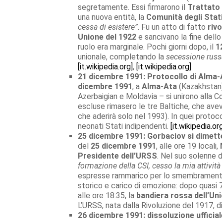
segretamente. Essi firmarono il
Trattato 
una nuova entità, la
Comunità degli Stati
cessa di esistere”
. Fu un atto di fatto
riv
Unione del 1922
e sancivano la fine dell
ruolo era marginale. Pochi giorni dopo, il
1
unionale, completando la
secessione russ
[it.wikipedia.org]
,
[it.wikipedia.org]
21 dicembre 1991: Protocollo di Alma-
dicembre 1991
, a
Alma-Ata
(Kazakhstan),
Azerbaigian e Moldavia – si unirono alla 
escluse rimasero le tre Baltiche, che aveva
che aderirà solo nel 1993). In quei protocol
neonati Stati indipendenti.
[it.wikipedia.or
25 dicembre 1991: Gorbaciov si dimette
del
25 dicembre 1991
, alle ore 19 locali,
Presidente dell’URSS
. Nel suo solenne 
formazione della CSI, cesso la mia attività
espresse rammarico per lo smembramento 
storico e carico di emozione: dopo quasi 
alle ore 18:35, la
bandiera rossa dell’Un
L’URSS, nata dalla Rivoluzione del 1917, d
26 dicembre 1991: dissoluzione ufficial