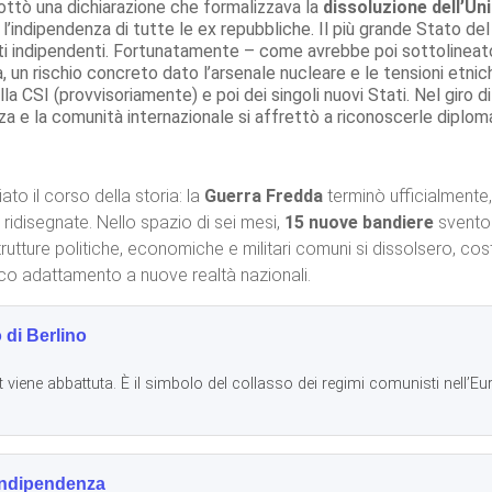
ottò una dichiarazione che formalizzava la
dissoluzione dell’Un
 l’indipendenza di tutte le ex repubbliche. Il più grande Stato 
ati indipendenti. Fortunatamente – come avrebbe poi sottoline
, un rischio concreto dato l’arsenale nucleare e le tensioni etnic
a CSI (provvisoriamente) e poi dei singoli nuovi Stati. Nel giro di
za e la comunità internazionale si affrettò a riconoscerle diplo
o il corso della storia: la
Guerra Fredda
terminò ufficialmente, 
ridisegnate. Nello spazio di sei mesi,
15 nuove bandiere
sventol
rutture politiche, economiche e militari comuni si dissolsero, cost
usco adattamento a nuove realtà nazionali.
di Berlino
 viene abbattuta. È il simbolo del collasso dei regimi comunisti nell’Eur
’indipendenza