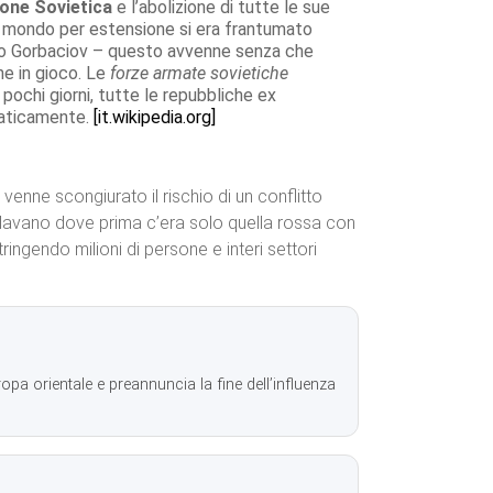
ione Sovietica
e l’abolizione di tutte le sue
del mondo per estensione si era frantumato
ato Gorbaciov – questo avvenne senza che
he in gioco. Le
forze armate sovietiche
 pochi giorni, tutte le repubbliche ex
maticamente.
[it.wikipedia.org]
venne scongiurato il rischio di un conflitto
avano dove prima c’era solo quella rossa con
ringendo milioni di persone e interi settori
opa orientale e preannuncia la fine dell’influenza