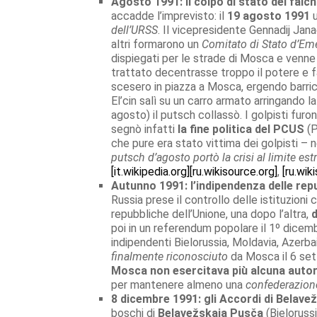
Agosto 1991: il colpo di stato dei falch
accadde l’imprevisto: il
19 agosto 1991
u
dell’URSS
. Il vicepresidente Gennadij Jana
altri formarono un
Comitato di Stato d’E
dispiegati per le strade di Mosca e venne 
trattato decentrasse troppo il potere e 
scesero in piazza a Mosca, ergendo barric
El’cin salì su un carro armato arringando l
agosto) il putsch collassò. I golpisti furo
segnò infatti
la fine politica del PCUS
(P
che pure era stato vittima dei golpisti –
putsch d’agosto portò la crisi al limite e
[it.wikipedia.org]
[ru.wikisource.org]
,
[ru.wik
Autunno 1991: l’indipendenza delle rep
Russia prese il controllo delle istituzioni 
repubbliche dell’Unione, una dopo l’altra,
d
poi in un referendum popolare il 1º dicembr
indipendenti Bielorussia, Moldavia, Azerbai
finalmente riconosciuto
da Mosca il 6 sett
Mosca non esercitava più alcuna autori
per mantenere almeno una
confederazion
8 dicembre 1991: gli Accordi di Belave
boschi di
Belavežskaja Pusča
(Bielorussi