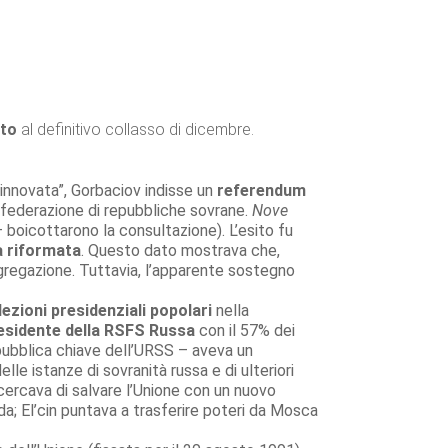
sto
al definitivo collasso di dicembre.
rinnovata”, Gorbaciov indisse un
referendum
federazione di repubbliche sovrane.
Nove
– boicottarono la consultazione). L’esito fu
a riformata
. Questo dato mostrava che,
sgregazione. Tuttavia, l’apparente sostegno
lezioni presidenziali popolari
nella
esidente della RSFS Russa
con il 57% dei
epubblica chiave dell’URSS – aveva un
lle istanze di sovranità russa e di ulteriori
cercava di salvare l’Unione con un nuovo
a; El’cin puntava a trasferire poteri da Mosca