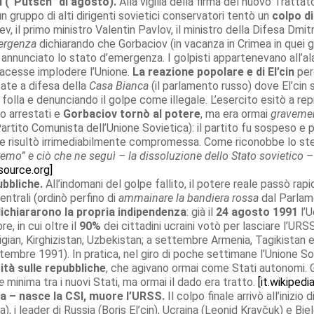
i (“Putsch” di agosto).
Alla vigilia della firma del nuovo Trattat
n gruppo di alti dirigenti sovietici conservatori tentò un
colpo d
ev, il primo ministro Valentin Pavlov, il ministro della Difesa Dmit
mergenza
dichiarando che Gorbaciov (in vacanza in Crimea in quei gi
annunciato lo stato d’emergenza. I golpisti appartenevano all’ala
facesse implodere l’Unione.
La reazione popolare e di El’cin
però
ate a difesa della
Casa Bianca
(il parlamento russo) dove El’cin s
a folla e denunciando il golpe come illegale. L’esercito esitò a r
no arrestati e
Gorbaciov tornò al potere
, ma era ormai
gravemen
artito Comunista dell’Unione Sovietica): il partito fu sospeso e po
 ne risultò irrimediabilmente compromessa. Come riconobbe lo st
stremo” e ciò che ne seguì – la dissoluzione dello Stato sovietic
isource.org]
ubbliche.
All’indomani del golpe fallito, il potere reale passò ra
centrali (ordinò perfino di
ammainare la bandiera rossa
dal Parlame
ichiararono la propria indipendenza
: già il
24 agosto 1991
l’U
e, in cui oltre il
90%
dei cittadini ucraini votò per lasciare l’URSS
gian, Kirghizistan, Uzbekistan; a settembre Armenia, Tagikistan e 
embre 1991). In pratica, nel giro di poche settimane l’Unione So
tà sulle repubbliche
, che agivano ormai come Stati autonomi. 
e
minima tra i nuovi Stati, ma ormai il dado era tratto.
[it.wikipedi
ža – nasce la CSI, muore l’URSS.
Il colpo finale arrivò all’inizio 
a), i leader di Russia (Boris El’cin), Ucraina (Leonid Kravčuk) e Bi