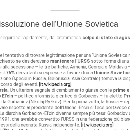
dissoluzione dell’Unione Sovietica
 susseguirono rapidamente, dal drammatico
colpo di stato di ago
l tentativo di trovare legittimazione per una “Unione Sovietica 
u chiesto se desideravano
mantenere l’URSS
sotto forma di una 
ni alla secessione – le tre baltiche, Armenia, Georgia e Moldavia 
 il
76%
dei votanti si espresse a favore di una
Unione Sovietic
zione (specie in Russia, Bielorussia, Asia Centrale) temeva la di
 corso degli eventi.
[it.wikipedia.org]
ssia.
Un ulteriore segnale di cambiamento giunse con le
prime e
 El’cin
– politico riformista e critico di Gorbaciov – fu eletto
Pr
 da Gorbaciov (Nikolaj Ryžkov). Per la prima volta, la Russia – r
vale rispetto al presidente dell’Unione. El’cin si fece portavoce de
a diarchia Gorbaciov-El’cin divenne sempre più tesa: Gorbaciov 
 1991, che avrebbe convertito l’URSS in una federazione più bland
eressi della neonata Russia indipendente.
[it.wikipedia.org]