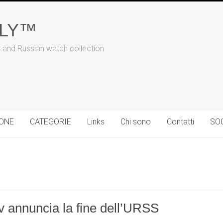
ALY™
t and Russian watch collection
IONE
CATEGORIE
Links
Chi sono
Contatti
SO
 annuncia la fine dell’URSS