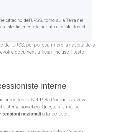
me cittadino dell’URSS, tornò sulla Terra nel
tra plasticamente la portata epocale di quel
o dell’URSS, per poi esaminare la nascita della
voli e documenti ufficiali (incluso il testo
essioniste interne
te in precedenza. Nel 1985 Gorbaciov aveva
 il sistema sovietico. Queste riforme, pur
e tensioni nazionali
a lungo sopiti.
egimi comunisti uno dopo l’altro. L’evento