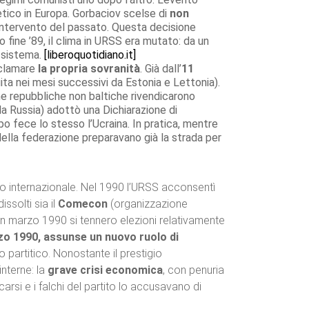
etico in Europa. Gorbaciov scelse di
non
l’intervento del passato. Questa decisione
 fine ’89, il clima in URSS era mutato: da un
l sistema.
[liberoquotidiano.it]
oclamare
la propria sovranità
. Già dall’
11
ita nei mesi successivi da Estonia e Lettonia).
che repubbliche non baltiche rivendicarono
a Russia) adottò una Dichiarazione di
o fece lo stesso l’Ucraina. In pratica, mentre
lla federazione preparavano già la strada per
o internazionale. Nel 1990 l’URSS acconsentì
ssolti sia il
Comecon
(organizzazione
: in marzo 1990 si tennero elezioni relativamente
zo 1990, assunse un nuovo ruolo di
o partitico. Nonostante il prestigio
nterne: la
grave crisi economica
, con penuria
rsi e i falchi del partito lo accusavano di