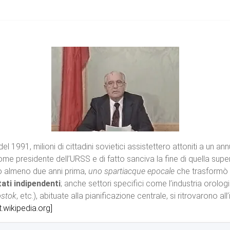
 1991, milioni di cittadini sovietici assistettero attoniti a un an
 come presidente dell’URSS e di fatto sanciva la fine di quella 
ato almeno due anni prima,
uno spartiacque epocale
che trasformò ra
ati indipendenti
; anche settori specifici come l’industria orolo
ostok
, etc.), abituate alla pianificazione centrale, si ritrovarono 
it.wikipedia.org]