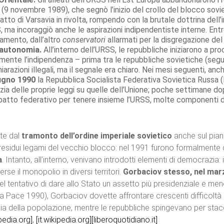
(9 novembre 1989), che segnò l’inizio del crollo del blocco sovi
atto di Varsavia in rivolta, rompendo con la brutale dottrina del
 ma incoraggiò anche le aspirazioni indipendentiste interne. Entro
amento, dall’altro
conservatori
allarmati per la disgregazione de
l’autonomia.
All’interno dell’URSS, le repubbliche iniziarono a pr
almente l’indipendenza – prima tra le repubbliche sovietiche (segu
razioni illegali, ma il segnale era chiaro. Nei mesi seguenti, an
ugno 1990
la Repubblica Socialista Federativa Sovietica Russa (l
ia delle proprie leggi su quelle dell’Unione; poche settimane dop
patto federativo per tenere insieme l’URSS, molte componenti de
te dal
tramonto dell’ordine imperiale sovietico
anche sul pian
 residui legami del vecchio blocco: nel 1991 furono formalmente di
a
. Intanto, all’interno, venivano introdotti elementi di democrazia
rse il monopolio in diversi territori.
Gorbaciov stesso, nel mar
nel tentativo di dare allo Stato un assetto più presidenziale e men
 Pace 1990), Gorbaciov dovette affrontare crescenti difficoltà i
cia della popolazione, mentre le repubbliche spingevano per stacca
ipedia.org]
,
[it.wikipedia.org]
[liberoquotidiano.it]