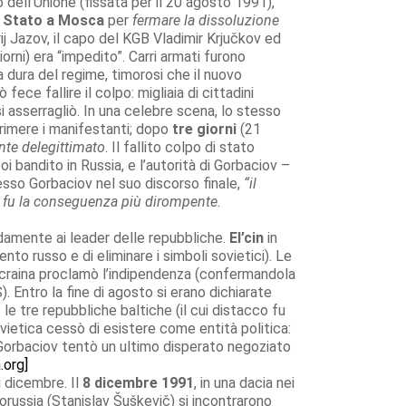
o dell’Unione (fissata per il 20 agosto 1991),
i Stato a Mosca
per
fermare la dissoluzione
rij Jazov, il capo del KGB Vladimir Krjučkov ed
orni) era “impedito”. Carri armati furono
 dura del regime, timorosi che il nuovo
 fece fallire il colpo: migliaia di cittadini
i asserragliò. In una celebre scena, lo stesso
eprimere i manifestanti; dopo
tre giorni
(21
te delegittimato
. Il fallito colpo di stato
i bandito in Russia, e l’autorità di Gorbaciov –
esso Gorbaciov nel suo discorso finale,
“il
o – fu la conseguenza più dirompente
.
pidamente ai leader delle repubbliche.
El’cin
in
nto russo e di eliminare i simboli sovietici). Le
craina proclamò l’indipendenza (confermandola
). Entro la fine di agosto si erano dichiarate
le tre repubbliche baltiche (il cui distacco fu
vietica cessò di esistere come entità politica:
Gorbaciov tentò un ultimo disperato negoziato
a.org]
di dicembre. Il
8 dicembre 1991
, in una dacia nei
elorussia (Stanislav Šuškevič) si incontrarono