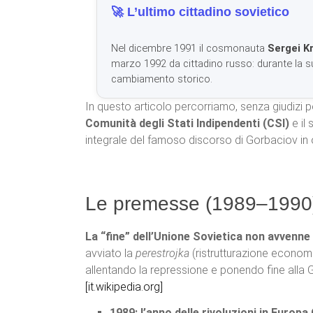
🚀 L’ultimo cittadino sovietico
Nel dicembre 1991 il cosmonauta
Sergei Kr
marzo 1992 da cittadino russo: durante la s
cambiamento storico.
In questo articolo percorriamo, senza giudizi pol
Comunità degli Stati Indipendenti (CSI)
e il 
integrale del famoso discorso di Gorbaciov in or
Le premesse (1989–1990): 
La “fine” dell’Unione Sovietica non avvenne
avviato la
perestrojka
(ristrutturazione econom
allentando la repressione e ponendo fine alla
[it.wikipedia.org]
1989: l’anno delle rivoluzioni in Europa