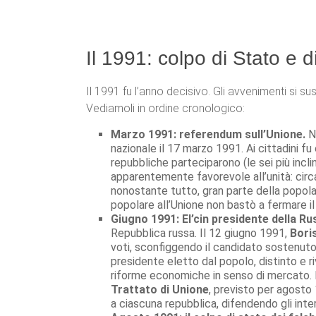
Il 1991: colpo di Stato e 
Il 1991 fu l’anno decisivo. Gli avvenimenti si
Vediamoli in ordine cronologico:
Marzo 1991: referendum sull’Unione.
Ne
nazionale il 17 marzo 1991. Ai cittadini f
repubbliche parteciparono (le sei più incli
apparentemente favorevole all’unità: circa
nonostante tutto, gran parte della popola
popolare all’Unione non bastò a fermare il
Giugno 1991: El’cin presidente della Ru
Repubblica russa. Il 12 giugno 1991,
Boris
voti, sconfiggendo il candidato sostenuto
presidente eletto dal popolo, distinto e ri
riforme economiche in senso di mercato. L
Trattato di Unione
, previsto per agosto
a ciascuna repubblica, difendendo gli int