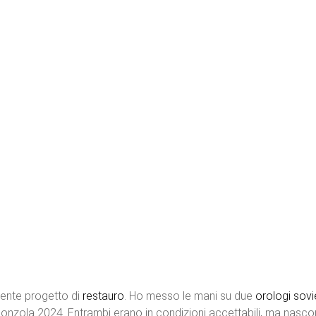
cente progetto di
restauro
. Ho messo le mani su due
orologi
sovi
gonzola 2024. Entrambi erano in condizioni accettabili, ma nas