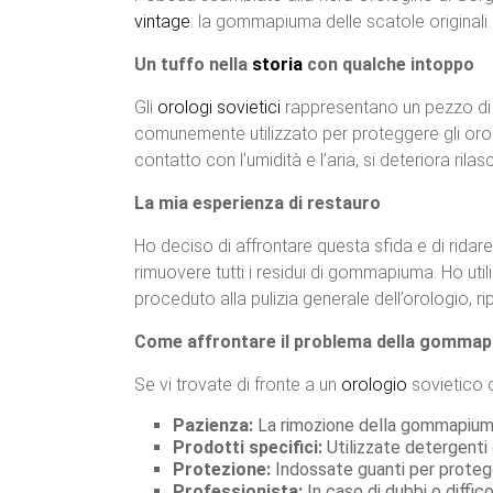
vintage
: la gommapiuma delle scatole originali 
Un tuffo nella
storia
con qualche intoppo
Gli
orologi sovietici
rappresentano un pezzo di s
comunemente utilizzato per proteggere gli orol
contatto con l’umidità e l’aria, si deteriora ri
La mia esperienza di restauro
Ho deciso di affrontare questa sfida e di ridare 
rimuovere tutti i residui di gommapiuma. Ho util
proceduto alla pulizia generale dell’orologio, r
Come affrontare il problema della gomma
Se vi trovate di fronte a un
orologio
sovietico c
Pazienza:
La rimozione della gommapiuma
Prodotti specifici:
Utilizzate detergenti d
Protezione:
Indossate guanti per proteg
Professionista:
In caso di dubbi o diffico