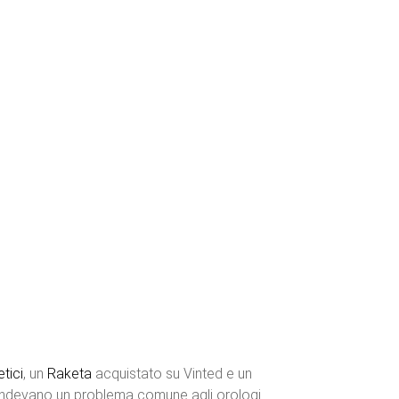
etici
, un
Raketa
acquistato su Vinted e un
condevano un problema comune agli orologi