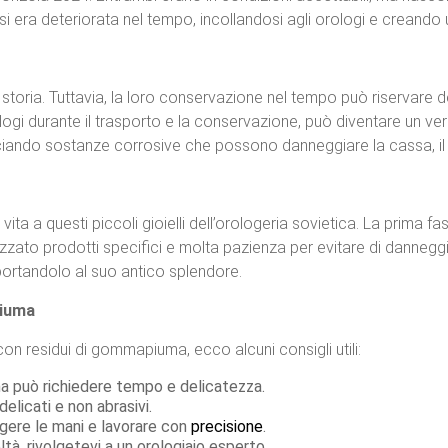
si era deteriorata nel tempo, incollandosi agli orologi e creando
toria. Tuttavia, la loro conservazione nel tempo può riservare 
ogi durante il trasporto e la conservazione, può diventare un ve
lasciando sostanze corrosive che possono danneggiare la cassa, il q
vita a questi piccoli gioielli dell’orologeria sovietica. La prima f
izzato prodotti specifici e molta pazienza per evitare di danneggi
iportandolo al suo antico splendore.
piuma
on residui di gommapiuma, ecco alcuni consigli utili:
 può richiedere tempo e delicatezza.
elicati e non abrasivi.
gere le mani e lavorare con
precisione
.
ltà, rivolgetevi a un orologiaio esperto.