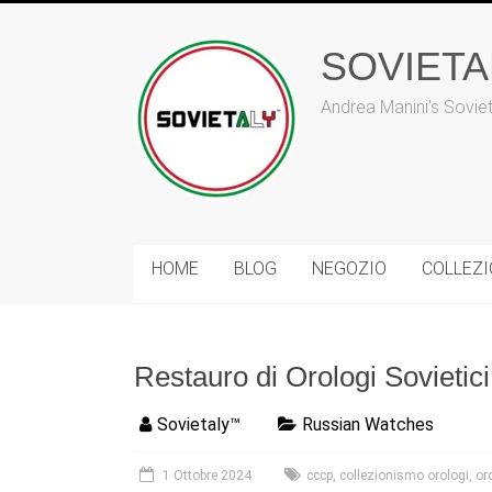
Vai
al
contenuto
SOVIET
Andrea Manini's Sovie
HOME
BLOG
NEGOZIO
COLLEZ
Restauro di Orologi Sovieti
Sovietaly™
Russian Watches
1 Ottobre 2024
cccp
,
collezionismo orologi
,
or