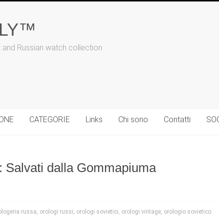
ALY™
t and Russian watch collection
IONE
CATEGORIE
Links
Chi sono
Contatti
SO
ci: Salvati dalla Gommapiuma
ologeria russa
,
orologi russi
,
orologi sovietici
,
orologi vintage
,
orologio sovietico