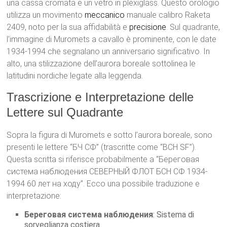
una cassa cromata e un vetro in plexiglass. Questo orologio
utilizza un movimento
meccanico
manuale calibro Raketa
2409, noto per la sua affidabilità e
precisione
. Sul quadrante,
l’immagine di Muromets a cavallo è prominente, con le date
1934-1994 che segnalano un anniversario significativo. In
alto, una stilizzazione dell’aurora boreale sottolinea le
latitudini nordiche legate alla leggenda.
Trascrizione e Interpretazione delle
Lettere sul Quadrante
Sopra la figura di Muromets e sotto l’aurora boreale, sono
presenti le lettere “БЧ СФ” (trascritte come “BCH SF”).
Questa scritta si riferisce probabilmente a “Береговая
система наблюдения СЕВЕРНЫЙ ФЛОТ БСН СФ 1934-
1994 60 лет на ходу”. Ecco una possibile traduzione e
interpretazione:
Береговая система наблюдения
: Sistema di
sorveglianza costiera