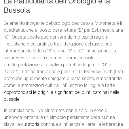
La Particolarità dell’Orologio e la
Bussola
L’elemento intrigante dell’orologio dedicato a Muromets è il
quadrante, che al posto della lettera “E” per Est, mostra una
“O”. Questa scelta può derivare da molteplici ragioni
linguistiche e culturali. La traslitterazione del russo può
interpretare la lettera “В” come “V” o “O”, influenzando la
rappresentazione su strumenti come bussole.
Un’interpretazione alternativa potrebbe legare la “O” a
“Orient”, termine tradizionale per l’Est. In tedesco, “Ost” (Est)
potrebbe ugualmente spiegare questa scelta, dimostrando
come le intersezioni culturali influenzino la lingua e l’arte.
Approfondisci le origini e significati dei punti cardinali nelle
bussole
.
In conclusione, Illya Muromets non è solo un eroe di
un’epoca lontana; è un simbolo persistente della cultura
slava, la cui
storia
continua a influenzare l’arte, la letteratura