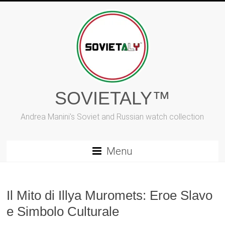
Vai
al
contenuto
SOVIETALY™
Andrea Manini's Soviet and Russian watch collection
Menu
Il Mito di Illya Muromets: Eroe Slavo
e Simbolo Culturale