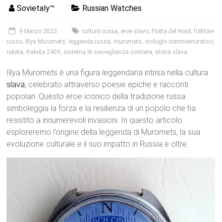
Sovietaly™
Russian Watches
9 Marzo 2023
cultura russa
,
eroe slavo
,
Flotta del Nord
,
folklore
russo
,
Illya Muromets
,
leggenda russa
,
muromets
,
orologio commemorativo
,
raketa
,
Raketa 2409
,
sistema di sorveglianza costiera
,
storia slava
Illya Muromets è una figura leggendaria intrisa nella cultura
slava
, celebrato attraverso poesie epiche e racconti
popolari. Questo eroe iconico della tradizione russa
simboleggia la forza e la resilienza di un popolo che ha
resistito a innumerevoli invasioni. In questo articolo
esploreremo l’origine della leggenda di Muromets, la sua
evoluzione culturale e il suo impatto in Russia e oltre.