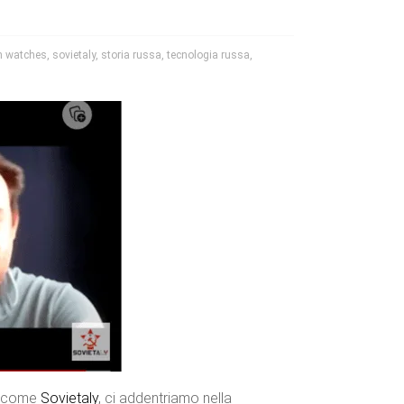
n watches
,
sovietaly
,
storia russa
,
tecnologia russa
,
to come
Sovietaly
, ci addentriamo nella