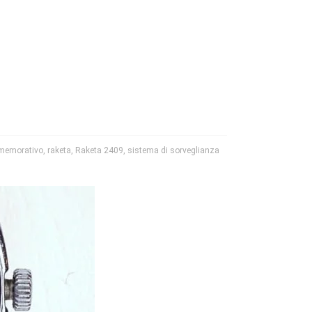
memorativo
,
raketa
,
Raketa 2409
,
sistema di sorveglianza