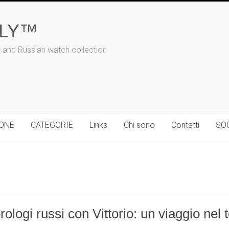
ALY™
t and Russian watch collection
IONE
CATEGORIE
Links
Chi sono
Contatti
SO
rologi russi con Vittorio: un viaggio nel