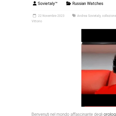
Sovietaly™
Russian Watches
22 Novembre 2023
Andrea Sovietaly
,
collezione
Vittorio
Benvenuti nel mondo affascinante degli
orolog