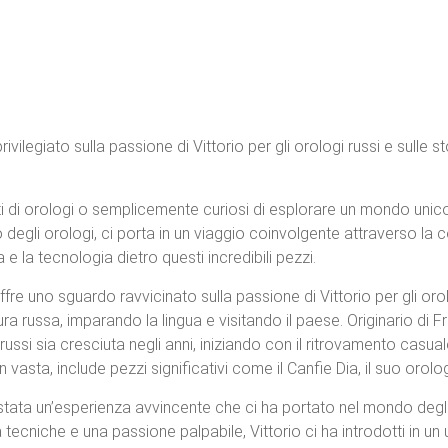
rivilegiato sulla passione di Vittorio per gli orologi russi e sulle 
 di orologi o semplicemente curiosi di esplorare un mondo unico,
li orologi, ci porta in un viaggio coinvolgente attraverso la col
e la tecnologia dietro questi incredibili pezzi.
offre uno sguardo ravvicinato sulla passione di Vittorio per gli orol
tura russa, imparando la lingua e visitando il paese. Originario di
ssi sia cresciuta negli anni, iniziando con il ritrovamento casual
vasta, include pezzi significativi come il Canfie Dia, il suo orolo
è stata un’esperienza avvincente che ci ha portato nel mondo degli 
 tecniche e una passione palpabile, Vittorio ci ha introdotti in un 