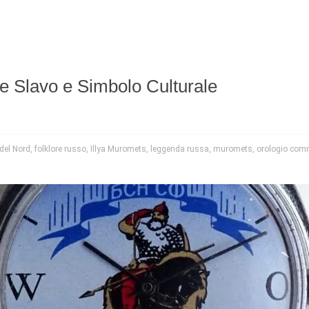
roe Slavo e Simbolo Culturale
 del Nord
,
folklore russo
,
Illya Muromets
,
leggenda russa
,
muromets
,
orologio com