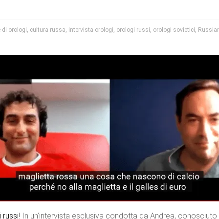
 di orologi
,
cultura russa
,
intervista orologi
,
orologi russi
,
orologi sovietici
,
Russia
i
russi
! In un’intervista esclusiva condotta da Andrea, conosciu