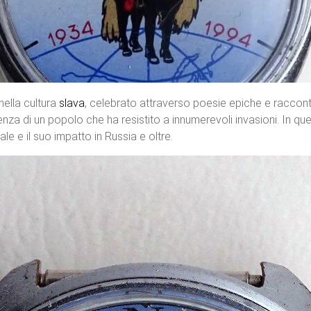
nella cultura
slava
, celebrato attraverso poesie epiche e raccont
ienza di un popolo che ha resistito a innumerevoli invasioni. In qu
e e il suo impatto in Russia e oltre.