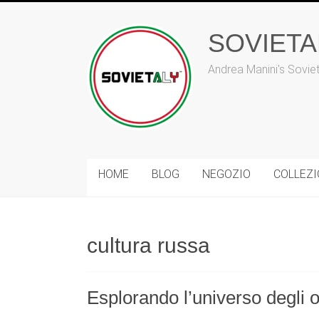
Vai
al
SOVIET
contenuto
Andrea Manini's Sovie
HOME
BLOG
NEGOZIO
COLLEZ
cultura russa
Esplorando l’universo degli o