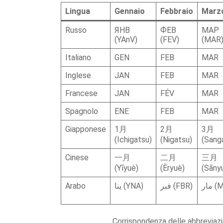
Lingua
Gennaio
Febbraio
Marz
Russo
ЯНВ
ФЕВ
МАР
(YAnV)
(FEV)
(MAR
Italiano
GEN
FEB
MAR
Inglese
JAN
FEB
MAR
Francese
JAN
FÉV
MAR
Spagnolo
ENE
FEB
MAR
Giapponese
1月
2月
3月
(Ichigatsu)
(Nigatsu)
(Sang
Cinese
一月
二月
三月
(Yīyuè)
(Èryuè)
(Sāny
Arabo
ينا (YNA)
فبر (FBR)
مار
Corrispondenza delle abbreviazion