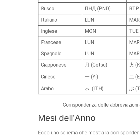
Russo
ПНД (PND)
ВТР 
Italiano
LUN
MAR
Inglese
MON
TUE
Francese
LUN
MAR
Spagnolo
LUN
MAR
Giapponese
月 (Getsu)
火 (K
Cinese
一 (Yī)
二 (È
Arabo
اث (ITH)
ثل 
Corrispondenza delle abbreviazioni de
Mesi dell’Anno
Ecco uno schema che mostra la corrispondenza 