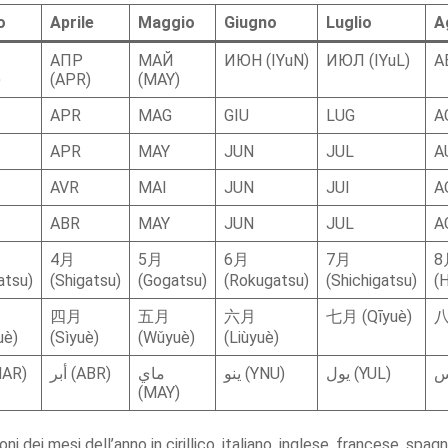
o
Aprile
Maggio
Giugno
Luglio
A
АПР
МАЙ
ИЮН (IYuN)
ИЮЛ (IYuL)
А
)
(APR)
(MAY)
APR
MAG
GIU
LUG
A
APR
MAY
JUN
JUL
A
AVR
MAI
JUN
JUI
A
ABR
MAY
JUN
JUL
A
4月
5月
6月
7月
8
atsu)
(Shigatsu)
(Gogatsu)
(Rokugatsu)
(Shichigatsu)
(
四月
五月
六月
七月 (Qīyuè)
八
uè)
(Sìyuè)
(Wǔyuè)
(Liùyuè)
يول (YUL)
ينو (YNU)
ماي
أبر (ABR)
 (MAR)
(MAY)
i dei mesi dell’anno in cirillico, italiano, inglese, francese, spa