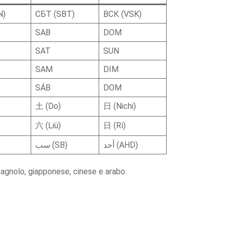
N)
СБТ (SBT)
ВСК (VSK)
SAB
DOM
SAT
SUN
SAM
DIM
SÁB
DOM
土 (Do)
日 (Nichi)
六 (Liù)
日 (Rì)
أحد (AHD)
سب (SB)
 spagnolo, giapponese, cinese e arabo.