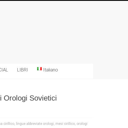
CIAL
LIBRI
Italiano
 Orologi Sovietici
 cirillico
,
lingue abbreviate orologi
,
mesi cirillico
,
orologi