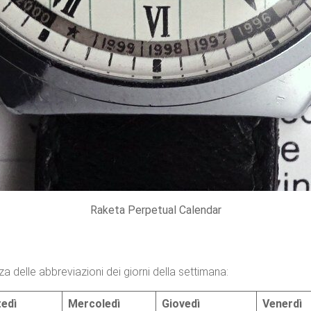
Raketa Perpetual Calendar
delle abbreviazioni dei giorni della settimana:
edì
Mercoledì
Giovedì
Venerdì