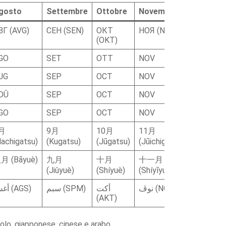
gosto
Settembre
Ottobre
Novembre
Dicembr
ВГ (AVG)
СЕН (SEN)
ОКТ
НОЯ (NOYa)
ДЕК (DE
(OKT)
GO
SET
OTT
NOV
DIC
UG
SEP
OCT
NOV
DEC
OÛ
SEP
OCT
NOV
DÉC
GO
SEP
OCT
NOV
DIC
月
9月
10月
11月
12月
Hachigatsu)
(Kugatsu)
(Jūgatsu)
(Jūichigatsu)
(Jūnigats
月 (Bāyuè)
九月
十月
十一月
十二月
(Jiǔyuè)
(Shíyuè)
(Shíyīyuè)
(Shí’èryu
ديس (DI
نوڤ (NOV)
أكت
سبم (SPM)
أغس (AGS)
(AKT)
gnolo, giapponese, cinese e arabo.