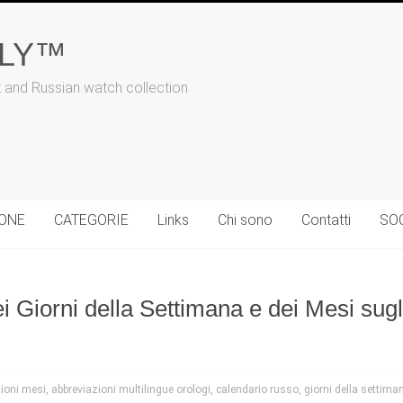
ALY™
t and Russian watch collection
IONE
CATEGORIE
Links
Chi sono
Contatti
SO
 Giorni della Settimana e dei Mesi sugli
ioni mesi
,
abbreviazioni multilingue orologi
,
calendario russo
,
giorni della settimana