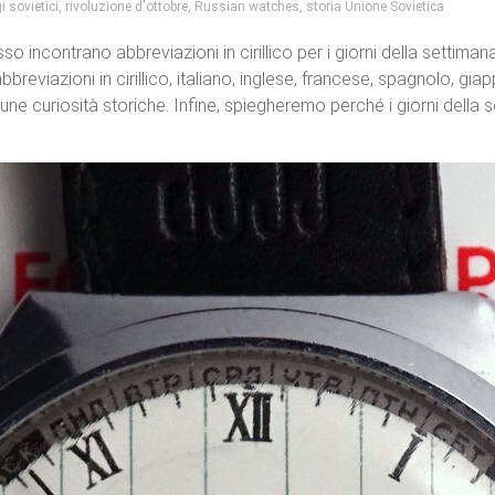
i sovietici
,
rivoluzione d'ottobre
,
Russian watches
,
storia Unione Sovietica
o incontrano abbreviazioni in cirillico per i giorni della settiman
eviazioni in cirillico, italiano, inglese, francese, spagnolo, gia
une curiosità storiche. Infine, spiegheremo perché i giorni della s