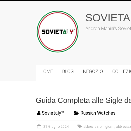
Vai
al
contenuto
SOVIET
Andrea Manini's Sovie
HOME
BLOG
NEGOZIO
COLLEZ
Guida Completa alle Sigle dei
Sovietaly™
Russian Watches
21 Giugno 2024
abbreviazioni giorni
,
abbreviaz