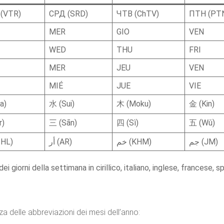
(VTR)
СРД (SRD)
ЧТВ (ChTV)
ПТН (PT
MER
GIO
VEN
WED
THU
FRI
MER
JEU
VEN
MIÉ
JUE
VIE
a)
水 (Sui)
木 (Moku)
金 (Kin)
r)
三 (Sān)
四 (Sì)
五 (Wǔ)
جم (JM)
خم (KHM)
أر (AR)
(THL)
i giorni della settimana in cirillico, italiano, inglese, francese,
delle abbreviazioni dei mesi dell’anno: