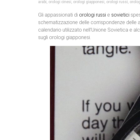
arabi
,
orologi cinesi
,
orologi giapponesi
,
orologi russi
,
orolog
Gli appassionati di
orologi
russi
e
sovietici
spess
schematizzazione delle corrispondenze delle abbr
calendario utilizzato nell’Unione Sovietica e alc
sugli orologi giapponesi.