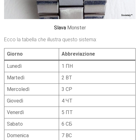
Slava
Monster
Ecco la tabella che illustra questo sistema:
Giorno
Abbreviazione
Lunedì
1 ПН
Martedì
2 ВТ
Mercoledì
3 СР
Giovedì
4 ЧТ
Venerdì
5 ПТ
Sabato
6 СБ
Domenica
7 ВС