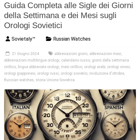
Guida Completa alle Sigle dei Giorni
della Settimana e dei Mesi sugli
Orologi Sovietici
Sovietaly™
Russian Watches
21 Giugno 2024
abbreviazioni giorni
,
abbreviazioni mesi
,
abbreviazioni multilingue orologi
,
calendario russo
,
giorni della settimana
cirillico
,
lingue abbreviate orologi
,
mesi cirillico
,
orologi arabi
,
orologi cinesi
,
orologi giapponesi
,
orologi russi
,
orologi sovietici
,
rivoluzione d'ottobre
,
Russian watches
,
storia Unione Sovietica