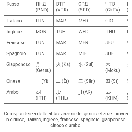
Russo
ПНД
ВТР
СРД
ЧТВ
П
(PND)
(VTR)
(SRD)
(ChTV)
(P
Italiano
LUN
MAR
MER
GIO
V
Inglese
MON
TUE
WED
THU
FR
Francese
LUN
MAR
MER
JEU
V
Spagnolo
LUN
MAR
MIÉ
JUE
VI
Giapponese
月
火 (Ka)
水 (Sui)
木
金 
(Getsu)
(Moku)
Cinese
一 (Yī)
二 (Èr)
三 (Sān)
四 (Sì)
五 
Arabo
اث
ثل
أر (AR)
خم
م
(ITH)
(THL)
(KHM)
(J
Corrispondenza delle abbreviazioni dei giorni della settimana
in cirillico, italiano, inglese, francese, spagnolo, giapponese,
cinese e arabo.