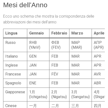
Mesi dell’Anno
Ecco uno schema che mostra la corrispondenza delle
abbreviazioni dei mesi dell’anno:
Lingua
Gennaio
Febbraio
Marzo
Aprile
Russo
ЯНВ
ФЕВ
МАР
АПР
(YAnV)
(FEV)
(MAR)
(APR)
Italiano
GEN
FEB
MAR
APR
Inglese
JAN
FEB
MAR
APR
Francese
JAN
FÉV
MAR
AVR
Spagnolo
ENE
FEB
MAR
ABR
Giapponese
1月
2月
3月
4月
(Ichigatsu)
(Nigatsu)
(Sangatsu)
(Shigats
Cinese
一月
二月
三月
四月