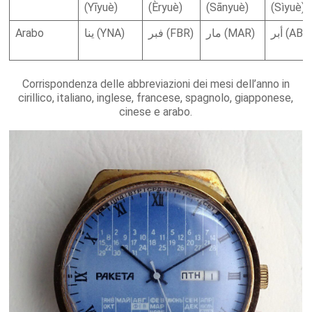
(Yīyuè)
(Èryuè)
(Sānyuè)
(Sìyuè)
Arabo
ينا (YNA)
فبر (FBR)
مار (MAR)
أبر (ABR
Corrispondenza delle abbreviazioni dei mesi dell’anno in
cirillico, italiano, inglese, francese, spagnolo, giapponese,
cinese e arabo.