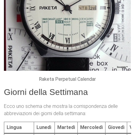
Raketa Perpetual Calendar
Giorni della Settimana
Ecco uno schema che mostra la corrispondenza delle
abbreviazioni dei giorni della settimana:
Lingua
Lunedì
Martedì
Mercoledì
Giovedì
Ve