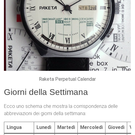
Raketa Perpetual Calendar
Giorni della Settimana
Ecco uno schema che mostra la corrispondenza delle
abbreviazioni dei giorni della settimana:
Lingua
Lunedì
Martedì
Mercoledì
Giovedì
Ve