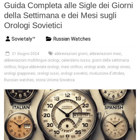
Guida Completa alle Sigle dei Giorni
della Settimana e dei Mesi sugli
Orologi Sovietici
Sovietaly™
Russian Watches
21 Giugno 2024
abbreviazioni giorni
,
abbreviazioni mesi
,
abbreviazioni multilingue orologi
,
calendario russo
,
giorni della settimana
cirillico
,
lingue abbreviate orologi
,
mesi cirillico
,
orologi arabi
,
orologi cinesi
,
orologi giapponesi
,
orologi russi
,
orologi sovietici
,
rivoluzione d'ottobre
,
Russian watches
,
storia Unione Sovietica