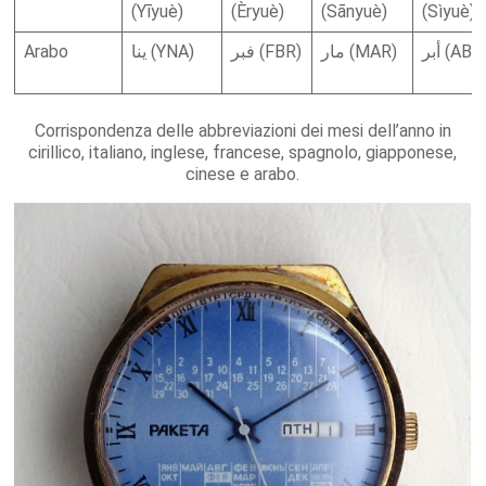
(Yīyuè)
(Èryuè)
(Sānyuè)
(Sìyuè)
Arabo
ينا (YNA)
فبر (FBR)
مار (MAR)
أبر (ABR
Corrispondenza delle abbreviazioni dei mesi dell’anno in
cirillico, italiano, inglese, francese, spagnolo, giapponese,
cinese e arabo.