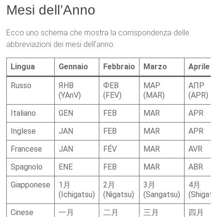
Mesi dell’Anno
Ecco uno schema che mostra la corrispondenza delle
abbreviazioni dei mesi dell’anno:
Lingua
Gennaio
Febbraio
Marzo
Aprile
Russo
ЯНВ
ФЕВ
МАР
АПР
(YAnV)
(FEV)
(MAR)
(APR)
Italiano
GEN
FEB
MAR
APR
Inglese
JAN
FEB
MAR
APR
Francese
JAN
FÉV
MAR
AVR
Spagnolo
ENE
FEB
MAR
ABR
Giapponese
1月
2月
3月
4月
(Ichigatsu)
(Nigatsu)
(Sangatsu)
(Shigats
Cinese
一月
二月
三月
四月