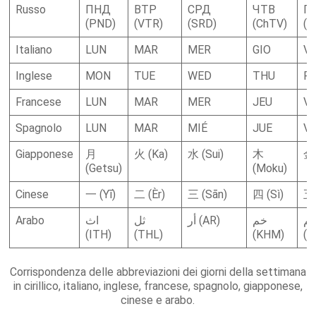
Russo
ПНД
ВТР
СРД
ЧТВ
П
(PND)
(VTR)
(SRD)
(ChTV)
(P
Italiano
LUN
MAR
MER
GIO
V
Inglese
MON
TUE
WED
THU
FR
Francese
LUN
MAR
MER
JEU
V
Spagnolo
LUN
MAR
MIÉ
JUE
VI
Giapponese
月
火 (Ka)
水 (Sui)
木
金 
(Getsu)
(Moku)
Cinese
一 (Yī)
二 (Èr)
三 (Sān)
四 (Sì)
五 
Arabo
اث
ثل
أر (AR)
خم
م
(ITH)
(THL)
(KHM)
(J
Corrispondenza delle abbreviazioni dei giorni della settimana
in cirillico, italiano, inglese, francese, spagnolo, giapponese,
cinese e arabo.