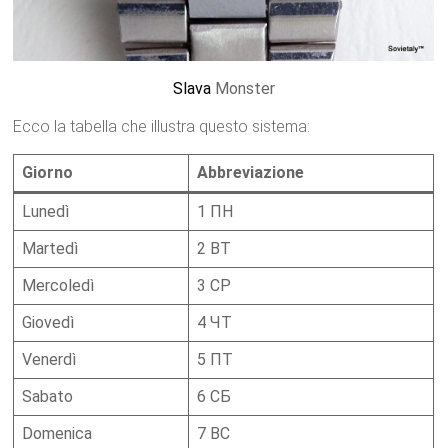
Slava
Monster
Ecco la tabella che illustra questo sistema:
Giorno
Abbreviazione
Lunedì
1 ПН
Martedì
2 ВТ
Mercoledì
3 СР
Giovedì
4 ЧТ
Venerdì
5 ПТ
Sabato
6 СБ
Domenica
7 ВС