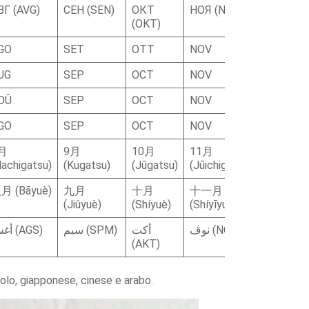
ВГ (AVG)
СЕН (SEN)
ОКТ
НОЯ (NOYa)
ДЕК (DE
(OKT)
GO
SET
OTT
NOV
DIC
UG
SEP
OCT
NOV
DEC
OÛ
SEP
OCT
NOV
DÉC
GO
SEP
OCT
NOV
DIC
月
9月
10月
11月
12月
Hachigatsu)
(Kugatsu)
(Jūgatsu)
(Jūichigatsu)
(Jūnigats
月 (Bāyuè)
九月
十月
十一月
十二月
(Jiǔyuè)
(Shíyuè)
(Shíyīyuè)
(Shí’èryu
ديس (DI
نوڤ (NOV)
أكت
سبم (SPM)
أغس (AGS)
(AKT)
gnolo, giapponese, cinese e arabo.