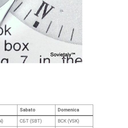
Sabato
Domenica
N)
СБТ (SBT)
ВСК (VSK)