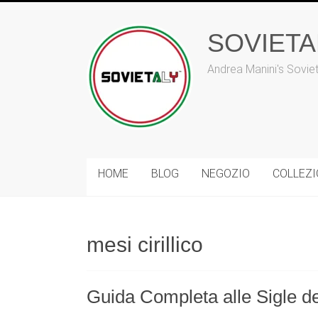
Vai
al
SOVIET
contenuto
Andrea Manini's Sovie
HOME
BLOG
NEGOZIO
COLLEZ
mesi cirillico
Guida Completa alle Sigle dei