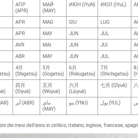
АПР
МАЙ
ИЮН (IYuN)
ИЮЛ (IYuL)
А
)
(APR)
(MAY)
APR
MAG
GIU
LUG
A
APR
MAY
JUN
JUL
A
AVR
MAI
JUN
JUI
A
ABR
MAY
JUN
JUL
A
4月
5月
6月
7月
8
atsu)
(Shigatsu)
(Gogatsu)
(Rokugatsu)
(Shichigatsu)
(
四月
五月
六月
七月 (Qīyuè)
八
uè)
(Sìyuè)
(Wǔyuè)
(Liùyuè)
يول (YUL)
ينو (YNU)
ماي
أبر (ABR)
 (MAR)
(MAY)
i dei mesi dell’anno in cirillico, italiano, inglese, francese, spa