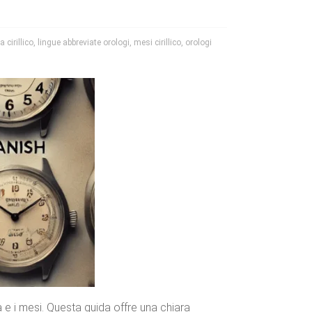
 cirillico
,
lingue abbreviate orologi
,
mesi cirillico
,
orologi
a e i mesi. Questa guida offre una chiara