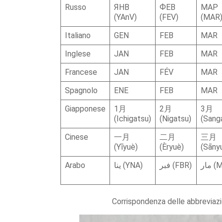
Russo
ЯНВ
ФЕВ
МАР
(YAnV)
(FEV)
(MAR
Italiano
GEN
FEB
MAR
Inglese
JAN
FEB
MAR
Francese
JAN
FÉV
MAR
Spagnolo
ENE
FEB
MAR
Giapponese
1月
2月
3月
(Ichigatsu)
(Nigatsu)
(Sang
Cinese
一月
二月
三月
(Yīyuè)
(Èryuè)
(Sāny
Arabo
ينا (YNA)
فبر (FBR)
مار
Corrispondenza delle abbreviazion