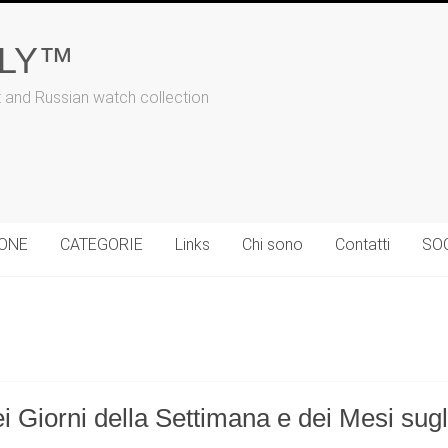
ALY™
t and Russian watch collection
IONE
CATEGORIE
Links
Chi sono
Contatti
SO
 Giorni della Settimana e dei Mesi sugli