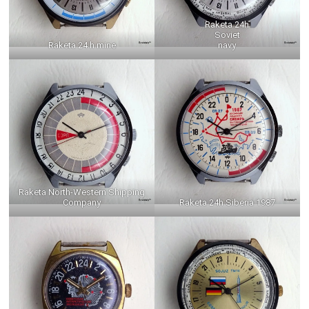
Raketa 24h
Soviet
Raketa 24 h mine
navy
Raketa North-Western Shipping
Company
Raketa 24h Siberia 1987