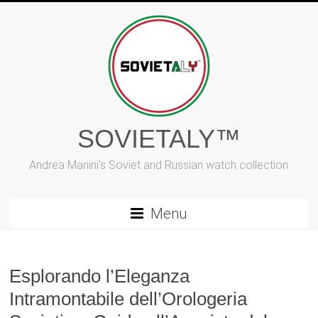
Vai
al
contenuto
SOVIETALY™
Andrea Manini's Soviet and Russian watch collection
Menu
Esplorando l’Eleganza
Intramontabile dell’Orologeria