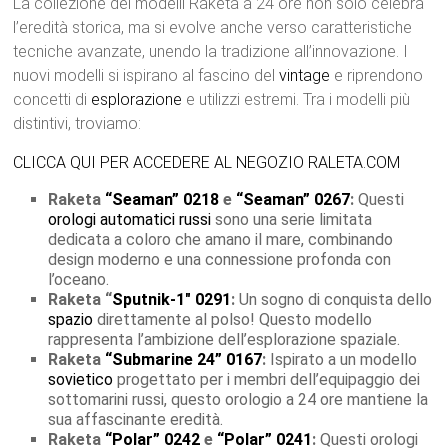
La collezione dei modelli Raketa a 24 ore non solo celebra
l’eredità storica, ma si evolve anche verso caratteristiche
tecniche avanzate, unendo la tradizione all’innovazione. I
nuovi modelli si ispirano al fascino del
vintage
e riprendono
concetti di
esplorazione
e utilizzi estremi. Tra i modelli più
distintivi, troviamo:
CLICCA QUI PER ACCEDERE AL NEGOZIO RALETA.COM
Raketa
“Seaman” 0218
e
“Seaman” 0267
:
Questi
orologi automatici
russi
sono una serie limitata
dedicata a coloro che amano il mare, combinando
design moderno e una connessione profonda con
l’oceano.
Raketa “
Sputnik-1″ 0291
:
Un sogno di conquista dello
spazio
direttamente al polso! Questo modello
rappresenta l’ambizione dell’esplorazione spaziale.
Raketa
“Submarine 24” 0167
:
Ispirato a un modello
sovietico
progettato per i membri dell’equipaggio dei
sottomarini russi, questo orologio a 24 ore mantiene la
sua affascinante eredità.
Raketa
“Polar” 0242
e
“Polar” 0241
:
Questi orologi