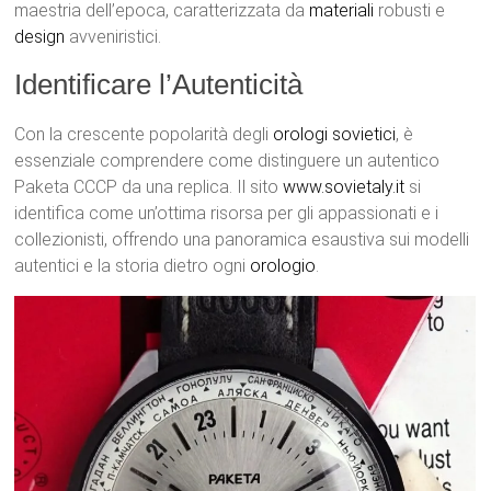
maestria dell’epoca, caratterizzata da
materiali
robusti e
design
avveniristici.
Identificare l’Autenticità
Con la crescente popolarità degli
orologi
sovietici
, è
essenziale comprendere come distinguere un autentico
Paketa CCCP da una replica. Il sito
www.sovietaly.it
si
identifica come un’ottima risorsa per gli appassionati e i
collezionisti, offrendo una panoramica esaustiva sui modelli
autentici e la storia dietro ogni
orologio
.