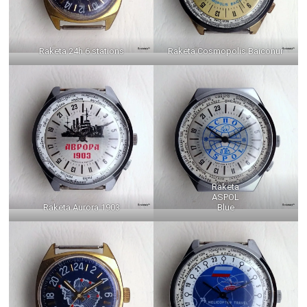
Raketa 24h 6 stations
Raketa Cosmopolis Baiconur
Raketa
ASPOL
Raketa Aurora 1903
Blue