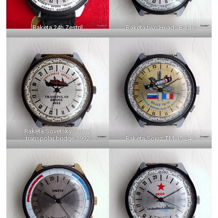
Raketa 24h Zestril
Raketa two Heads Eagle
Raketa Sovetsky Soyuz
transpolar bridge 1992
Raketa Sojuz TM-15 24h