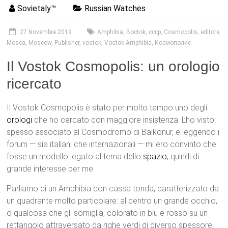
Sovietaly™
Russian Watches
27 Novembre 2019
Amphibia
,
Boctok
,
cccp
,
Cosmopolis
,
editore
,
Mosca
,
Moscow
,
Publisher
,
vostok
,
Vostok Amphibia
,
Космополис
Il Vostok Cosmopolis: un orologio
ricercato
Il Vostok Cosmopolis è stato per molto tempo uno degli
orologi
che ho cercato con maggiore insistenza. L’ho visto
spesso associato al Cosmodromo di Baikonur, e leggendo i
forum — sia italiani che internazionali — mi ero convinto che
fosse un modello legato al tema dello
spazio
, quindi di
grande interesse per me.
Parliamo di un Amphibia con cassa tonda, caratterizzato da
un quadrante molto particolare: al centro un grande occhio,
o qualcosa che gli somiglia, colorato in blu e rosso su un
rettangolo attraversato da righe verdi di diverso spessore.