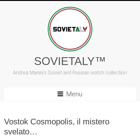
Vai
al
contenuto
SOVIETALY™
Andrea Manini's Soviet and Russian watch collection
Menu
Vostok Cosmopolis, il mistero
svelato…