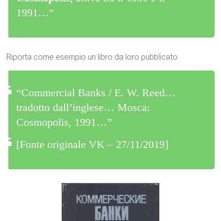
1991…”
Riporta come esempio un libro da loro pubblicato:
“Commercial Banks / E. W. Reed…
tradotto dall’inglese… Mosca:
Cosmopolis, 1991…”
[Fonte originale VK – 27/11/2019]