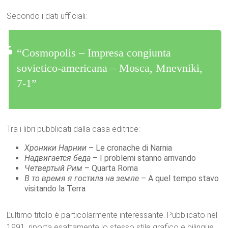
Secondo i dati ufficiali:
“Cosmopolis – Impresa congiunta
sovietico-americana – Mosca, Mnevniki,
7-1”
Tra i libri pubblicati dalla casa editrice:
Хроники Нарнии
– Le cronache di Narnia
Надвигается беда
– I problemi stanno arrivando
Четвертый Рим
– Quarta Roma
В то время я гостила на земле
– A quel tempo stavo
visitando la Terra
L’ultimo titolo è particolarmente interessante. Pubblicato nel
1991, riporta esattamente lo stesso stile grafico e bilingue