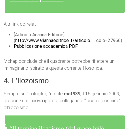
Altri link correlati:
[Articolo Arianna Editrice]
(
http://www.ariannaeditrice.it/articolo
. … colo=27966)
Pubblicazione accademica PDF
Mchap conclude che il quadrante potrebbe riflettere un
immaginario ispirato a questa corrente filosofica.
4. L’Ilozoismo
Sempre su Orologiko, l’utente
mat939
, il 16 gennaio 2009,
propone una nuova ipotesi, collegando l’“occhio cosmico”
all’ilozoismo:
“Il termine ilozoismo (dal greco hýlē,