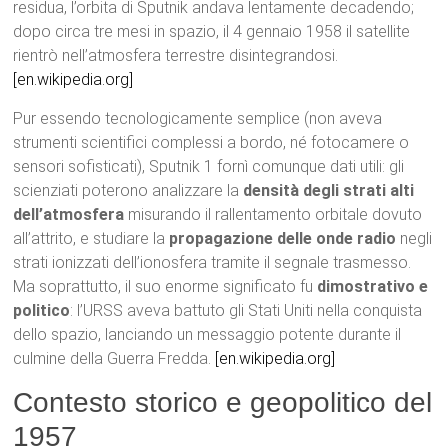
residua, l’orbita di Sputnik andava lentamente decadendo;
dopo circa tre mesi in spazio, il 4 gennaio 1958 il satellite
rientrò nell’atmosfera terrestre disintegrandosi.
[en.wikipedia.org]
Pur essendo tecnologicamente semplice (non aveva
strumenti scientifici complessi a bordo, né fotocamere o
sensori sofisticati), Sputnik 1 fornì comunque dati utili: gli
scienziati poterono analizzare la
densità degli strati alti
dell’atmosfera
misurando il rallentamento orbitale dovuto
all’attrito, e studiare la
propagazione delle onde radio
negli
strati ionizzati dell’ionosfera tramite il segnale trasmesso.
Ma soprattutto, il suo enorme significato fu
dimostrativo e
politico
: l’URSS aveva battuto gli Stati Uniti nella conquista
dello spazio, lanciando un messaggio potente durante il
culmine della Guerra Fredda.
[en.wikipedia.org]
Contesto storico e geopolitico del
1957