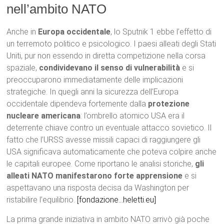
nell’ambito NATO
Anche in
Europa occidentale
, lo Sputnik 1 ebbe l’effetto di
un terremoto politico e psicologico. I paesi alleati degli Stati
Uniti, pur non essendo in diretta competizione nella corsa
spaziale,
condividevano il senso di vulnerabilità
e si
preoccuparono immediatamente delle implicazioni
strategiche. In quegli anni la sicurezza dell’Europa
occidentale dipendeva fortemente dalla
protezione
nucleare americana
: l’ombrello atomico USA era il
deterrente chiave contro un eventuale attacco sovietico. Il
fatto che l’URSS avesse missili capaci di raggiungere gli
USA significava automaticamente che poteva colpire anche
le capitali europee. Come riportano le analisi storiche,
gli
alleati NATO manifestarono forte apprensione
e si
aspettavano una risposta decisa da Washington per
ristabilire l’equilibrio.
[fondazione…heletti.eu]
La prima grande iniziativa in ambito NATO arrivò già poche