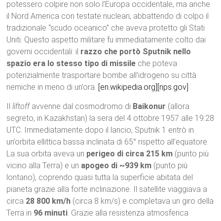
potessero colpire non solo l’Europa occidentale, ma anche
il Nord America con testate nucleari, abbattendo di colpo il
tradizionale “scudo oceanico” che aveva protetto gli Stati
Uniti. Questo aspetto militare fu immediatamente colto dai
governi occidentali: il
razzo che portò Sputnik nello
spazio era lo stesso tipo di missile
che poteva
potenzialmente trasportare bombe all’idrogeno su città
nemiche in meno di un’ora.
[en.wikipedia.org]
[nps.gov]
Il
liftoff
avvenne dal cosmodromo di
Baikonur
(allora
segreto, in Kazakhstan) la sera del 4 ottobre 1957 alle 19:28
UTC. Immediatamente dopo il lancio, Sputnik 1 entrò in
un’orbita ellittica bassa inclinata di 65° rispetto all’equatore.
La sua orbita aveva un
perigeo di circa 215 km
(punto più
vicino alla Terra) e un
apogeo di ~939 km
(punto più
lontano), coprendo quasi tutta la superficie abitata del
pianeta grazie alla forte inclinazione. Il satellite viaggiava a
circa
28 800 km/h
(circa 8 km/s) e completava un giro della
Terra in
96 minuti
. Grazie alla resistenza atmosferica