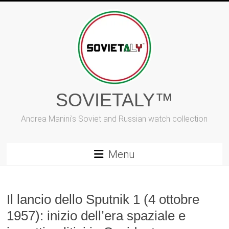
Vai
al
contenuto
SOVIETALY™
Andrea Manini's Soviet and Russian watch collection
Menu
Il lancio dello Sputnik 1 (4 ottobre
1957): inizio dell’era spaziale e