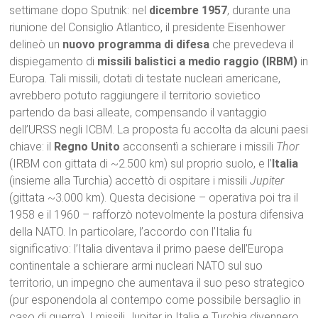
settimane dopo Sputnik: nel
dicembre 1957
, durante una
riunione del Consiglio Atlantico, il presidente Eisenhower
delineò un
nuovo programma di difesa
che prevedeva il
dispiegamento di
missili balistici a medio raggio (IRBM)
in
Europa. Tali missili, dotati di testate nucleari americane,
avrebbero potuto raggiungere il territorio sovietico
partendo da basi alleate, compensando il vantaggio
dell’URSS negli ICBM. La proposta fu accolta da alcuni paesi
chiave: il
Regno Unito
acconsentì a schierare i missili
Thor
(IRBM con gittata di ~2.500 km) sul proprio suolo, e l’
Italia
(insieme alla Turchia) accettò di ospitare i missili
Jupiter
(gittata ~3.000 km). Questa decisione – operativa poi tra il
1958 e il 1960 – rafforzò notevolmente la postura difensiva
della NATO. In particolare, l’accordo con l’Italia fu
significativo: l’Italia diventava il primo paese dell’Europa
continentale a schierare armi nucleari NATO sul suo
territorio, un impegno che aumentava il suo peso strategico
(pur esponendola al contempo come possibile bersaglio in
caso di guerra). I missili Jupiter in Italia e Turchia divennero