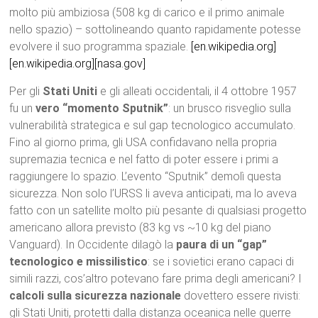
molto più ambiziosa (508 kg di carico e il primo animale
nello spazio) – sottolineando quanto rapidamente potesse
evolvere il suo programma spaziale.
[en.wikipedia.org]
[en.wikipedia.org]
[nasa.gov]
Per gli
Stati Uniti
e gli alleati occidentali, il 4 ottobre 1957
fu un
vero “momento Sputnik”
: un brusco risveglio sulla
vulnerabilità strategica e sul gap tecnologico accumulato.
Fino al giorno prima, gli USA confidavano nella propria
supremazia tecnica e nel fatto di poter essere i primi a
raggiungere lo spazio. L’evento “Sputnik” demolì questa
sicurezza. Non solo l’URSS li aveva anticipati, ma lo aveva
fatto con un satellite molto più pesante di qualsiasi progetto
americano allora previsto (83 kg vs ~10 kg del piano
Vanguard). In Occidente dilagò la
paura di un “gap”
tecnologico e missilistico
: se i sovietici erano capaci di
simili razzi, cos’altro potevano fare prima degli americani? I
calcoli sulla sicurezza nazionale
dovettero essere rivisti:
gli Stati Uniti, protetti dalla distanza oceanica nelle guerre