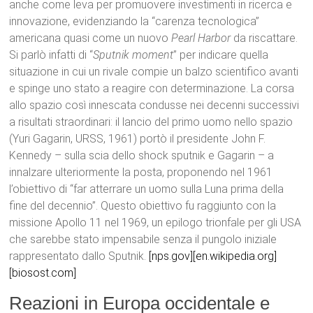
anche come leva per promuovere investimenti in ricerca e
innovazione, evidenziando la “carenza tecnologica”
americana quasi come un nuovo
Pearl Harbor
da riscattare.
Si parlò infatti di “
Sputnik moment
” per indicare quella
situazione in cui un rivale compie un balzo scientifico avanti
e spinge uno stato a reagire con determinazione. La corsa
allo spazio così innescata condusse nei decenni successivi
a risultati straordinari: il lancio del primo uomo nello spazio
(Yuri Gagarin, URSS, 1961) portò il presidente John F.
Kennedy – sulla scia dello shock sputnik e Gagarin – a
innalzare ulteriormente la posta, proponendo nel 1961
l’obiettivo di “far atterrare un uomo sulla Luna prima della
fine del decennio”. Questo obiettivo fu raggiunto con la
missione Apollo 11 nel 1969, un epilogo trionfale per gli USA
che sarebbe stato impensabile senza il pungolo iniziale
rappresentato dallo Sputnik.
[nps.gov]
[en.wikipedia.org]
[biosost.com]
Reazioni in Europa occidentale e