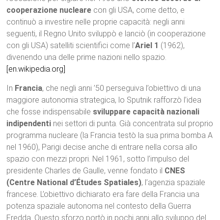
cooperazione nucleare
con gli USA, come detto, e
continuò a investire nelle proprie capacità: negli anni
seguenti, il Regno Unito sviluppò e lanciò (in cooperazione
con gli USA) satelliti scientifici come l’
Ariel 1
(1962),
divenendo una delle prime nazioni nello spazio.
[en.wikipedia.org]
In
Francia
, che negli anni ’50 perseguiva l’obiettivo di una
maggiore autonomia strategica, lo Sputnik rafforzò l’idea
che fosse indispensabile
sviluppare capacità nazionali
indipendenti
nei settori di punta. Già concentrata sul proprio
programma nucleare (la Francia testò la sua prima bomba A
nel 1960), Parigi decise anche di entrare nella corsa allo
spazio con mezzi propri. Nel 1961, sotto l’impulso del
presidente Charles de Gaulle, venne fondato il
CNES
(Centre National d’Études Spatiales)
, l’agenzia spaziale
francese. L’obiettivo dichiarato era fare della Francia una
potenza spaziale autonoma nel contesto della Guerra
Fredda. Questo sforzo portò in pochi anni allo sviluppo del