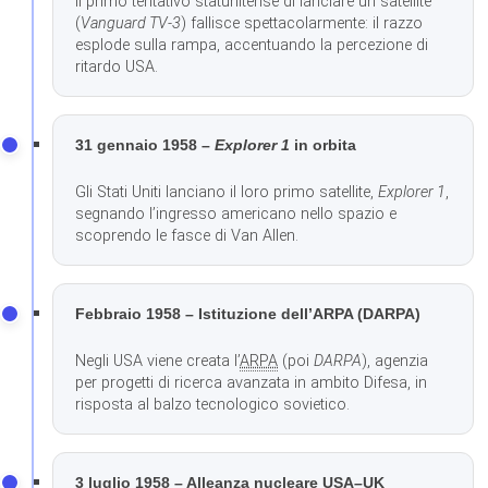
Il primo tentativo statunitense di lanciare un satellite
(
Vanguard TV-3
) fallisce spettacolarmente: il razzo
esplode sulla rampa, accentuando la percezione di
ritardo USA.
31 gennaio 1958 –
Explorer 1
in orbita
Gli Stati Uniti lanciano il loro primo satellite,
Explorer 1
,
segnando l’ingresso americano nello spazio e
scoprendo le fasce di Van Allen.
Febbraio 1958 – Istituzione dell’ARPA (DARPA)
Negli USA viene creata l’
ARPA
(poi
DARPA
), agenzia
per progetti di ricerca avanzata in ambito Difesa, in
risposta al balzo tecnologico sovietico.
3 luglio 1958 – Alleanza nucleare USA–UK