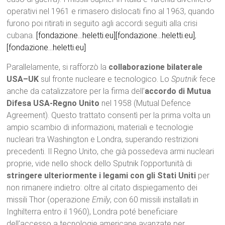
operativi nel 1961 e rimasero dislocati fino al 1963, quando
furono poi ritirati in seguito agli accordi seguiti alla crisi
cubana.
[fondazione…heletti.eu]
[fondazione…heletti.eu]
,
[fondazione…heletti.eu]
Parallelamente, si rafforzò la
collaborazione bilaterale
USA–UK
sul fronte nucleare e tecnologico. Lo
Sputnik
fece
anche da catalizzatore per la firma dell’
accordo di Mutua
Difesa USA-Regno Unito
nel 1958 (Mutual Defence
Agreement). Questo trattato consentì per la prima volta un
ampio scambio di informazioni, materiali e tecnologie
nucleari tra Washington e Londra, superando restrizioni
precedenti. Il Regno Unito, che già possedeva armi nucleari
proprie, vide nello shock dello Sputnik l’opportunità di
stringere ulteriormente i legami con gli Stati Uniti
per
non rimanere indietro: oltre al citato dispiegamento dei
missili Thor (operazione
Emily
, con 60 missili installati in
Inghilterra entro il 1960), Londra poté beneficiare
dell’accesso a tecnologie americane avanzate per