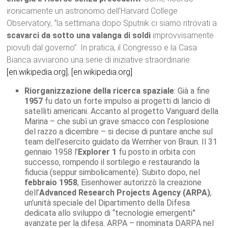
ironicamente un astronomo dell’Harvard College
Observatory, “la settimana dopo Sputnik ci siamo ritrovati a
scavarci da sotto una valanga di soldi
improvvisamente
piovuti dal governo”. In pratica, il Congresso e la Casa
Bianca avviarono una serie di iniziative straordinarie:
[en.wikipedia.org]
,
[en.wikipedia.org]
Riorganizzazione della ricerca spaziale
: Già a fine
1957
fu dato un forte impulso ai progetti di lancio di
satelliti americani. Accanto al progetto Vanguard della
Marina – che subì un grave smacco con l’esplosione
del razzo a dicembre – si decise di puntare anche sul
team dell’esercito guidato da Wernher von Braun. Il 31
gennaio 1958 l’
Explorer 1
fu posto in orbita con
successo, rompendo il sortilegio e restaurando la
fiducia (seppur simbolicamente). Subito dopo, nel
febbraio 1958
, Eisenhower autorizzò la creazione
dell’
Advanced Research Projects Agency (ARPA)
,
un’unità speciale del Dipartimento della Difesa
dedicata allo sviluppo di “tecnologie emergenti”
avanzate per la difesa. ARPA – rinominata DARPA nel