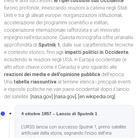
mesi e anni successivi,
le ripercussioni sull’Occidente
furono profonde, innescando reazioni a catena negli Stati
Uniti e tra gli alleati europei: riorganizzazioni istituzionali,
accelerazione dei programmi scientifici e militari,
cooperazione internazionale rafforzata e un rinnovato
impegno nell’educazione. Questa monografia offre un’analisi
approfondita di
Sputnik 1
, dalle sue caratteristiche tecniche
e contesto storico, fino agli
impatti politici in Occidente
,
includendo le reazioni negli USA, in Europa occidentale (e
altri attori chiave come il Canada) e uno sguardo alle
reazioni dei media e dell’opinione pubblica
dell’epoca.
Una
tabella riassuntiva
al termine elenca i principali eventi
e risposte politiche nei vari paesi occidentali dopo il lancio
del satellite.
[nasa.gov]
[nasa.gov]
,
[en.wikipedia.org]
4 ottobre 1957 – Lancio di Sputnik 1
L’URSS lancia con successo
Sputnik 1
, primo satellite
artificiale della storia, segnando l’inizio dell’era