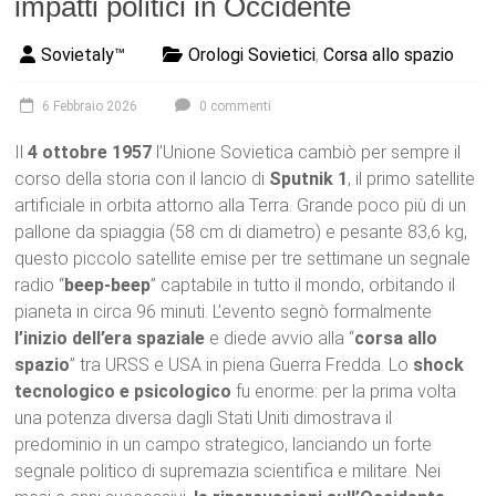
impatti politici in Occidente
Sovietaly™
Orologi Sovietici
,
Corsa allo spazio
6 Febbraio 2026
0 commenti
Il
4 ottobre 1957
l’Unione Sovietica cambiò per sempre il
corso della storia con il lancio di
Sputnik 1
, il primo satellite
artificiale in orbita attorno alla Terra. Grande poco più di un
pallone da spiaggia (58 cm di diametro) e pesante 83,6 kg,
questo piccolo satellite emise per tre settimane un segnale
radio “
beep-beep
” captabile in tutto il mondo, orbitando il
pianeta in circa 96 minuti. L’evento segnò formalmente
l’inizio dell’era spaziale
e diede avvio alla “
corsa allo
spazio
” tra URSS e USA in piena Guerra Fredda. Lo
shock
tecnologico e psicologico
fu enorme: per la prima volta
una potenza diversa dagli Stati Uniti dimostrava il
predominio in un campo strategico, lanciando un forte
segnale politico di supremazia scientifica e militare. Nei