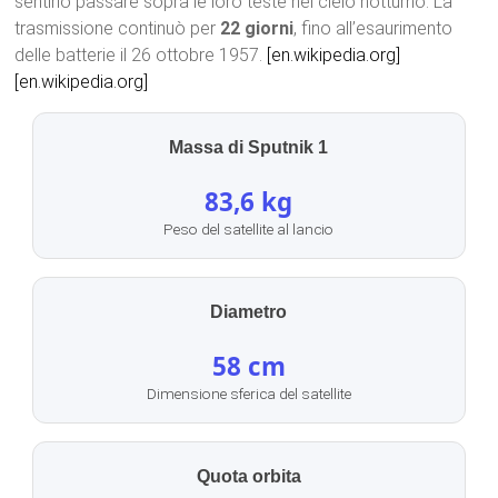
sentirlo passare sopra le loro teste nel cielo notturno. La
trasmissione continuò per
22 giorni
, fino all’esaurimento
delle batterie il 26 ottobre 1957.
[en.wikipedia.org]
[en.wikipedia.org]
Massa di Sputnik 1
83,6 kg
Peso del satellite al lancio
Diametro
58 cm
Dimensione sferica del satellite
Quota orbita