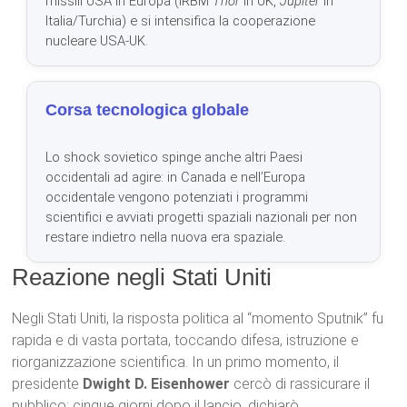
missili USA in Europa (IRBM
Thor
in UK,
Jupiter
in
Italia/Turchia) e si intensifica la cooperazione
nucleare USA-UK.
Corsa tecnologica globale
Lo shock sovietico spinge anche altri Paesi
occidentali ad agire: in Canada e nell’Europa
occidentale vengono potenziati i programmi
scientifici e avviati progetti spaziali nazionali per non
restare indietro nella nuova era spaziale.
Reazione negli Stati Uniti
Negli Stati Uniti, la risposta politica al “momento Sputnik” fu
rapida e di vasta portata, toccando difesa, istruzione e
riorganizzazione scientifica. In un primo momento, il
presidente
Dwight D. Eisenhower
cercò di rassicurare il
pubblico: cinque giorni dopo il lancio, dichiarò