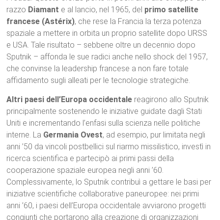
razzo
Diamant
e al lancio, nel 1965, del
primo satellite
francese (Astérix)
, che rese la Francia la terza potenza
spaziale a mettere in orbita un proprio satellite dopo URSS
e USA. Tale risultato – sebbene oltre un decennio dopo
Sputnik – affonda le sue radici anche nello shock del 1957,
che convinse la leadership francese a non fare totale
affidamento sugli alleati per le tecnologie strategiche.
Altri paesi dell’Europa occidentale
reagirono allo Sputnik
principalmente sostenendo le iniziative guidate dagli Stati
Uniti e incrementando l’enfasi sulla scienza nelle politiche
interne. La
Germania Ovest
, ad esempio, pur limitata negli
anni ’50 da vincoli postbellici sul riarmo missilistico, investì in
ricerca scientifica e partecipò ai primi passi della
cooperazione spaziale europea negli anni ’60.
Complessivamente, lo Sputnik contribuì a gettare le basi per
iniziative scientifiche collaborative paneuropee: nei primi
anni ’60, i paesi dell’Europa occidentale avviarono progetti
congiunti che portarono alla creazione di organizzazioni