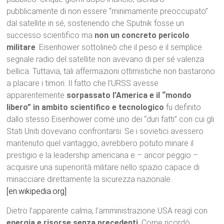
pubblicamente di non essere “minimamente preoccupato”
dal satellite in sé, sostenendo che Sputnik fosse un
successo scientifico ma
non un concreto pericolo
militare
. Eisenhower sottolineò che il peso e il semplice
segnale radio del satellite non avevano di per sé valenza
bellica. Tuttavia, tali affermazioni ottimistiche non bastarono
a placare i timori. Il fatto che l’URSS avesse
apparentemente
sorpassato l’America e il “mondo
libero” in ambito scientifico e tecnologico
fu definito
dallo stesso Eisenhower come uno dei “duri fatti” con cui gli
Stati Uniti dovevano confrontarsi. Se i sovietici avessero
mantenuto quel vantaggio, avrebbero potuto minare il
prestigio e la leadership americana e – ancor peggio –
acquisire una superiorità militare nello spazio capace di
minacciare direttamente la sicurezza nazionale.
[en.wikipedia.org]
Dietro l’apparente calma, l’amministrazione USA reagì con
energia e risorse senza precedenti
. Come ricordò