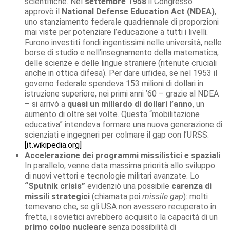
scientifiche. Nel
settembre 1958
il Congresso
approvò il
National Defense Education Act (NDEA)
,
uno stanziamento federale quadriennale di proporzioni
mai viste per potenziare l’educazione a tutti i livelli.
Furono investiti fondi ingentissimi nelle università, nelle
borse di studio e nell’insegnamento della matematica,
delle scienze e delle lingue straniere (ritenute cruciali
anche in ottica difesa). Per dare un’idea, se nel 1953 il
governo federale spendeva 153 milioni di dollari in
istruzione superiore, nei primi anni ’60 – grazie al NDEA
– si arrivò a
quasi un miliardo di dollari l’anno
, un
aumento di oltre sei volte. Questa “mobilitazione
educativa” intendeva formare una nuova generazione di
scienziati e ingegneri per colmare il gap con l’URSS.
[it.wikipedia.org]
Accelerazione dei programmi missilistici e spaziali
:
In parallelo, venne data massima priorità allo sviluppo
di nuovi vettori e tecnologie militari avanzate. Lo
“Sputnik crisis”
evidenziò una possibile
carenza di
missili strategici
(chiamata poi
missile gap
): molti
temevano che, se gli USA non avessero recuperato in
fretta, i sovietici avrebbero acquisito la capacità di un
primo colpo nucleare
senza possibilità di