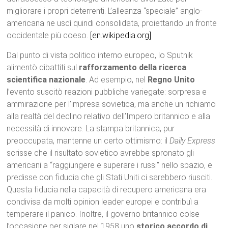
migliorare i propri deterrenti. L’alleanza “speciale” anglo-
americana ne uscì quindi consolidata, proiettando un fronte
occidentale più coeso.
[en.wikipedia.org]
Dal punto di vista politico interno europeo, lo Sputnik
alimentò dibattiti sul
rafforzamento della ricerca
scientifica nazionale
. Ad esempio, nel
Regno Unito
l’evento suscitò reazioni pubbliche variegate: sorpresa e
ammirazione per l’impresa sovietica, ma anche un richiamo
alla realtà del declino relativo dell’Impero britannico e alla
necessità di innovare. La stampa britannica, pur
preoccupata, mantenne un certo ottimismo: il
Daily Express
scrisse che il risultato sovietico avrebbe spronato gli
americani a “raggiungere e superare i russi” nello spazio, e
predisse con fiducia che gli Stati Uniti ci sarebbero riusciti.
Questa fiducia nella capacità di recupero americana era
condivisa da molti opinion leader europei e contribuì a
temperare il panico. Inoltre, il governo britannico colse
l’occasione per siglare nel 1958 uno
storico accordo di