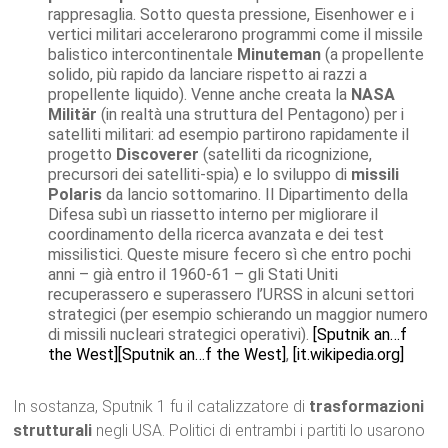
rappresaglia. Sotto questa pressione, Eisenhower e i
vertici militari accelerarono programmi come il missile
balistico intercontinentale
Minuteman
(a propellente
solido, più rapido da lanciare rispetto ai razzi a
propellente liquido). Venne anche creata la
NASA
Militär
(in realtà una struttura del Pentagono) per i
satelliti militari: ad esempio partirono rapidamente il
progetto
Discoverer
(satelliti da ricognizione,
precursori dei satelliti-spia) e lo sviluppo di
missili
Polaris
da lancio sottomarino. Il Dipartimento della
Difesa subì un riassetto interno per migliorare il
coordinamento della ricerca avanzata e dei test
missilistici. Queste misure fecero sì che entro pochi
anni – già entro il 1960-61 – gli Stati Uniti
recuperassero e superassero l’URSS in alcuni settori
strategici (per esempio schierando un maggior numero
di missili nucleari strategici operativi).
[Sputnik an…f
the West]
[Sputnik an…f the West]
,
[it.wikipedia.org]
In sostanza, Sputnik 1 fu il catalizzatore di
trasformazioni
strutturali
negli USA. Politici di entrambi i partiti lo usarono