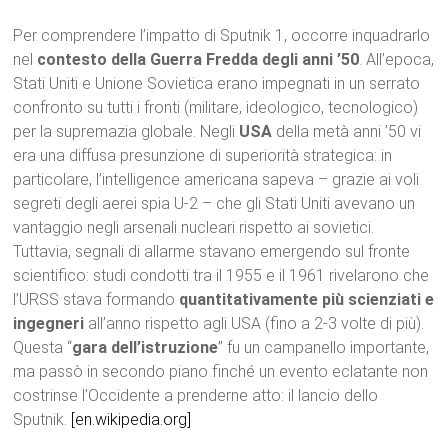
Per comprendere l’impatto di Sputnik 1, occorre inquadrarlo
nel
contesto della Guerra Fredda degli anni ’50
. All’epoca,
Stati Uniti e Unione Sovietica erano impegnati in un serrato
confronto su tutti i fronti (militare, ideologico, tecnologico)
per la supremazia globale. Negli
USA
della metà anni ’50 vi
era una diffusa presunzione di superiorità strategica: in
particolare, l’intelligence americana sapeva – grazie ai voli
segreti degli aerei spia U-2 – che gli Stati Uniti avevano un
vantaggio negli arsenali nucleari rispetto ai sovietici.
Tuttavia, segnali di allarme stavano emergendo sul fronte
scientifico: studi condotti tra il 1955 e il 1961 rivelarono che
l’URSS stava formando
quantitativamente più scienziati e
ingegneri
all’anno rispetto agli USA (fino a 2-3 volte di più).
Questa “
gara dell’istruzione
” fu un campanello importante,
ma passò in secondo piano finché un evento eclatante non
costrinse l’Occidente a prenderne atto: il lancio dello
Sputnik.
[en.wikipedia.org]