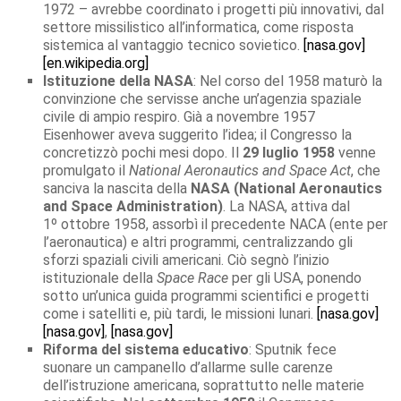
1972 – avrebbe coordinato i progetti più innovativi, dal
settore missilistico all’informatica, come risposta
sistemica al vantaggio tecnico sovietico.
[nasa.gov]
[en.wikipedia.org]
Istituzione della NASA
: Nel corso del 1958 maturò la
convinzione che servisse anche un’agenzia spaziale
civile di ampio respiro. Già a novembre 1957
Eisenhower aveva suggerito l’idea; il Congresso la
concretizzò pochi mesi dopo. Il
29 luglio 1958
venne
promulgato il
National Aeronautics and Space Act
, che
sanciva la nascita della
NASA (National Aeronautics
and Space Administration)
. La NASA, attiva dal
1º ottobre 1958, assorbì il precedente NACA (ente per
l’aeronautica) e altri programmi, centralizzando gli
sforzi spaziali civili americani. Ciò segnò l’inizio
istituzionale della
Space Race
per gli USA, ponendo
sotto un’unica guida programmi scientifici e progetti
come i satelliti e, più tardi, le missioni lunari.
[nasa.gov]
[nasa.gov]
,
[nasa.gov]
Riforma del sistema educativo
: Sputnik fece
suonare un campanello d’allarme sulle carenze
dell’istruzione americana, soprattutto nelle materie