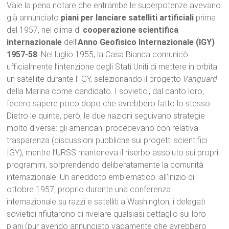
Vale la pena notare che entrambe le superpotenze avevano
già annunciato
piani per lanciare satelliti artificiali
prima
del 1957, nel clima di
cooperazione scientifica
internazionale
dell’
Anno Geofisico Internazionale (IGY)
1957-58
. Nel luglio 1955, la Casa Bianca comunicò
ufficialmente l’intenzione degli Stati Uniti di mettere in orbita
un satellite durante l’IGY, selezionando il progetto
Vanguard
della Marina come candidato. I sovietici, dal canto loro,
fecero sapere poco dopo che avrebbero fatto lo stesso.
Dietro le quinte, però, le due nazioni seguivano strategie
molto diverse: gli americani procedevano con relativa
trasparenza (discussioni pubbliche sui progetti scientifici
IGY), mentre l’URSS manteneva il riserbo assoluto sui propri
programmi, sorprendendo deliberatamente la comunità
internazionale. Un aneddoto emblematico: all’inizio di
ottobre 1957, proprio durante una conferenza
internazionale su razzi e satelliti a Washington, i delegati
sovietici rifiutarono di rivelare qualsiasi dettaglio sui loro
piani (pur avendo annunciato vagamente che avrebbero