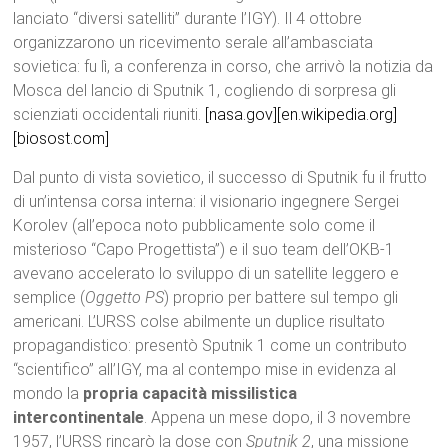
lanciato “diversi satelliti” durante l’IGY). Il 4 ottobre
organizzarono un ricevimento serale all’ambasciata
sovietica: fu lì, a conferenza in corso, che arrivò la notizia da
Mosca del lancio di Sputnik 1, cogliendo di sorpresa gli
scienziati occidentali riuniti.
[nasa.gov]
[en.wikipedia.org]
[biosost.com]
Dal punto di vista sovietico, il successo di Sputnik fu il frutto
di un’intensa corsa interna: il visionario ingegnere Sergei
Korolev (all’epoca noto pubblicamente solo come il
misterioso “Capo Progettista”) e il suo team dell’OKB-1
avevano accelerato lo sviluppo di un satellite leggero e
semplice (
Oggetto PS
) proprio per battere sul tempo gli
americani. L’URSS colse abilmente un duplice risultato
propagandistico: presentò Sputnik 1 come un contributo
“scientifico” all’IGY, ma al contempo mise in evidenza al
mondo la
propria capacità missilistica
intercontinentale
. Appena un mese dopo, il 3 novembre
1957, l’URSS rincarò la dose con
Sputnik 2
, una missione