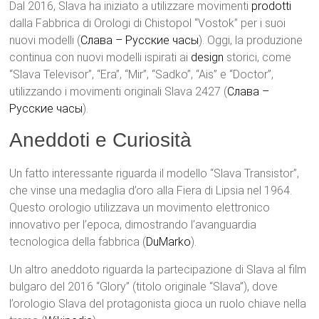
Dal 2016, Slava ha iniziato a utilizzare movimenti
prodotti
dalla Fabbrica di Orologi di Chistopol “Vostok” per i suoi
nuovi modelli​ (
Слава – Русские часы
)​. Oggi, la produzione
continua con nuovi modelli ispirati ai
design
storici, come
“Slava Televisor”, “Era”, “Mir”, “Sadko”, “Ais” e “Doctor”,
utilizzando i movimenti originali Slava 2427​ (
Слава –
Русские часы
)​.
Aneddoti e Curiosità
Un fatto interessante riguarda il modello “Slava Transistor”,
che vinse una medaglia d’oro alla Fiera di Lipsia nel 1964.
Questo orologio utilizzava un movimento elettronico
innovativo per l’epoca, dimostrando l’avanguardia
tecnologica della fabbrica​ (
DuMarko
)​.
Un altro aneddoto riguarda la partecipazione di Slava al film
bulgaro del 2016 “Glory” (titolo originale “Slava”), dove
l’orologio Slava del protagonista gioca un ruolo chiave nella