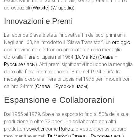
esclusivamente al consumo civile, senza pretese militari o
aerospaziali​ (
Wixsite
)​​ (
Wikipedia
)​.
Innovazioni e Premi
La fabbrica Slava è stata innovativa fin dai suoi primi anni.
Negli anni ’60, ha introdotto il “Slava Transistor”, un
orologio
con movimento elettronico premiato con una medaglia
d’oro alla
Fiera
di Lipsia nel 1964​ (
DuMarko
)​​ (
Слава –
Русские часы
)​. Altri premi significativi includono la medaglia
d’oro alla fiera internazionale di Brno nel 1974 e un’altra
medaglia d’oro alla Fiera di Lipsia nel 1975 per i modelli con
calibro 24mm​ (
Слава – Русские часы
)​.
Espansione e Collaborazioni
Dal 1955 al 1979, Slava ha esportato fino al 50% della sua
produzione in oltre 72 paesi. Ha collaborato con altri
produttori
sovietici
come
Raketa
e Vostok per sviluppare
movimenti avanzati​ (
DuMarko
)​​ (
Слава – Русские часы
)​.