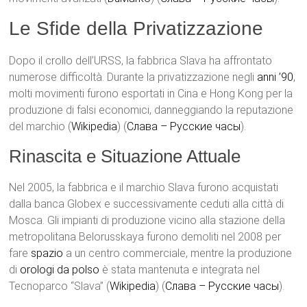
Le Sfide della Privatizzazione
Dopo il crollo dell’URSS, la fabbrica Slava ha affrontato
numerose difficoltà. Durante la privatizzazione negli
anni ’90
,
molti movimenti furono esportati in Cina e Hong Kong per la
produzione di falsi economici, danneggiando la reputazione
del marchio​ (
Wikipedia
)​​ (
Слава – Русские часы
)​.
Rinascita e Situazione Attuale
Nel 2005, la fabbrica e il marchio Slava furono acquistati
dalla banca Globex e successivamente ceduti alla città di
Mosca. Gli impianti di produzione vicino alla stazione della
metropolitana Belorusskaya furono demoliti nel 2008 per
fare
spazio
a un centro commerciale, mentre la produzione
di
orologi da polso
è stata mantenuta e integrata nel
Tecnoparco “Slava”​ (
Wikipedia
)​​ (
Слава – Русские часы
)​.