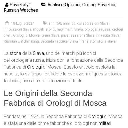
Sovietaly™
Analisi e Opinioni
,
Orologi Sovietici
,
Russian Watches
18 Luglio 2024
anni '50
,
anni '60
,
collaborazioni Slava
,
innovazioni Slava
,
modelli storici
,
movimenti Slava
,
orologeria russa
,
orologi
civili.
,
Orologi di Mosca
,
premi Slava
,
privatizzazione Slava
,
rinascita Slava
,
Russian watchmaking
,
Seconda Fabbrica
,
Slava Transistor
,
storia slava
La
storia
della
Slava
, uno dei marchi più iconici
dell’orologeria russa, inizia con la fondazione della Seconda
Fabbrica di
Orologi
di Mosca. Questo articolo esplora la
nascita, lo sviluppo, le sfide e le evoluzioni di questa storica
fabbrica, fino alla sua situazione attuale.
Le Origini della Seconda
Fabbrica di Orologi di Mosca
Fondata nel 1924, la Seconda Fabbrica di
Orologi
di Mosca
è stata una delle prime fabbriche di orologi non
militari