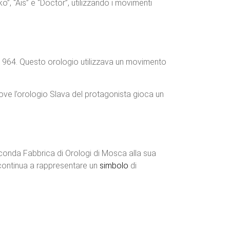
ko”, “Ais” e “Doctor”, utilizzando i movimenti
el 1964. Questo orologio utilizzava un movimento
 dove l’orologio Slava del protagonista gioca un
 Seconda Fabbrica di Orologi di Mosca alla sua
a continua a rappresentare un
simbolo
di