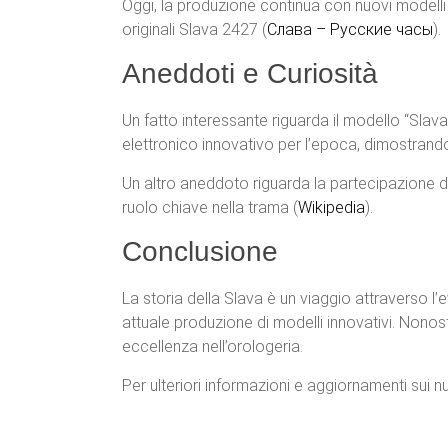
Oggi, la produzione continua con nuovi modelli i
originali Slava 2427​ (
Слава – Русские часы
)​.
Aneddoti e Curiosità
Un fatto interessante riguarda il modello “Slav
elettronico innovativo per l’epoca, dimostrando
Un altro aneddoto riguarda la partecipazione di 
ruolo chiave nella trama​ (
Wikipedia
)​.
Conclusione
La storia della Slava è un viaggio attraverso l’
attuale produzione di modelli innovativi. Nonos
eccellenza nell’orologeria.
Per ulteriori informazioni e aggiornamenti sui nuo