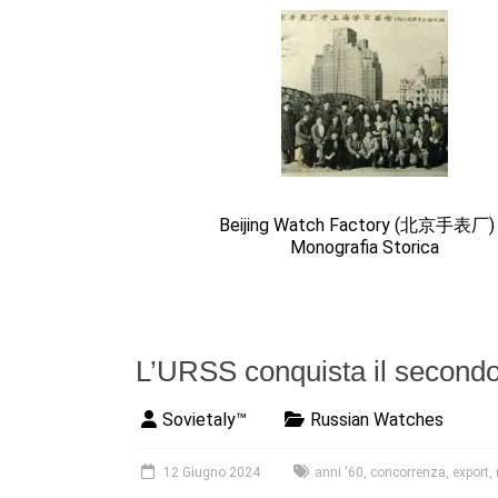
Beijing Watch Factory (北京手表厂)
Monografia Storica
L’URSS conquista il secondo 
Sovietaly™
Russian Watches
12 Giugno 2024
anni '60
,
concorrenza
,
export
,