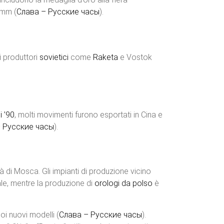
mm​ (
Слава – Русские часы
)​.
i produttori
sovietici
come
Raketa
e Vostok
i ’90
, molti movimenti furono esportati in Cina e
– Русские часы
)​.
à di Mosca. Gli impianti di produzione vicino
e, mentre la produzione di
orologi da polso
è
i nuovi modelli​ (
Слава – Русские часы
)​.