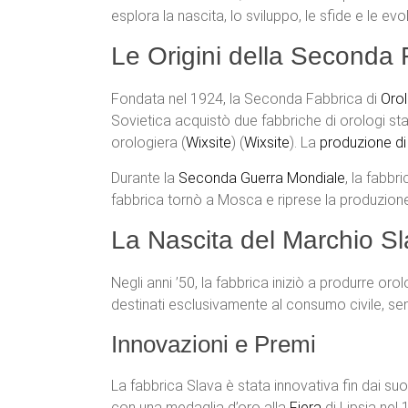
esplora la nascita, lo sviluppo, le sfide e le evo
Le Origini della Seconda 
Fondata nel 1924, la Seconda Fabbrica di
Orol
Sovietica acquistò due fabbriche di orologi s
orologiera​ (
Wixsite
)​​ (
Wixsite
)​. La
produzione di
Durante la
Seconda Guerra Mondiale
, la fabbr
fabbrica tornò a Mosca e riprese la produzione di
La Nascita del Marchio S
Negli anni ’50, la fabbrica iniziò a produrre oro
destinati esclusivamente al consumo civile, senz
Innovazioni e Premi
La fabbrica Slava è stata innovativa fin dai suoi 
con una medaglia d’oro alla
Fiera
di Lipsia nel 1