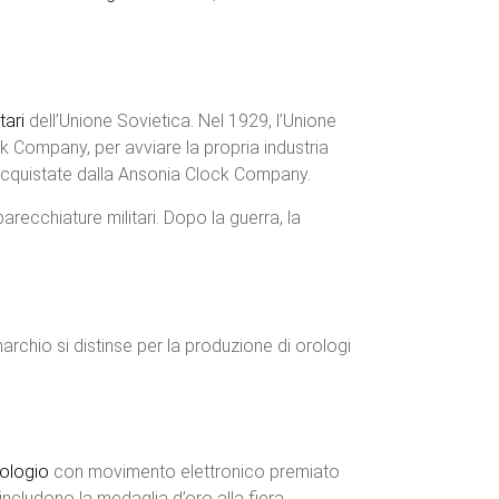
tari
dell’Unione Sovietica. Nel 1929, l’Unione
 Company, per avviare la propria industria
e acquistate dalla Ansonia Clock Company.
arecchiature militari. Dopo la guerra, la
 marchio si distinse per la produzione di orologi
ologio
con movimento elettronico premiato
ivi includono la medaglia d’oro alla fiera