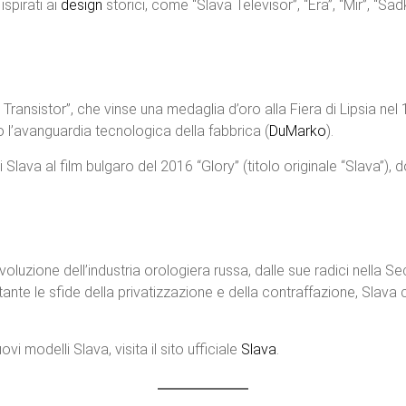
spirati ai
design
storici, come “Slava Televisor”, “Era”, “Mir”, “Sad
a Transistor”, che vinse una medaglia d’oro alla Fiera di Lipsia n
 l’avanguardia tecnologica della fabbrica​ (
DuMarko
)​.
Slava al film bulgaro del 2016 “Glory” (titolo originale “Slava”),
evoluzione dell’industria orologiera russa, dalle sue radici nella
tante le sfide della privatizzazione e della contraffazione, Slav
vi modelli Slava, visita il sito ufficiale
Slava
.