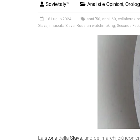
Sovietaly™
Analisi e Opinioni
,
Orolog
18 Luglio 2024
anni '50
,
anni '60
,
collaborazio
Slava
,
rinascita Slava
,
Russian watchmaking
,
Seconda Fabb
La
storia
della
Slava
, uno dei marchi più iconic