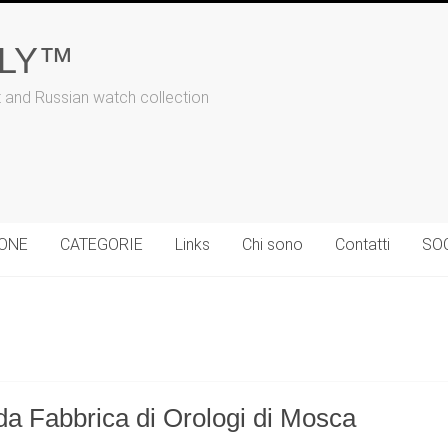
ALY™
t and Russian watch collection
IONE
CATEGORIE
Links
Chi sono
Contatti
SO
da Fabbrica di Orologi di Mosca