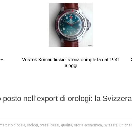
 –
Vostok Komandirskie: storia completa dal 1941
a oggi
posto nell’export di orologi: la Svizzer
mercato globale
,
orologi
,
prezzi bassi
,
qualità
,
storia economica
,
Svizzera
,
unione 