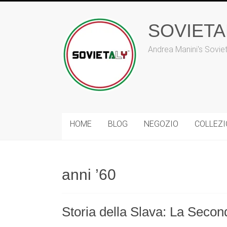
Vai
al
SOVIET
contenuto
Andrea Manini's Sovie
HOME
BLOG
NEGOZIO
COLLEZ
anni ’60
Storia della Slava: La Secon