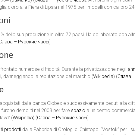
lia d’oro alla Fiera di Lipsia nel 1975 per i modelli con calibro 24
oni
% della sua produzione in oltre 72 paesi. Ha collaborato con altr
Слава – Русские часы
)​.
ione
ffrontato numerose difficoltà. Durante la privatizzazione negli
ann
, danneggiando la reputazione del marchio​ (
Wikipedia
)​​ (
Слава 
le
 acquistati dalla banca Globex e successivamente ceduti alla citt
 furono demoliti nel 2008 per fare
spazio
a un centro commercial
ava”​ (
Wikipedia
)​​ (
Слава – Русские часы
)​.
nti
prodotti
dalla Fabbrica di Orologi di Chistopol “Vostok” per i suo