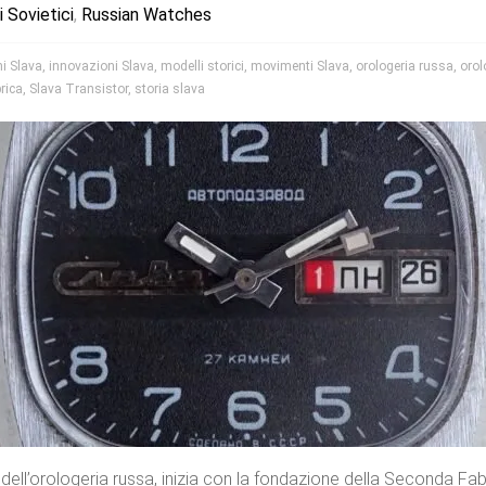
i Sovietici
,
Russian Watches
ni Slava
,
innovazioni Slava
,
modelli storici
,
movimenti Slava
,
orologeria russa
,
orolo
rica
,
Slava Transistor
,
storia slava
i dell’orologeria russa, inizia con la fondazione della Seconda Fa