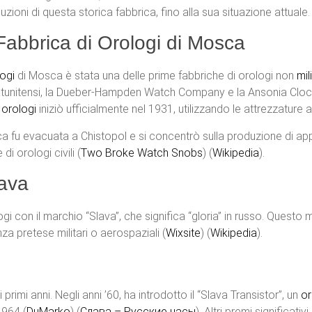
luzioni di questa storica fabbrica, fino alla sua situazione attuale.
Fabbrica di Orologi di Mosca
ogi
di Mosca è stata una delle prime fabbriche di orologi non
mili
tatunitensi, la Dueber-Hampden Watch Company e la Ansonia Clock
 orologi
iniziò ufficialmente nel 1931, utilizzando le attrezzatur
ica fu evacuata a Chistopol e si concentrò sulla produzione di app
 orologi civili​ (
Two Broke Watch Snobs
)​​ (
Wikipedia
)​.
lava
logi con il marchio “Slava”, che significa “gloria” in russo. Questo
a pretese militari o aerospaziali​ (
Wixsite
)​​ (
Wikipedia
)​.
primi anni. Negli anni ’60, ha introdotto il “Slava Transistor”, un
or
964​ (
DuMarko
)​​ (
Слава – Русские часы
)​. Altri premi significat