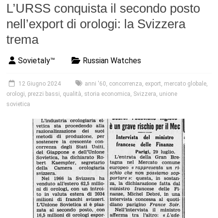
L’URSS conquista il secondo posto
nell’export di orologi: la Svizzera
trema
Sovietaly™
Russian Watches
12 Giugno 2024
anni '60
,
concorrenza
,
export
,
mercato globale
,
orologi
,
prezzi bassi
,
qualità
,
storia economica
,
Svizzera
,
unione
sovietica