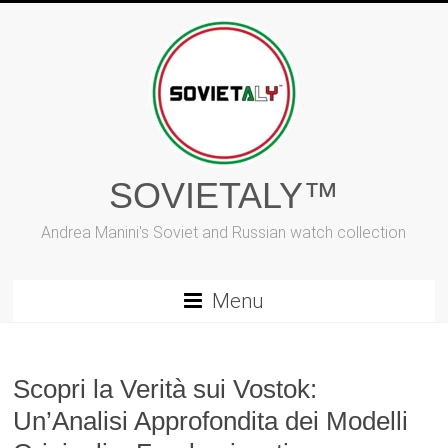
Vai
al
contenuto
SOVIETALY™
Andrea Manini's Soviet and Russian watch collection
Menu
Scopri la Verità sui Vostok:
Un’Analisi Approfondita dei Modelli