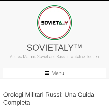
Vai
al
contenuto
SOVIETALY™
Andrea Manini's Soviet and Russian watch collection
Menu
Orologi Militari Russi: Una Guida
Completa