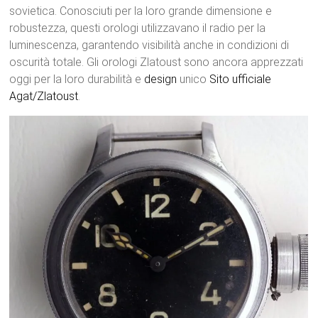
sovietica. Conosciuti per la loro grande dimensione e
robustezza, questi orologi utilizzavano il radio per la
luminescenza, garantendo visibilità anche in condizioni di
oscurità totale. Gli orologi Zlatoust sono ancora apprezzati
oggi per la loro durabilità e
design
unico
Sito ufficiale
Agat/Zlatoust
.