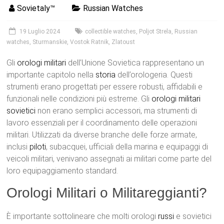
Sovietaly™
Russian Watches
19 Luglio 2024
collectible watches
,
Poljot Strela
,
Russian
watches
,
Sturmanskie
,
Vostok Ratnik
,
Zlatoust
Gli
orologi
militari
dell’Unione Sovietica rappresentano un
importante capitolo nella
storia
dell’orologeria. Questi
strumenti erano progettati per essere robusti, affidabili e
funzionali nelle condizioni più estreme. Gli
orologi militari
sovietici
non erano semplici accessori, ma strumenti di
lavoro essenziali per il coordinamento delle operazioni
militari. Utilizzati da diverse branche delle forze armate,
inclusi
piloti
, subacquei, ufficiali della marina e equipaggi di
veicoli militari, venivano assegnati ai militari come parte del
loro equipaggiamento standard.
Orologi Militari o Militareggianti?
È importante sottolineare che molti orologi
russi
e sovietici