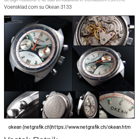
Voensklad.com su Okean 3133
.
okean (netgrafik.ch)https://www.netgrafik.ch/okean.ht
m