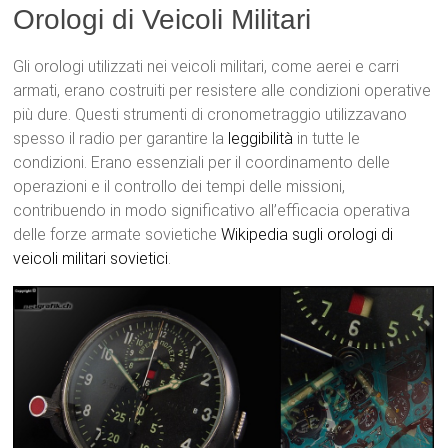
Orologi di Veicoli Militari
Gli orologi utilizzati nei veicoli militari, come aerei e carri
armati, erano costruiti per resistere alle condizioni operative
più dure. Questi strumenti di cronometraggio utilizzavano
spesso il radio per garantire la
leggibilità
in tutte le
condizioni. Erano essenziali per il coordinamento delle
operazioni e il controllo dei tempi delle missioni,
contribuendo in modo significativo all’efficacia operativa
delle forze armate sovietiche
Wikipedia sugli orologi di
veicoli militari sovietici
.