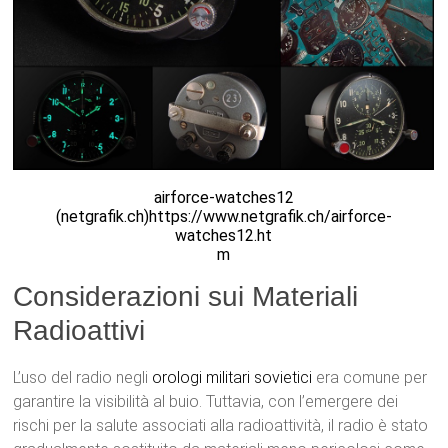
airforce-watches12
(netgrafik.ch)https://www.netgrafik.ch/airforce-
watches12.ht
m
Considerazioni sui Materiali
Radioattivi
L’uso del radio negli
orologi militari sovietici
era comune per
garantire la visibilità al buio. Tuttavia, con l’emergere dei
rischi per la salute associati alla radioattività, il radio è stato