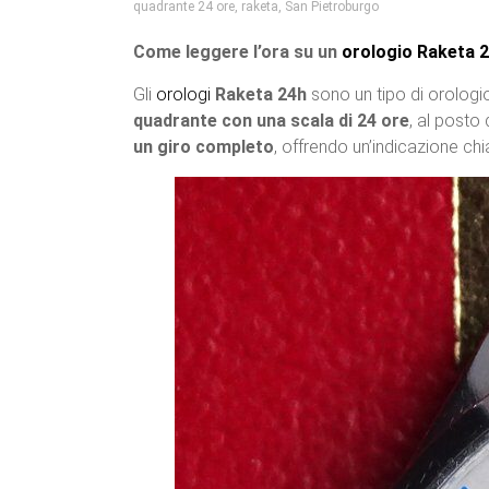
quadrante 24 ore
,
raketa
,
San Pietroburgo
Come leggere l’ora su un
orologio
Raketa 
Gli
orologi
Raketa 24h
sono un tipo di orolog
quadrante con una scala di 24 ore
, al posto 
un giro completo
, offrendo un’indicazione ch