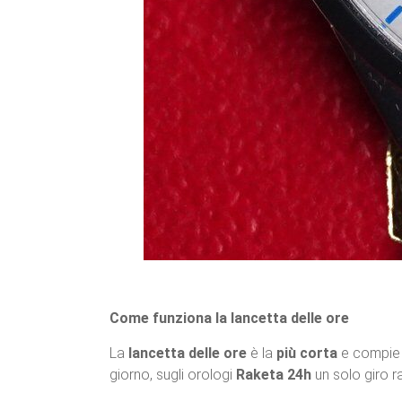
Come funziona la lancetta delle ore
La
lancetta delle ore
è la
più corta
e compie 
giorno, sugli orologi
Raketa 24h
un solo giro ra