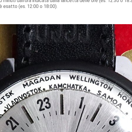
0 minuti dall’ora indicata dalla lancetta delle ore (es. 12:30 o 18:
o è esatto (es. 12:00 o 18:00).