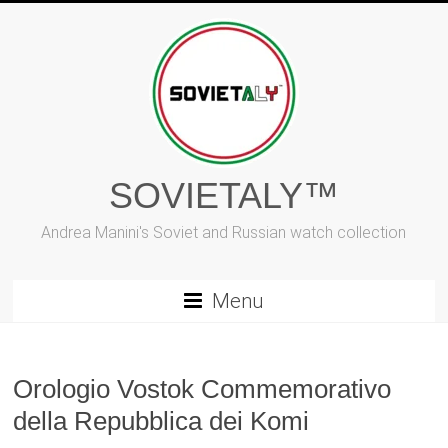
Vai
al
contenuto
SOVIETALY™
Andrea Manini's Soviet and Russian watch collection
Menu
Orologio Vostok Commemorativo
della Repubblica dei Komi