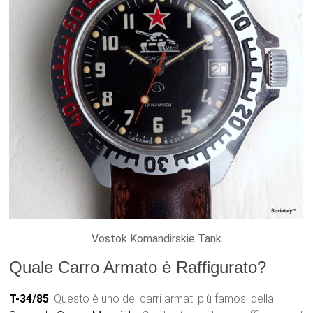
Vostok Komandirskie Tank
Quale Carro Armato è Raffigurato?
T-34/8
5
: Questo è uno dei carri armati più famosi della