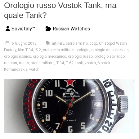
Orologio russo Vostok Tank, ma
quale Tank?
Sovietaly™
Russian Watches
6 Giugno 2018
artillery
,
carro armato
,
cccp
,
Chistopol Watch
Factory
,
film T-34
,
IS-2
,
orologeria militare
,
orologio
,
orologio da collezione
,
orologio iconico
,
orologio meccanico
,
orologio russo
,
orologio sovietico
,
russian
,
russo
,
storia militare
,
T-34
,
T-62
,
tank
,
vostok
,
Vostok
Komandirskie
,
watch