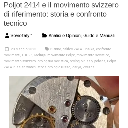
Poljot 2414 e il movimento svizzero
di riferimento: storia e confronto
tecnico
Sovietaly™
Analisi e Opinioni
,
Guide e Manuali
23 Maggio 2025
Bienne
,
calibro 2414
,
Chaika
,
confronto
movimenti
,
FHF 96
,
Molnija
,
movimento Poljot
,
movimento sovietico
,
movimento svizzero
,
orologeria sovietica
,
orologio russo
,
pobeda
,
Poljot
2414
,
russian watch
,
storia orologio russo
,
Zarya
,
Zvezda