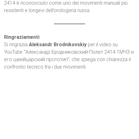
2414 è riconosciuto come uno dei movimenti manuali più
resistenti e longevi dell’orologeria russa.
Ringraziamenti
Si ringrazia
Aleksandr Brodnikovskiy
per il video su
YouTube “Александр Бродниковский-Полет 2414 1МЧЗ и
его швейцарский прототип”, che spiega con chiarezza il
confronto tecnico tra i due movimenti.