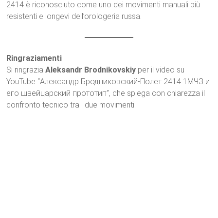
2414 è riconosciuto come uno dei movimenti manuali più
resistenti e longevi dell’orologeria russa.
Ringraziamenti
Si ringrazia
Aleksandr Brodnikovskiy
per il video su
YouTube “Александр Бродниковский-Полет 2414 1МЧЗ и
его швейцарский прототип”, che spiega con chiarezza il
confronto tecnico tra i due movimenti.