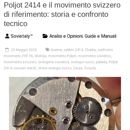
Poljot 2414 e il movimento svizzero
di riferimento: storia e confronto
tecnico
Sovietaly™
Analisi e Opinioni
,
Guide e Manuali
23 Maggio 2025
Bienne
,
calibro 2414
,
Chaika
,
confronto
movimenti
,
FHF 96
,
Molnija
,
movimento Poljot
,
movimento sovietico
,
movimento svizzero
,
orologeria sovietica
,
orologio russo
,
pobeda
,
Poljot
2414
,
russian watch
,
storia orologio russo
,
Zarya
,
Zvezda