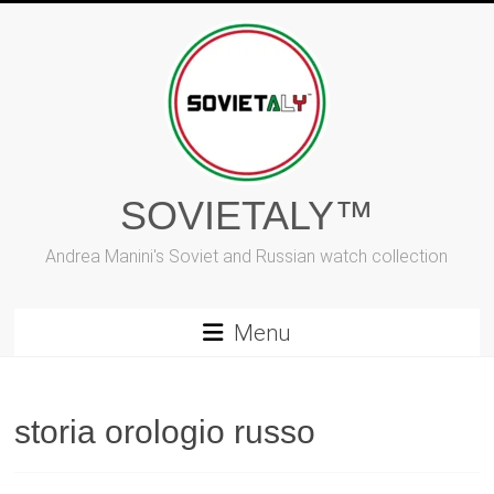
Vai
al
contenuto
SOVIETALY™
Andrea Manini's Soviet and Russian watch collection
Menu
storia orologio russo