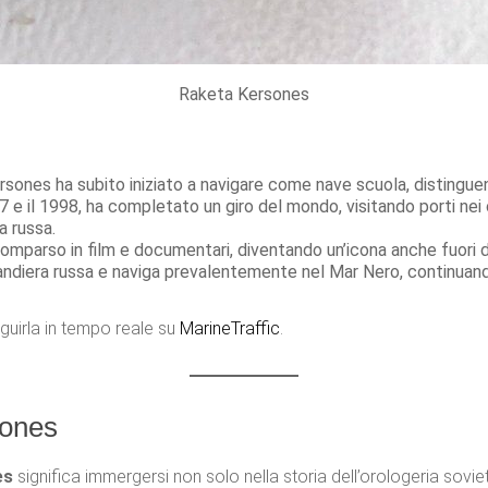
Raketa Kersones
rsones ha subito iniziato a navigare come nave scuola, distinguend
7 e il 1998, ha completato un giro del mondo, visitando porti nei
a russa.
omparso in film e documentari, diventando un’icona anche fuori d
ndiera russa e naviga prevalentemente nel Mar Nero, continuand
guirla in tempo reale su
MarineTraffic
.
sones
es
significa immergersi non solo nella storia dell’orologeria sovi