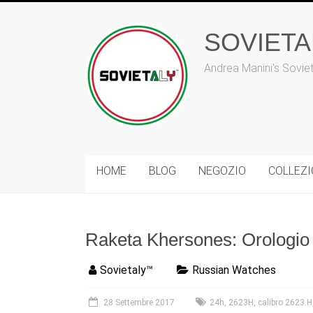
Vai
al
contenuto
SOVIET
Andrea Manini's Sovie
HOME
BLOG
NEGOZIO
COLLEZ
Raketa Khersones: Orologio 
Sovietaly™
Russian Watches
28 Settembre 2017
24h
,
2623H
,
calibro 2623.H