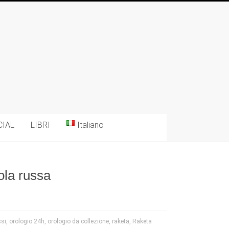
CIAL
LIBRI
Italiano
ola russa
ssi
,
orologio 24h
,
orologio da collezione
,
raketa
,
Raketa