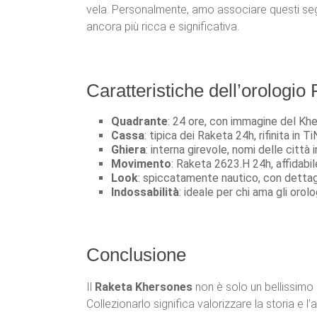
vela. Personalmente, amo associare questi segna
ancora più ricca e significativa.
Caratteristiche dell’orologi
Quadrante
: 24 ore, con immagine del Kh
Cassa
: tipica dei Raketa 24h, rifinita in Ti
Ghiera
: interna girevole, nomi delle città 
Movimento
: Raketa 2623.H 24h, affidabi
Look
: spiccatamente nautico, con dettagli
Indossabilità
: ideale per chi ama gli orol
Conclusione
Il
Raketa Khersones
non è solo un bellissimo 
Collezionarlo significa valorizzare la storia e l