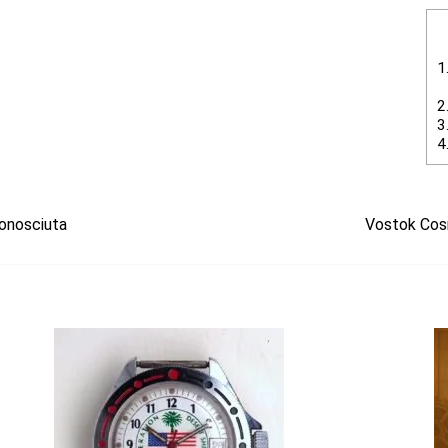
1
2
3
4
onosciuta
Vostok Cosm