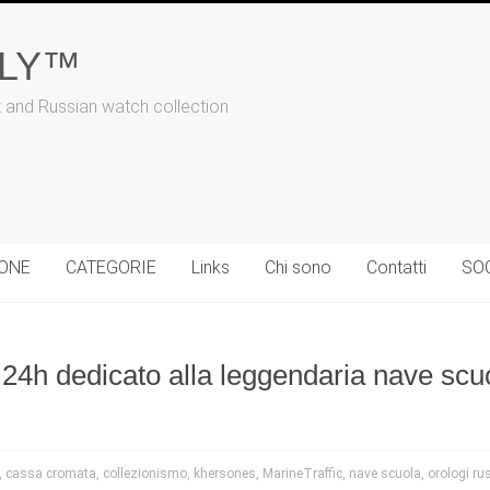
ALY™
t and Russian watch collection
IONE
CATEGORIE
Links
Chi sono
Contatti
SO
24h dedicato alla leggendaria nave scu
,
cassa cromata
,
collezionismo
,
khersones
,
MarineTraffic
,
nave scuola
,
orologi ru