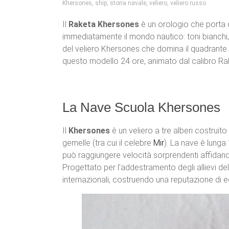
Khersones
,
ship
,
storia navale
,
veliero
,
veliero russo
Il
Raketa Khersones
è un orologio che porta c
immediatamente il mondo nautico: toni bianchi, me
del veliero Khersones che domina il quadrante. La
questo modello 24 ore, animato dal calibro Ra
La Nave Scuola Khersones
Il
Khersones
è un veliero a tre alberi costruito
gemelle (tra cui il celebre
Mir
). La nave è lunga
può raggiungere velocità sorprendenti affidand
Progettato per l’addestramento degli allievi dell
internazionali, costruendo una reputazione di e