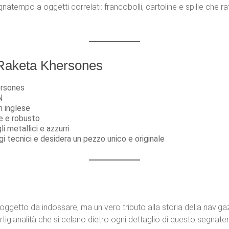
tempo a oggetti correlati: francobolli, cartoline e spille che r
o Raketa Khersones
ersones
N
in inglese
le e robusto
 metallici e azzurri
ogi tecnici e desidera un pezzo unico e originale
oggetto da indossare, ma un vero tributo alla storia della navigaz
’artigianalità che si celano dietro ogni dettaglio di questo segnat