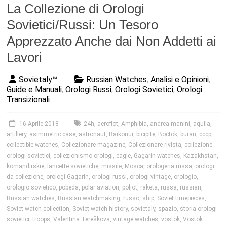
La Collezione di Orologi
Sovietici/Russi: Un Tesoro
Apprezzato Anche dai Non Addetti ai
Lavori
Sovietaly™
Russian Watches
,
Analisi e Opinioni
,
Guide e Manuali
,
Orologi Russi
,
Orologi Sovietici
,
Orologi
Transizionali
16 Aprile 2018
24h
,
aeroflot
,
Amphibia
,
andrea manini
,
aquila
,
artillery
,
asimmetric case
,
astronaut
,
Baikonur
,
bicipite
,
Boctok
,
buran
,
cccp
,
collectible watches
,
Collezionare magazine
,
Collezionare rivista
,
collezione
orologi sovietici
,
collezionismo orologi
,
eagle
,
Gagarin watches
,
Kazakhstan
,
komandirskie
,
lancette sovietiche
,
missile
,
Mosca
,
orologeria russa
,
orologi
da collezione
,
orologi Gagarin
,
orologi russi
,
orologi vintage
,
orologio
,
orologio sovietico
,
pobeda
,
polar aviation
,
poljot
,
raketa
,
russa
,
russian
,
Russian watches
,
Russian watchmaking
,
russo
,
ship
,
Soviet timepieces
,
Soviet watch collection
,
Soviet watch history
,
sovietaly
,
spazio
,
storia orologi
sovietici
,
troops
,
Valentina Tereškova
,
vintage watches
,
vostok
,
Vostok