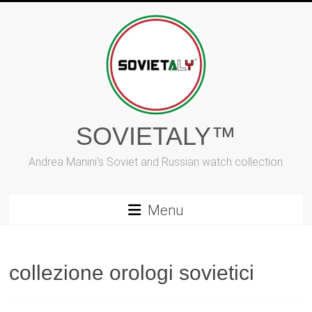
Vai
al
contenuto
SOVIETALY™
Andrea Manini's Soviet and Russian watch collection
Menu
collezione orologi sovietici