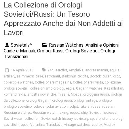
La Collezione di Orologi
Sovietici/Russi: Un Tesoro
Apprezzato Anche dai Non Addetti ai
Lavori
Sovietaly™
Russian Watches
,
Analisi e Opinioni
,
Guide e Manuali
,
Orologi Russi
,
Orologi Sovietici
,
Orologi
Transizionali
16 Aprile 2018
24h
,
aeroflot
,
Amphibia
,
andrea manini
,
aquila
,
artillery
,
asimmetric case
,
astronaut
,
Baikonur
,
bicipite
,
Boctok
,
buran
,
cccp
,
collectible watches
,
Collezionare magazine
,
Collezionare rivista
,
collezione
orologi sovietici
,
collezionismo orologi
,
eagle
,
Gagarin watches
,
Kazakhstan
,
komandirskie
,
lancette sovietiche
,
missile
,
Mosca
,
orologeria russa
,
orologi
da collezione
,
orologi Gagarin
,
orologi russi
,
orologi vintage
,
orologio
,
orologio sovietico
,
pobeda
,
polar aviation
,
poljot
,
raketa
,
russa
,
russian
,
Russian watches
,
Russian watchmaking
,
russo
,
ship
,
Soviet timepieces
,
Soviet watch collection
,
Soviet watch history
,
sovietaly
,
spazio
,
storia orologi
sovietici
,
troops
,
Valentina Tereškova
,
vintage watches
,
vostok
,
Vostok