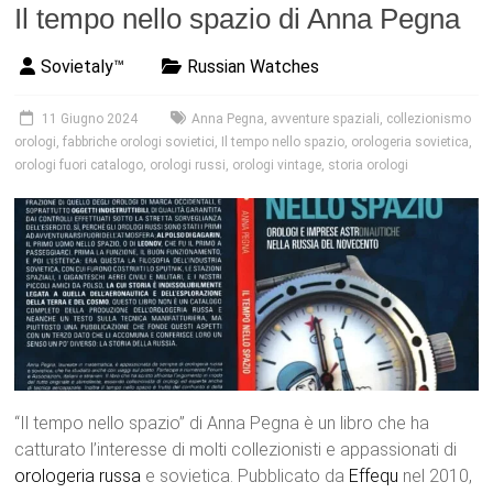
Il tempo nello spazio di Anna Pegna
Sovietaly™
Russian Watches
11 Giugno 2024
Anna Pegna
,
avventure spaziali
,
collezionismo
orologi
,
fabbriche orologi sovietici
,
Il tempo nello spazio
,
orologeria sovietica
,
orologi fuori catalogo
,
orologi russi
,
orologi vintage
,
storia orologi
“Il tempo nello spazio” di Anna Pegna è un libro che ha
catturato l’interesse di molti collezionisti e appassionati di
orologeria russa
e sovietica. Pubblicato da
Effequ
nel 2010,