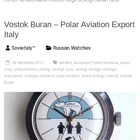
Vostok Buran – Polar Aviation Export
Italy
Sovietaly™
Russian Watches
28 Settembre 2017
aeroflot
,
Aviazione Polare Sovietica
,
buran
,
cccp
,
collezionismo orologi
,
orologi russi
,
orologi vintage
,
orologio
meccanico
,
orologio sovietico
,
polar aviation
,
storia orologi
,
vostok
,
Vostok
Buran