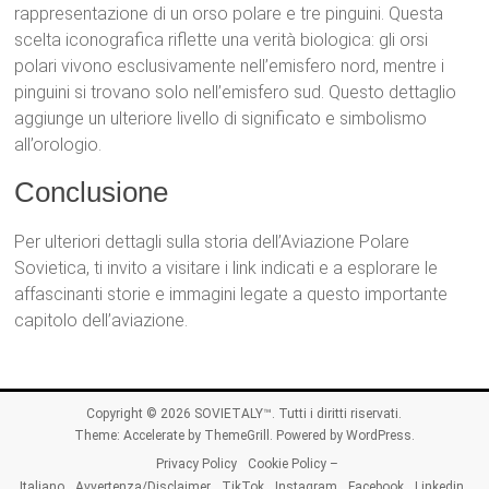
rappresentazione di un orso polare e tre pinguini. Questa
scelta iconografica riflette una verità biologica: gli orsi
polari vivono esclusivamente nell’emisfero nord, mentre i
pinguini si trovano solo nell’emisfero sud. Questo dettaglio
aggiunge un ulteriore livello di significato e simbolismo
all’orologio.
Conclusione
Per ulteriori dettagli sulla storia dell’Aviazione Polare
Sovietica, ti invito a visitare i link indicati e a esplorare le
affascinanti storie e immagini legate a questo importante
capitolo dell’aviazione.
Copyright © 2026
SOVIETALY™
. Tutti i diritti riservati.
Theme:
Accelerate
by ThemeGrill. Powered by
WordPress
.
Privacy Policy
Cookie Policy –
Italiano
Avvertenza/Disclaimer
TikTok
Instagram
Facebook
Linkedin