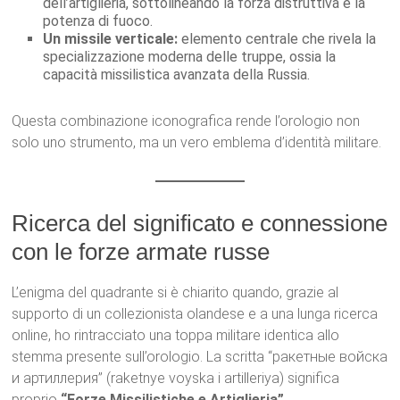
dell’artiglieria, sottolineando la forza distruttiva e la
potenza di fuoco.
Un missile verticale:
elemento centrale che rivela la
specializzazione moderna delle truppe, ossia la
capacità missilistica avanzata della Russia.
Questa combinazione iconografica rende l’orologio non
solo uno strumento, ma un vero emblema d’identità militare.
Ricerca del significato e connessione
con le forze armate russe
L’enigma del quadrante si è chiarito quando, grazie al
supporto di un collezionista olandese e a una lunga ricerca
online, ho rintracciato una toppa militare identica allo
stemma presente sull’orologio. La scritta “ракетные войска
и артиллерия” (raketnye voyska i artilleriya) significa
proprio
“Forze Missilistiche e Artiglieria”
.