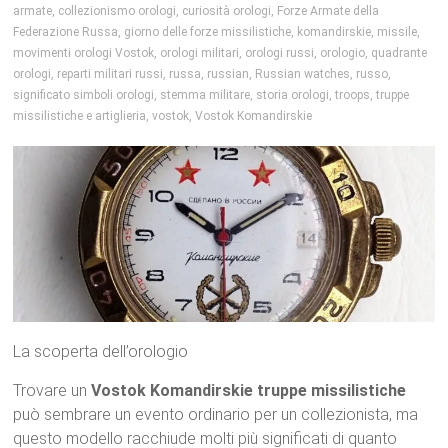
armate
,
collezionismo orologi
,
curiosità orologi
,
Forze Armate della
Federazione Russa
,
giorno delle forze missilistiche
,
komandirskie
,
missile
,
movimenti orologi Vostok
,
orologi militari
,
orologi russi
,
orologio
,
quadrante
orologi
,
reparti militari russi
,
russa
,
russian
,
Russian watches
,
russo
,
significato simboli orologi
,
stemma militare
,
storia orologi
,
troops
,
truppe
missilistiche e artiglieria
,
vostok
,
Vostok Komandirskie
La scoperta dell’orologio
Trovare un
Vostok Komandirskie truppe missilistiche
può sembrare un evento ordinario per un collezionista, ma
questo modello racchiude molti più significati di quanto