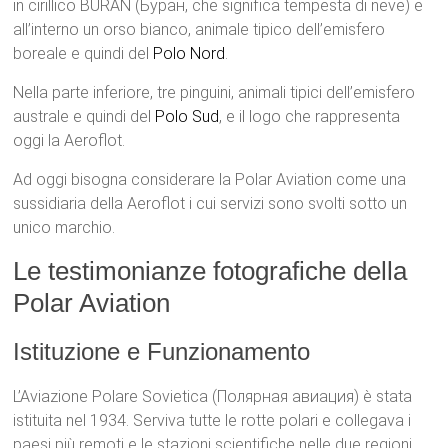
in cirillico BURAN (Буран, che significa tempesta di neve) e
all’interno un orso bianco, animale tipico dell’emisfero
boreale e quindi del
Polo Nord
.
Nella parte inferiore, tre pinguini, animali tipici dell’emisfero
australe e quindi del
Polo Sud
, e il logo che rappresenta
oggi la Aeroflot.
Ad oggi bisogna considerare la Polar Aviation come una
sussidiaria della Aeroflot i cui servizi sono svolti sotto un
unico marchio.
Le testimonianze fotografiche della
Polar Aviation
Istituzione e Funzionamento
L’Aviazione Polare Sovietica (Полярная авиация) è stata
istituita nel 1934. Serviva tutte le rotte polari e collegava i
paesi più remoti e le stazioni scientifiche nelle due regioni