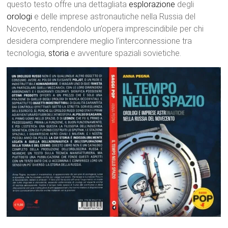
questo testo offre una dettagliata
esplorazione
degli
orologi
e delle imprese astronautiche nella Russia del
Novecento, rendendolo un’opera imprescindibile per chi
desidera comprendere meglio l’interconnessione tra
tecnologia,
storia
e avventure spaziali sovietiche.