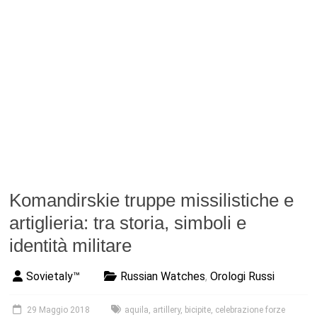
Komandirskie truppe missilistiche e
artiglieria: tra storia, simboli e
identità militare
Sovietaly™
Russian Watches
,
Orologi Russi
29 Maggio 2018
aquila
,
artillery
,
bicipite
,
celebrazione forze