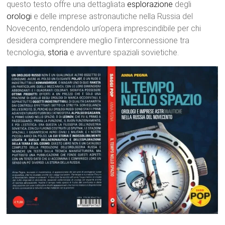
questo testo offre una dettagliata
esplorazione
degli
orologi
e delle imprese astronautiche nella Russia del
Novecento, rendendolo un’opera imprescindibile per chi
desidera comprendere meglio l’interconnessione tra
tecnologia,
storia
e avventure spaziali sovietiche.