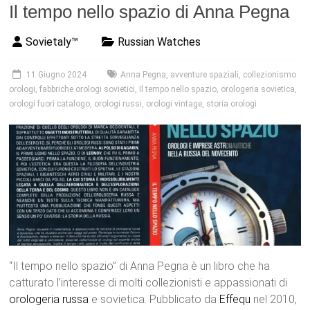
Il tempo nello spazio di Anna Pegna
Sovietaly™
Russian Watches
11 Giugno 2024
Anna Pegna
,
avventure spaziali
,
collezionismo
orologi
,
fabbriche orologi sovietici
,
Il tempo nello spazio
,
orologeria sovietica
,
orologi fuori catalogo
,
orologi russi
,
orologi vintage
,
storia orologi
“Il tempo nello spazio” di Anna Pegna è un libro che ha
catturato l’interesse di molti collezionisti e appassionati di
orologeria russa
e sovietica. Pubblicato da
Effequ
nel 2010,