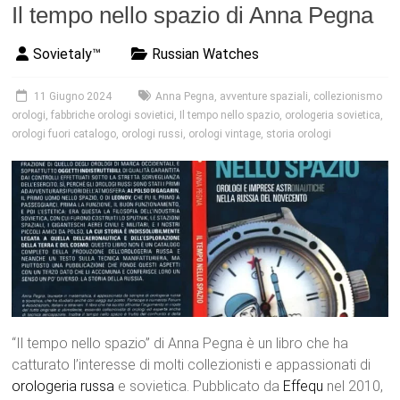
Il tempo nello spazio di Anna Pegna
Sovietaly™
Russian Watches
11 Giugno 2024
Anna Pegna
,
avventure spaziali
,
collezionismo
orologi
,
fabbriche orologi sovietici
,
Il tempo nello spazio
,
orologeria sovietica
,
orologi fuori catalogo
,
orologi russi
,
orologi vintage
,
storia orologi
“Il tempo nello spazio” di Anna Pegna è un libro che ha
catturato l’interesse di molti collezionisti e appassionati di
orologeria russa
e sovietica. Pubblicato da
Effequ
nel 2010,