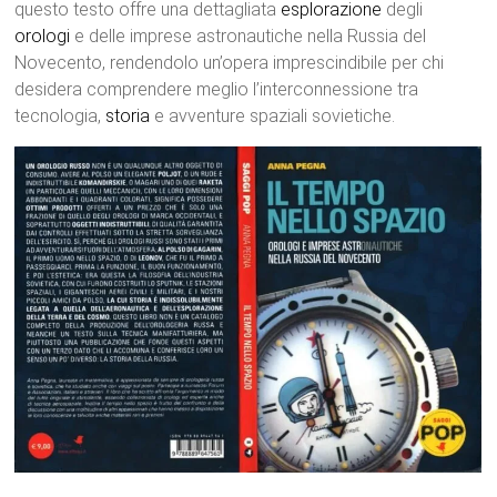
questo testo offre una dettagliata
esplorazione
degli
orologi
e delle imprese astronautiche nella Russia del
Novecento, rendendolo un’opera imprescindibile per chi
desidera comprendere meglio l’interconnessione tra
tecnologia,
storia
e avventure spaziali sovietiche.