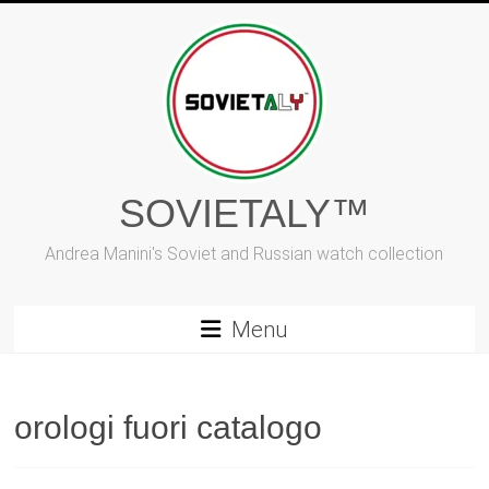
Vai
al
contenuto
SOVIETALY™
Andrea Manini's Soviet and Russian watch collection
Menu
orologi fuori catalogo