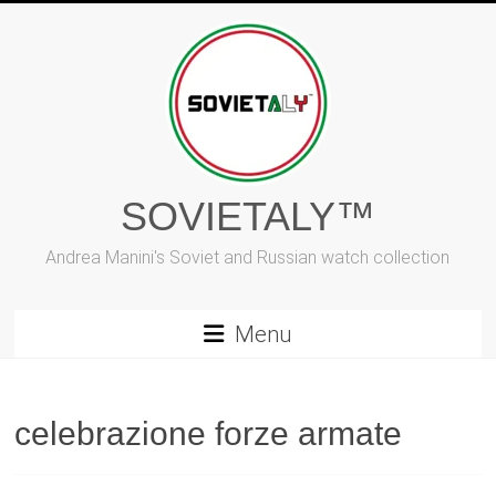
Vai
al
contenuto
SOVIETALY™
Andrea Manini's Soviet and Russian watch collection
Menu
celebrazione forze armate