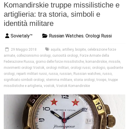
Komandirskie truppe missilistiche e
artiglieria: tra storia, simboli e
identità militare
Sovietaly™
Russian Watches
,
Orologi Russi
29 Maggio 2018
aquila
,
artillery
,
bicipite
,
celebrazione forze
armate
,
collezionismo orologi
,
curiosità orologi
,
Forze Armate della
Federazione Russa
,
giorno delle forze missilistiche
,
komandirskie
,
missile
,
movimenti orologi Vostok
,
orologi militari
,
orologi russi
,
orologio
,
quadrante
orologi
,
reparti militari russi
,
russa
,
russian
,
Russian watches
,
russo
,
significato simboli orologi
,
stemma militare
,
storia orologi
,
troops
,
truppe
missilistiche e artiglieria
,
vostok
,
Vostok Komandirskie