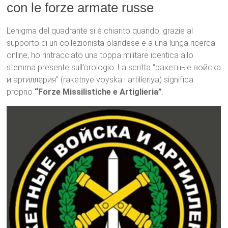
con le forze armate russe
L’enigma del quadrante si è chiarito quando, grazie al
supporto di un collezionista olandese e a una lunga ricerca
online, ho rintracciato una toppa militare identica allo
stemma presente sull’orologio. La scritta “ракетные войска
и артиллерия” (raketnye voyska i artilleriya) significa
proprio
“Forze Missilistiche e Artiglieria”
.