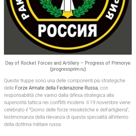
Day of Rocket Forces and Artillery – Progress of Primorye
(progressprim.ru)
Queste truppe sono una delle componenti più strategiche
delle
Forze Armate della Federazione Russa
, con
responsabilità che vanno dalla difesa strategica alla
superiorità tattica nei conflitti moderni. Il 19 novembre viene
celebrato il “Giorno delle forze missilistiche e dell’artiglieria”,
testimonianza della rilevanza di questa specialità all’interno
della dottrina militare russa.