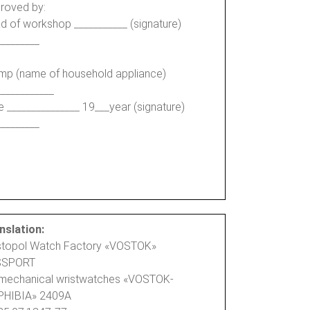
roved by:
d of workshop ___________ (signature)
_________
mp (name of household appliance)
____________
e _______________ 19___year (signature)
_________
nslation:
stopol Watch Factory «VOSTOK»
SSPORT
 mechanical wristwatches «VOSTOK-
HIBIA» 2409A