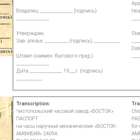
App
Владелец _______________ (подпись)
Hea
_______________
___
Утверждаю:
Sta
Зав. ателье ___________ (подпись) ____________
___
Dat
Штамп (наимен. бытового пред.)
___
_______________
Дата _______________ 19___г. (подпись)
____________
Transcription:
Tra
Чистопольский часовой завод «ВОСТОК»
Chi
ПАСПОРТ
PA
на часы наручные механические «ВОСТОК-
for
АМФИБИЯ» 2409А
AMP