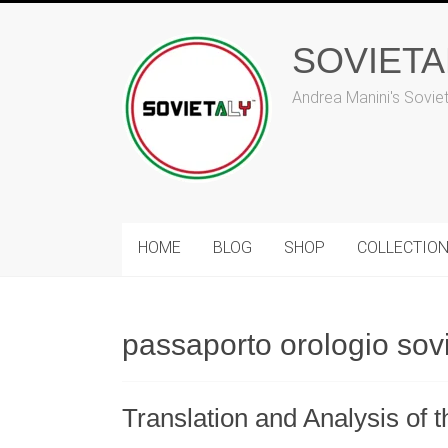
Skip
to
SOVIET
content
Andrea Manini's Sovie
HOME
BLOG
SHOP
COLLECTIO
passaporto orologio sovi
Translation and Analysis of 