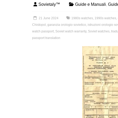
Sovietaly™
Guide e Manuali
,
Guid
21 June 2024
1980s watches
,
1990s watches
,
Chistopol
,
garanzia orologio sovietico
,
istruzioni orologio so
watch passport
,
Soviet watch warranty
,
Soviet watches
,
tradu
passport translation