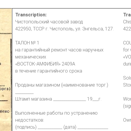
Transcription:
Tra
Чистопольский часовой завод
Chi
422950, ТССР г. Чистополь, ул. Энгельса, 127.
422
ТАЛОН № 1
CO
на гарантийный ремонт часов наручных
for
механических
«VO
«ВОСТОК-АМФИБИЯ» 2409А
dur
в течение гарантийного срока
Sol
Проданы магазином (наименование торг.)
Sto
_________
Штамп магазина ________________ 19___г.
Wor
(si
Выполненные работы по устранению
недостатков:
Own
(подпись) ____________ (дата) _______________