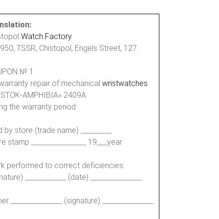
nslation:
stopol
Watch Factory
950, TSSR, Chistopol, Engels Street, 127.
UPON № 1
 warranty repair of mechanical
wristwatches
STOK-AMPHIBIA» 2409A
ing the warranty period
d by store (trade name) _________
re stamp ________________ 19___year
k performed to correct deficiencies:
gnature) ____________ (date) _______________
er _______________ (signature) _______________