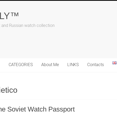
ALY™
t and Russian watch collection
N
CATEGORIES
About Me
LINKS
Contacts
etico
the Soviet Watch Passport