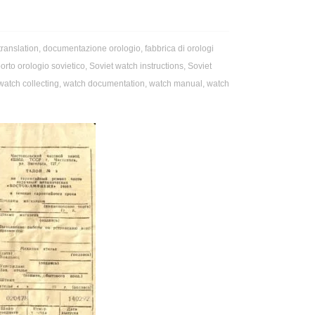
 translation
,
documentazione orologio
,
fabbrica di orologi
rto orologio sovietico
,
Soviet watch instructions
,
Soviet
watch collecting
,
watch documentation
,
watch manual
,
watch