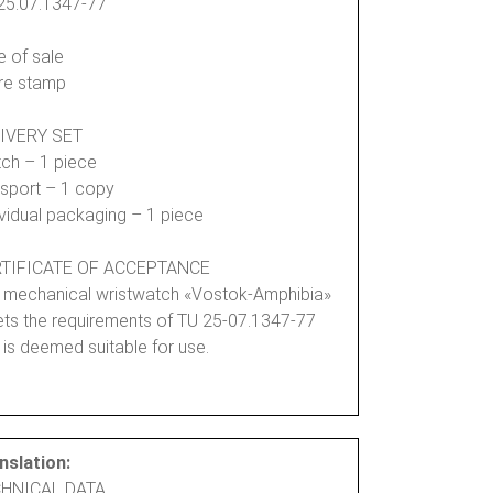
25.07.1347-77
e of sale
re stamp
IVERY SET
ch – 1 piece
sport – 1 copy
ividual packaging – 1 piece
TIFICATE OF ACCEPTANCE
 mechanical wristwatch «Vostok-Amphibia»
ts the requirements of TU 25-07.1347-77
 is deemed suitable for use.
nslation:
HNICAL DATA