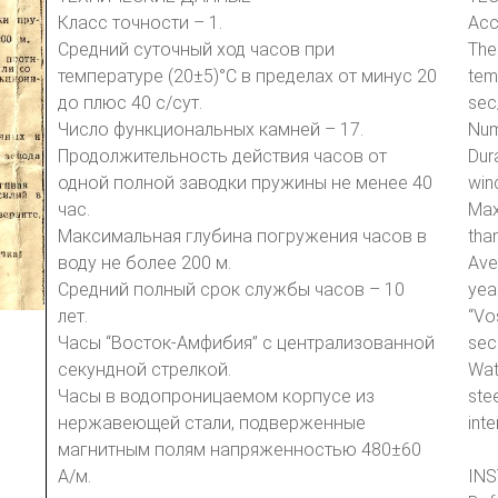
Класс точности – 1.
Acc
Средний суточный ход часов при
The
температуре (20±5)°С в пределах от минус 20
tem
до плюс 40 с/сут.
sec
Число функциональных камней – 17.
Num
Продолжительность действия часов от
Dur
одной полной заводки пружины не менее 40
wind
час.
Max
Максимальная глубина погружения часов в
tha
воду не более 200 м.
Ave
Средний полный срок службы часов – 10
yea
лет.
“Vo
Часы “Восток-Амфибия” с централизованной
sec
секундной стрелкой.
Wat
Часы в водопроницаемом корпусе из
stee
нержавеющей стали, подверженные
int
магнитным полям напряженностью 480±60
А/м.
IN