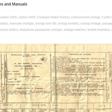
es and Manuals
caliber 2409
,
calibro 2409
,
Chistopol Watch Factory
,
collezionismo orologi
,
Cyrillic
vietico
,
manuale orologio
,
orologi anni '80
,
orologi sovietici
,
orologi vintage
,
passapo
zione cirillico
,
traduzione passaporto orologio
,
vintage watches
,
Vostok Amphibia
,