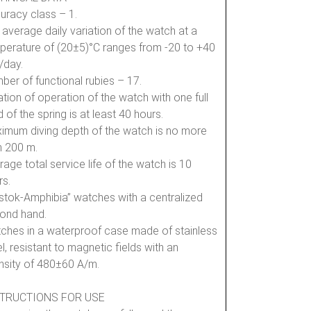
uracy class – 1.
 average daily variation of the watch at a
perature of (20±5)°C ranges from -20 to +40
/day.
ber of functional rubies – 17.
ation of operation of the watch with one full
 of the spring is at least 40 hours.
imum diving depth of the watch is no more
n 200 m.
rage total service life of the watch is 10
rs.
stok-Amphibia” watches with a centralized
ond hand.
ches in a waterproof case made of stainless
l, resistant to magnetic fields with an
ensity of 480±60 A/m.
STRUCTIONS FOR USE