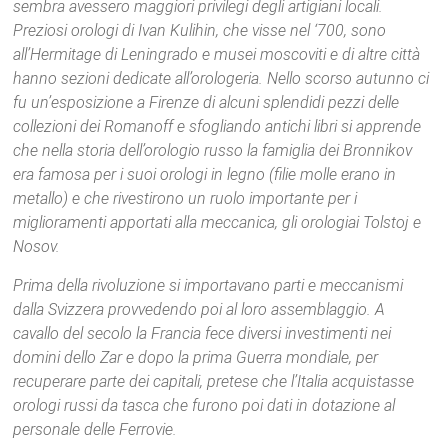
sembra avessero maggiori privilegi degli artigiani locali.
Preziosi orologi di Ivan Kulihin, che visse nel ‘700, sono
all’Hermitage di Leningrado e musei moscoviti e di altre città
hanno sezioni dedicate all’orologeria. Nello scorso autunno ci
fu un’esposizione a Firenze di alcuni splendidi pezzi delle
collezioni dei Romanoff e sfogliando antichi libri si apprende
che nella storia dell’orologio russo la famiglia dei Bronnikov
era famosa per i suoi orologi in legno (filie molle erano in
metallo) e che rivestirono un ruolo importante per i
miglioramenti apportati alla meccanica, gli orologiai Tolstoj e
Nosov.
Prima della rivoluzione si importavano parti e meccanismi
dalla Svizzera provvedendo poi al loro assemblaggio. A
cavallo del secolo la Francia fece diversi investimenti nei
domini dello Zar e dopo la prima Guerra mondiale, per
recuperare parte dei capitali, pretese che l’Italia acquistasse
orologi russi da tasca che furono poi dati in dotazione al
personale delle Ferrovie.