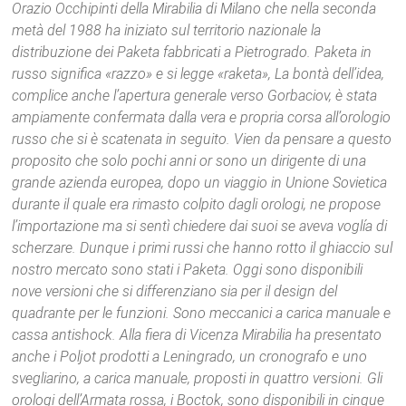
Orazio Occhipinti della Mirabilia di Milano che nella seconda
metà del 1988 ha iniziato sul territorio nazionale la
distribuzione dei Paketa fabbricati a Pietrogrado. Paketa in
russo significa «razzo» e si legge «raketa», La bontà dell’idea,
complice anche l’apertura generale verso Gorbaciov, è stata
ampiamente confermata dalla vera e propria corsa all’orologio
russo che si è scatenata in seguito. Vien da pensare a questo
proposito che solo pochi anni or sono un dirigente di una
grande azienda europea, dopo un viaggio in Unione Sovietica
durante il quale era rimasto colpito dagli orologi, ne propose
l’importazione ma si sentì chiedere dai suoi se aveva voglía di
scherzare. Dunque i primi russi che hanno rotto il ghiaccio sul
nostro mercato sono stati i Paketa. Oggi sono disponibili
nove versioni che si differenziano sia per il design del
quadrante per le funzioni. Sono meccanici a carica manuale e
cassa antishock. Alla fiera di Vicenza Mirabilia ha presentato
anche i Poljot prodotti a Leningrado, un cronografo e uno
svegliarino, a carica manuale, proposti in quattro versioni. Gli
orologi dell’Armata rossa, i Boctok, sono disponibili in cinque