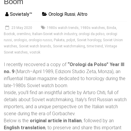
Boom
Sovietaly™
Orologi Russi
,
Altro
23 May 2020
1980s watch trends
,
1980s watches
,
Binda
,
Boctok
,
cremlino
,
Italian-Soviet watch industry
,
orologi da polso
,
orologi
russi
,
orologio
,
orologio russo
,
Paketa
,
poljot
,
Soviet horology
,
Soviet Union
watches
,
Soviet watch brands
,
Soviet watchmaking
,
time trend
,
Vintage
Soviet watches
,
vostok
I recently recovered a copy of
“Orologi da Polso” Year III
no. 9
(March–April 1989, Edizioni Studio Zeta, Monza), an
influential Italian magazine dedicated to horology during the
late-1980s Soviet watch boom.
Inside, you’ll find an insightful article by Arturo Chiti, full of
details about Soviet watchmaking, Italy’s first Russian watch
importers, and a unique perspective on the Italian watch
scene during the era of Gorbachev.
Below is the
original article in Italian
, followed by an
English translation
, to preserve and share this important