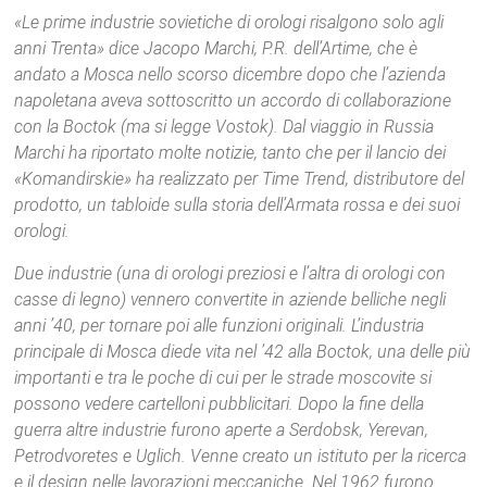
«Le prime industrie sovietiche di orologi risalgono solo agli
anni Trenta» dice Jacopo Marchi, P.R. dell’Artime, che è
andato a Mosca nello scorso dicembre dopo che l’azienda
napoletana aveva sottoscritto un accordo di collaborazione
con la Boctok (ma si legge Vostok). Dal viaggio in Russia
Marchi ha riportato molte notizie, tanto che per il lancio dei
«Komandirskie» ha realizzato per Time Trend, distributore del
prodotto, un tabloide sulla storia dell’Armata rossa e dei suoi
orologi.
Due industrie (una di orologi preziosi e l’altra di orologi con
casse di legno) vennero convertite in aziende belliche negli
anni ’40, per tornare poi alle funzioni originali. L’industria
principale di Mosca diede vita nel ’42 alla Boctok, una delle più
importanti e tra le poche di cui per le strade moscovite si
possono vedere cartelloni pubblicitari. Dopo la fine della
guerra altre industrie furono aperte a Serdobsk, Yerevan,
Petrodvoretes e Uglich. Venne creato un istituto per la ricerca
e il design nelle lavorazioni meccaniche. Nel 1962 furono