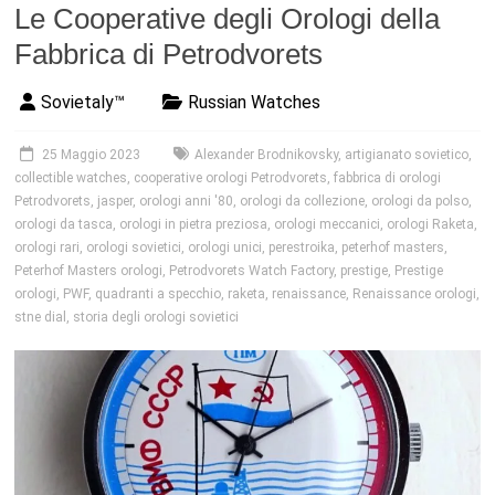
Le Cooperative degli Orologi della
Fabbrica di Petrodvorets
Sovietaly™
Russian Watches
25 Maggio 2023
Alexander Brodnikovsky
,
artigianato sovietico
,
collectible watches
,
cooperative orologi Petrodvorets
,
fabbrica di orologi
Petrodvorets
,
jasper
,
orologi anni '80
,
orologi da collezione
,
orologi da polso
,
orologi da tasca
,
orologi in pietra preziosa
,
orologi meccanici
,
orologi Raketa
,
orologi rari
,
orologi sovietici
,
orologi unici
,
perestroika
,
peterhof masters
,
Peterhof Masters orologi
,
Petrodvorets Watch Factory
,
prestige
,
Prestige
orologi
,
PWF
,
quadranti a specchio
,
raketa
,
renaissance
,
Renaissance orologi
,
stne dial
,
storia degli orologi sovietici