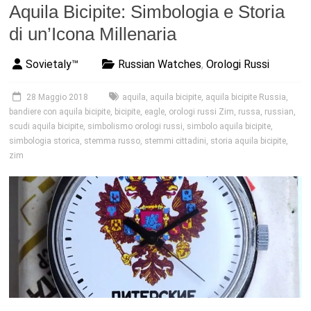
Aquila Bicipite: Simbologia e Storia
di un’Icona Millenaria
Sovietaly™
Russian Watches
,
Orologi Russi
28 Maggio 2018
aquila
,
aquila bicipite
,
aquila bicipite Russia
,
bandiere con aquila bicipite
,
bicipite
,
eagle
,
orologi russi Zim
,
russa
,
russian
,
scudi aquila bicipite
,
simbolismo orologi russi
,
simbolo aquila bicipite
,
simbologia storica
,
stemma russo
,
stemmi cittadini
,
storia aquila bicipite
,
zim