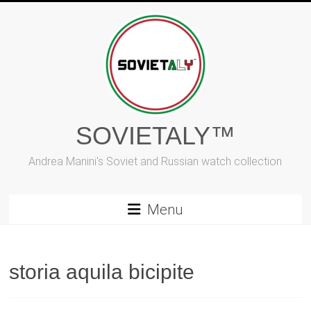
Vai
al
contenuto
SOVIETALY™
Andrea Manini's Soviet and Russian watch collection
Menu
storia aquila bicipite