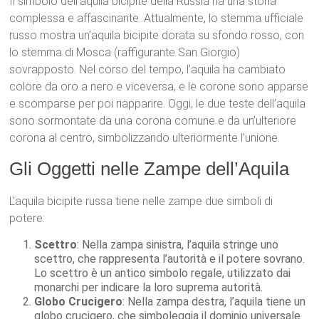
Il simbolo dell’aquila bicipite della Russia ha una storia
complessa e affascinante. Attualmente, lo stemma ufficiale
russo mostra un’aquila bicipite dorata su sfondo rosso, con
lo stemma di Mosca (raffigurante San Giorgio)
sovrapposto. Nel corso del tempo, l’aquila ha cambiato
colore da oro a nero e viceversa, e le corone sono apparse
e scomparse per poi riapparire. Oggi, le due teste dell’aquila
sono sormontate da una corona comune e da un’ulteriore
corona al centro, simbolizzando ulteriormente l’unione.
Gli Oggetti nelle Zampe dell’Aquila
L’aquila bicipite russa tiene nelle zampe due simboli di
potere:
Scettro
: Nella zampa sinistra, l’aquila stringe uno
scettro, che rappresenta l’autorità e il potere sovrano.
Lo scettro è un antico simbolo regale, utilizzato dai
monarchi per indicare la loro suprema autorità.
Globo Crucigero
: Nella zampa destra, l’aquila tiene un
globo crucigero, che simboleggia il dominio universale