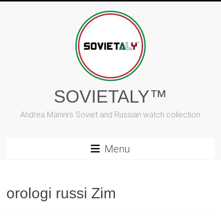
Vai
al
contenuto
SOVIETALY™
Andrea Manini's Soviet and Russian watch collection
Menu
orologi russi Zim