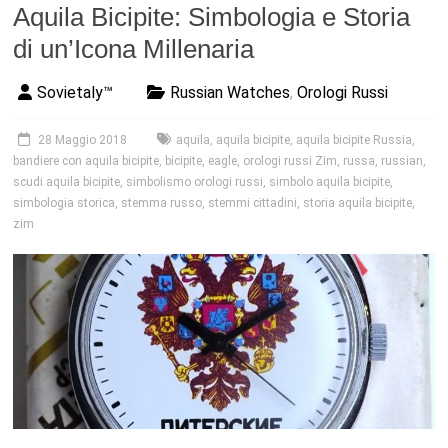
Aquila Bicipite: Simbologia e Storia
di un’Icona Millenaria
Sovietaly™
Russian Watches
,
Orologi Russi
28 Maggio 2018
aquila
,
aquila bicipite
,
aquila bicipite Russia
,
bandiere con aquila bicipite
,
bicipite
,
eagle
,
orologi russi Zim
,
russa
,
russian
,
scudi aquila bicipite
,
simbolismo orologi russi
,
simbolo aquila bicipite
,
simbologia storica
,
stemma russo
,
stemmi cittadini
,
storia aquila bicipite
,
zim