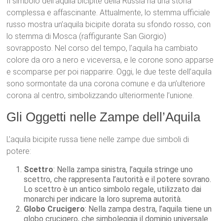
Il simbolo dell’aquila bicipite della Russia ha una storia
complessa e affascinante. Attualmente, lo stemma ufficiale
russo mostra un’aquila bicipite dorata su sfondo rosso, con
lo stemma di Mosca (raffigurante San Giorgio)
sovrapposto. Nel corso del tempo, l’aquila ha cambiato
colore da oro a nero e viceversa, e le corone sono apparse
e scomparse per poi riapparire. Oggi, le due teste dell’aquila
sono sormontate da una corona comune e da un’ulteriore
corona al centro, simbolizzando ulteriormente l’unione.
Gli Oggetti nelle Zampe dell’Aquila
L’aquila bicipite russa tiene nelle zampe due simboli di
potere:
Scettro
: Nella zampa sinistra, l’aquila stringe uno
scettro, che rappresenta l’autorità e il potere sovrano.
Lo scettro è un antico simbolo regale, utilizzato dai
monarchi per indicare la loro suprema autorità.
Globo Crucigero
: Nella zampa destra, l’aquila tiene un
globo crucigero, che simboleggia il dominio universale