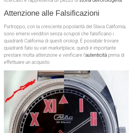
ricercato e rappresenta un pezzo di
storia dell’orologeria
.
Attenzione alle Falsificazioni
Purtroppo, con la crescente popolarità del Slava California,
sono emersi venditori senza scrupoli che falsificano i
quadranti California di questi orologi. È possibile trovare
quadranti falsi su vari marketplace, quindi è importante
prestare molta attenzione e verificare l’
autenticità
prima di
effettuare un acquisto.