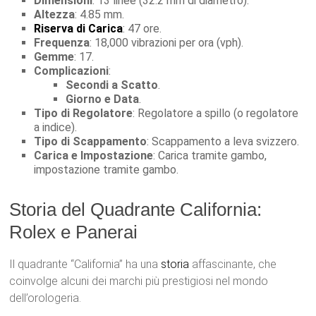
Dimensioni
: 13 linee (32.2 mm di diametro).
Altezza
: 4.85 mm.
Riserva di Carica
: 47 ore.
Frequenza
: 18,000 vibrazioni per ora (vph).
Gemme
: 17.
Complicazioni
:
Secondi a Scatto
.
Giorno e Data
.
Tipo di Regolatore
: Regolatore a spillo (o regolatore
a indice).
Tipo di Scappamento
: Scappamento a leva svizzero.
Carica e Impostazione
: Carica tramite gambo,
impostazione tramite gambo.
Storia del Quadrante California:
Rolex e Panerai
Il quadrante “California” ha una
storia
affascinante, che
coinvolge alcuni dei marchi più prestigiosi nel mondo
dell’orologeria.