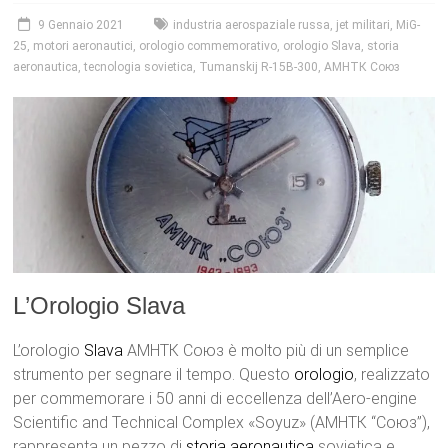
9 Gennaio 2021
industria aerospaziale russa
,
jet militari
,
MiG-
25
,
motori aeronautici
,
orologio commemorativo
,
orologio Slava
,
storia
aeronautica
,
tecnologia sovietica
,
Tumanskij R-15B-300
,
АМНТК Союз
L’Orologio Slava
L’orologio
Slava
АМНТК Союз è molto più di un semplice
strumento per segnare il tempo. Questo
orologio
, realizzato
per commemorare i 50 anni di eccellenza dell’Aero-engine
Scientific and Technical Complex «Soyuz» (АМНТК “Союз”),
rappresenta un pezzo di
storia
aeronautica
sovietica e