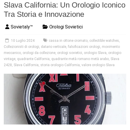
Slava California: Un Orologio Iconico
Tra Storia e Innovazione
Sovietaly™
Orologi Sovietici
10 Luglio 2024
cassa in ottone cromato
,
collectible watches
,
Collezionisti di orologi
,
datario verticale
,
falsificazioni orologi
,
movimento
meccanico
,
orologi da collezione
,
orologi sovietici
,
orologio Slava
,
orologio
vintage
,
quadrante California
,
quadrante metà romano metà arabo
,
Slava
2428
,
Slava California
,
storia orologio California
,
valore orologio Slava