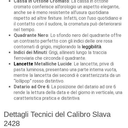
Cassa in Ottone Cromato
: La cassa in ottone
cromato conferisce all’orologio un aspetto elegante,
anche se è meno resistente all’usura quotidiana
rispetto ad altre finiture. Infatti, con l’uso quotidiano e
il contatto con il sudore, la cromatura può deteriorarsi
nel tempo.
Quadrante Nero
: Lo sfondo nero del quadrante offre
un contrasto perfetto con gli indici delle ore rosa
contornati di grigio, migliorando la
leggibilità
.
Indici dei Minuti
: Grigi, allineati lungo la traccia
ferroviaria che circonda il quadrante.
Lancette
Metalliche Lucide
: Le lancette, prive di
pasta luminosa, presentano una parte interna vuota,
mentre la lancetta dei secondi è caratterizzata da un
“lollipop” rosso distintivo.
Datario ad Ore 6
: La posizione del datario ad ore 6
rende la lettura della data e del giorno in verticale, una
caratteristica pratica e distintiva.
Dettagli Tecnici del Calibro Slava
2428