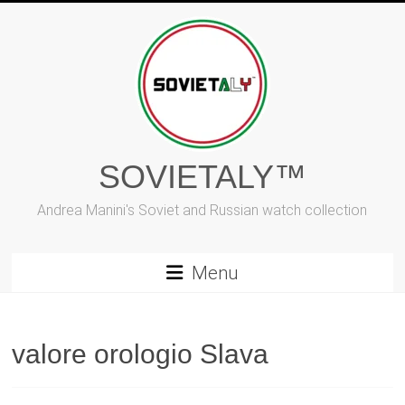
Vai
al
contenuto
SOVIETALY™
Andrea Manini's Soviet and Russian watch collection
Menu
valore orologio Slava