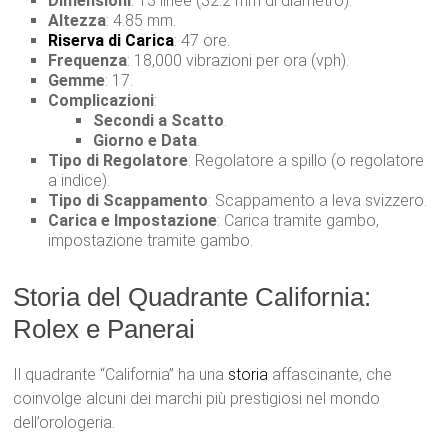
Dimensioni
: 13 linee (32.2 mm di diametro).
Altezza
: 4.85 mm.
Riserva di Carica
: 47 ore.
Frequenza
: 18,000 vibrazioni per ora (vph).
Gemme
: 17.
Complicazioni
:
Secondi a Scatto
.
Giorno e Data
.
Tipo di Regolatore
: Regolatore a spillo (o regolatore
a indice).
Tipo di Scappamento
: Scappamento a leva svizzero.
Carica e Impostazione
: Carica tramite gambo,
impostazione tramite gambo.
Storia del Quadrante California:
Rolex e Panerai
Il quadrante “California” ha una
storia
affascinante, che
coinvolge alcuni dei marchi più prestigiosi nel mondo
dell’orologeria.