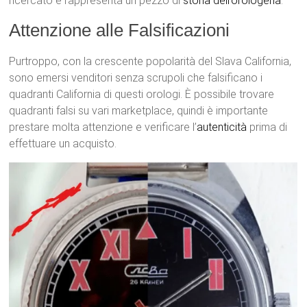
ricercato e rappresenta un pezzo di
storia dell’orologeria
.
Attenzione alle Falsificazioni
Purtroppo, con la crescente popolarità del Slava California,
sono emersi venditori senza scrupoli che falsificano i
quadranti California di questi orologi. È possibile trovare
quadranti falsi su vari marketplace, quindi è importante
prestare molta attenzione e verificare l’
autenticità
prima di
effettuare un acquisto.