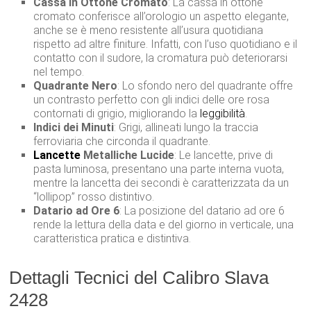
Cassa in Ottone Cromato
: La cassa in ottone
cromato conferisce all’orologio un aspetto elegante,
anche se è meno resistente all’usura quotidiana
rispetto ad altre finiture. Infatti, con l’uso quotidiano e il
contatto con il sudore, la cromatura può deteriorarsi
nel tempo.
Quadrante Nero
: Lo sfondo nero del quadrante offre
un contrasto perfetto con gli indici delle ore rosa
contornati di grigio, migliorando la
leggibilità
.
Indici dei Minuti
: Grigi, allineati lungo la traccia
ferroviaria che circonda il quadrante.
Lancette
Metalliche Lucide
: Le lancette, prive di
pasta luminosa, presentano una parte interna vuota,
mentre la lancetta dei secondi è caratterizzata da un
“lollipop” rosso distintivo.
Datario ad Ore 6
: La posizione del datario ad ore 6
rende la lettura della data e del giorno in verticale, una
caratteristica pratica e distintiva.
Dettagli Tecnici del Calibro Slava
2428