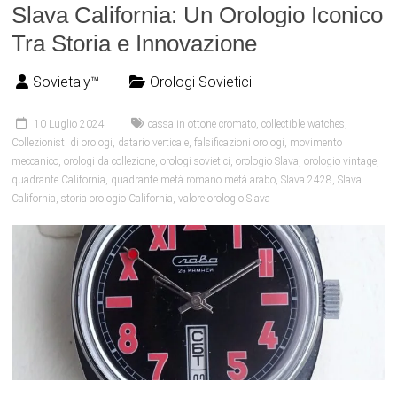
Slava California: Un Orologio Iconico
Tra Storia e Innovazione
Sovietaly™
Orologi Sovietici
10 Luglio 2024
cassa in ottone cromato
,
collectible watches
,
Collezionisti di orologi
,
datario verticale
,
falsificazioni orologi
,
movimento
meccanico
,
orologi da collezione
,
orologi sovietici
,
orologio Slava
,
orologio vintage
,
quadrante California
,
quadrante metà romano metà arabo
,
Slava 2428
,
Slava
California
,
storia orologio California
,
valore orologio Slava