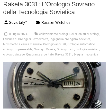
Raketa 3031: L’Orologio Sovrano
della Tecnologia Sovietica
Sovietaly™
Russian Watches
8 Luglio 2024
collezionismo orologi
,
Collezionisti di orologi
,
Fabbrica di Orologi di Petrodvorets
,
Ingegneria orologiera sovietica
,
Movimento a carica manuale
,
Orologio anni '70
,
Orologio automatico
,
orologio impermeabile
,
Orologio Raketa
,
Orologio raro
,
orologio sovietico
,
orologio vintage
,
Quadrante argentato
,
Raketa 3031
,
Sveglia meccanica