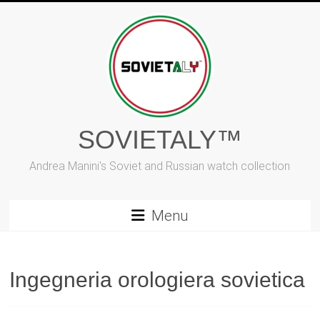
Vai
al
contenuto
SOVIETALY™
Andrea Manini's Soviet and Russian watch collection
Menu
Ingegneria orologiera sovietica