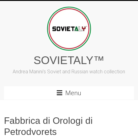
Vai
al
contenuto
SOVIETALY™
Andrea Manini's Soviet and Russian watch collection
Menu
Fabbrica di Orologi di
Petrodvorets