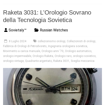
Raketa 3031: L’Orologio Sovrano
della Tecnologia Sovietica
Sovietaly™
Russian Watches
8 Luglio 2024
collezionismo orologi
,
Collezionisti di orologi
,
Fabbrica di Orologi di Petrodvorets
,
Ingegneria orologiera sovietica
,
Movimento a carica manuale
,
Orologio anni '70
,
Orologio automatico
,
orologio impermeabile
,
Orologio Raketa
,
Orologio raro
,
orologio sovietico
,
orologio vintage
,
Quadrante argentato
,
Raketa 3031
,
Sveglia meccanica