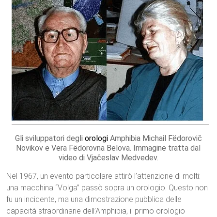
Gli sviluppatori degli
orologi
Amphibia Michail Fëdorovič
Novikov e Vera Fëdorovna Belova. Immagine tratta dal
video di Vjačeslav Medvedev.
Nel 1967, un evento particolare attirò l’attenzione di molti:
una macchina “Volga” passò sopra un orologio. Questo non
fu un incidente, ma una dimostrazione pubblica delle
capacità straordinarie dell’Amphibia, il primo orologio