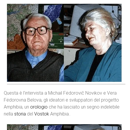
Questa è l’intervista a Michail Fëdorovič Novikov e Vera
Fëdorovna Belova, gli ideatori e sviluppatori del progetto
Amphibia, un
orologio
che ha lasciato un segno indelebile
nella
storia
del
Vostok
Amphibia..