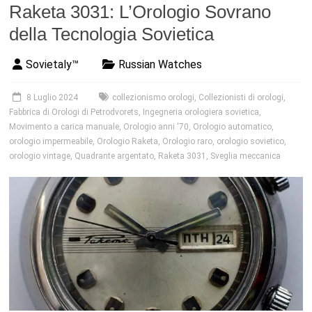
Raketa 3031: L’Orologio Sovrano
della Tecnologia Sovietica
Sovietaly™
Russian Watches
8 Luglio 2024
collezionismo orologi
,
Collezionisti di orologi
,
Fabbrica di Orologi di Petrodvorets
,
Ingegneria orologiera sovietica
,
Movimento a carica manuale
,
Orologio anni '70
,
Orologio automatico
,
orologio impermeabile
,
Orologio Raketa
,
Orologio raro
,
orologio sovietico
,
orologio vintage
,
Quadrante argentato
,
Raketa 3031
,
Sveglia meccanica