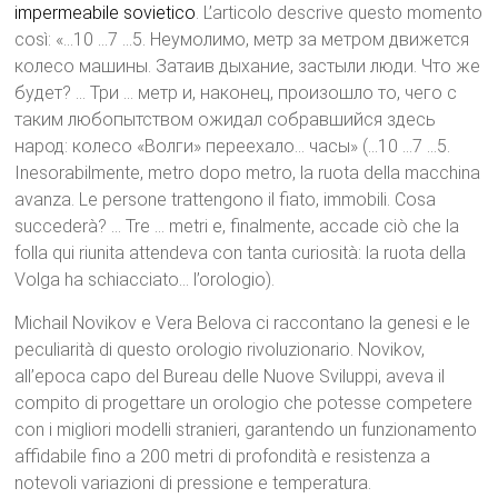
impermeabile
sovietico
. L’articolo descrive questo momento
così: «…10 …7 …5. Неумолимо, метр за метром движется
колесо машины. Затаив дыхание, застыли люди. Что же
будет? … Три … метр и, наконец, произошло то, чего с
таким любопытством ожидал собравшийся здесь
народ: колесо «Волги» переехало… часы» (…10 …7 …5.
Inesorabilmente, metro dopo metro, la ruota della macchina
avanza. Le persone trattengono il fiato, immobili. Cosa
succederà? … Tre … metri e, finalmente, accade ciò che la
folla qui riunita attendeva con tanta curiosità: la ruota della
Volga ha schiacciato… l’orologio).
Michail Novikov e Vera Belova ci raccontano la genesi e le
peculiarità di questo orologio rivoluzionario. Novikov,
all’epoca capo del Bureau delle Nuove Sviluppi, aveva il
compito di progettare un orologio che potesse competere
con i migliori modelli stranieri, garantendo un funzionamento
affidabile fino a 200 metri di profondità e resistenza a
notevoli variazioni di pressione e temperatura.