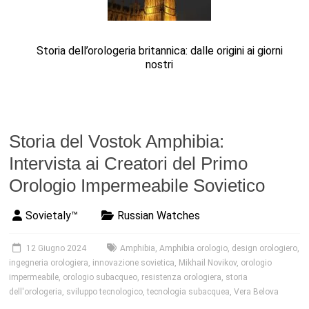
Storia dell’orologeria britannica: dalle origini ai giorni
nostri
Storia del Vostok Amphibia:
Intervista ai Creatori del Primo
Orologio Impermeabile Sovietico
Sovietaly™
Russian Watches
12 Giugno 2024
Amphibia
,
Amphibia orologio
,
design orologiero
,
ingegneria orologiera
,
innovazione sovietica
,
Mikhail Novikov
,
orologio
impermeabile
,
orologio subacqueo
,
resistenza orologiera
,
storia
dell'orologeria
,
sviluppo tecnologico
,
tecnologia subacquea
,
Vera Belova