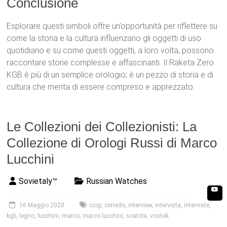
Conclusione
Esplorare questi simboli offre un’opportunità per riflettere su
come la storia e la cultura influenzano gli oggetti di uso
quotidiano e su come questi oggetti, a loro volta, possono
raccontare storie complesse e affascinanti. Il Raketa Zero
KGB è più di un semplice orologio; è un pezzo di storia e di
cultura che merita di essere compreso e apprezzato.
Le Collezioni dei Collezionisti: La
Collezione di Orologi Russi di Marco
Lucchini
Sovietaly™
Russian Watches
16 Maggio 2020
cccp
,
corredo
,
interview
,
intervista
,
interviste
,
kgb
,
legno
,
lucchini
,
marco
,
marco lucchini
,
scatola
,
vostok