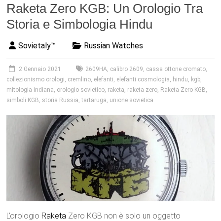
Raketa Zero KGB: Un Orologio Tra
Storia e Simbologia Hindu
Sovietaly™
Russian Watches
2 Gennaio 2021
2609HA
,
calibro 2609
,
cassa ottone cromato
,
collezionismo orologi
,
cremlino
,
elefanti
,
elefanti cosmologia
,
hindu
,
kgb
,
mitologia indiana
,
orologio sovietico
,
raketa
,
raketa zero
,
Raketa Zero KGB
,
simboli KGB
,
storia Russia
,
tartaruga
,
unione sovietica
L’orologio
Raketa
Zero KGB non è solo un oggetto