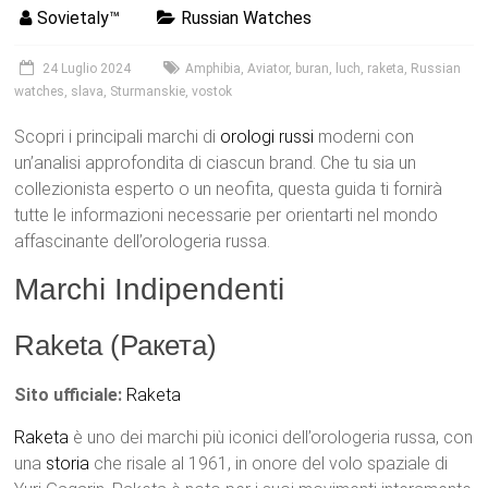
Sovietaly™
Russian Watches
24 Luglio 2024
Amphibia
,
Aviator
,
buran
,
luch
,
raketa
,
Russian
watches
,
slava
,
Sturmanskie
,
vostok
Scopri i principali marchi di
orologi
russi
moderni con
un’analisi approfondita di ciascun brand. Che tu sia un
collezionista esperto o un neofita, questa guida ti fornirà
tutte le informazioni necessarie per orientarti nel mondo
affascinante dell’orologeria russa.
Marchi Indipendenti
Raketa (Ракета)
Sito ufficiale:
Raketa
Raketa
è uno dei marchi più iconici dell’orologeria russa, con
una
storia
che risale al 1961, in onore del volo spaziale di