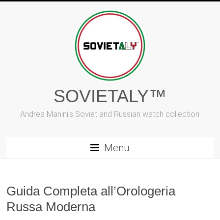
Vai
al
contenuto
SOVIETALY™
Andrea Manini's Soviet and Russian watch collection
Menu
Guida Completa all’Orologeria
Russa Moderna