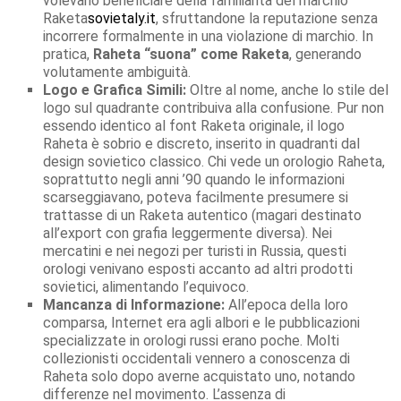
volevano beneficiare della familiarità del marchio
Raketa
sovietaly.it
, sfruttandone la reputazione senza
incorrere formalmente in una violazione di marchio. In
pratica,
Raheta “suona” come Raketa
, generando
volutamente ambiguità.
Logo e Grafica Simili:
Oltre al nome, anche lo stile del
logo sul quadrante contribuiva alla confusione. Pur non
essendo identico al font Raketa originale, il logo
Raheta è sobrio e discreto, inserito in quadranti dal
design sovietico classico. Chi vede un orologio Raheta,
soprattutto negli anni ’90 quando le informazioni
scarseggiavano, poteva facilmente presumere si
trattasse di un Raketa autentico (magari destinato
all’export con grafia leggermente diversa). Nei
mercatini e nei negozi per turisti in Russia, questi
orologi venivano esposti accanto ad altri prodotti
sovietici, alimentando l’equivoco.
Mancanza di Informazione:
All’epoca della loro
comparsa, Internet era agli albori e le pubblicazioni
specializzate in orologi russi erano poche. Molti
collezionisti occidentali vennero a conoscenza di
Raheta solo dopo averne acquistato uno, notando
differenze nel movimento. L’assenza di