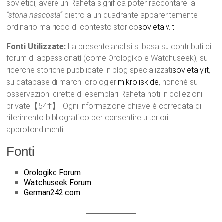
sovietici, avere un Raheta significa poter raccontare la
“storia nascosta”
dietro a un quadrante apparentemente
ordinario ma ricco di contesto storico
sovietaly.it
.
Fonti Utilizzate:
La presente analisi si basa su contributi di
forum di appassionati (come Orologiko e Watchuseek), su
ricerche storiche pubblicate in blog specializzati
sovietaly.it
,
su database di marchi orologieri
mikrolisk.de
, nonché su
osservazioni dirette di esemplari Raheta noti in collezioni
private【54†】. Ogni informazione chiave è corredata di
riferimento bibliografico per consentire ulteriori
approfondimenti.
Fonti
Orologiko Forum
Watchuseek Forum
German242.com