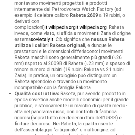
montavano movimenti progettati e prodotti
internamente dal Petrodvorets Watch Factory (ad
esempio il celebre calibro
Raketa 2609
a 19 rubini, o
derivati con
complicazioni)
it.wikipedia.org
it.wikipedia.org
. Raheta
invece, come visto, si affida a movimenti Zaria di origine
esterna
sovietaly.it
. Ciò significa che
nessun Raheta
utilizza i calibri Raketa originali
, e dunque le
prestazioni e le dimensioni differiscono: i movimenti
Raketa maschili sono generalmente più grandi (≈26
mm) rispetto al 2009B di Raheta (≈23 mm) e spesso di
minore numero di rubini (19 rubini Raketa vs 21 rubini
Zaria). In pratica, un orologiaio può distinguere un
Raheta aprendolo e trovando un movimento
incompatibile con la famiglia Raketa.
Qualità costruttiva:
Raketa, pur avendo prodotto in
epoca sovietica anche modelli economici per il grande
pubblico, è storicamente un marchio di qualità medio-
alta nel panorama russo, con controlli di fabbrica
rigorosi (soprattutto nei decenni d’oro dell’URSS) e
finiture decorose. Nei Raheta, la qualità risente
dell’assemblaggio “artigianale” e multiorigine: ad