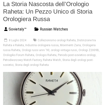
La Storia Nascosta dell’Orologio
Raheta: Un Pezzo Unico di Storia
Orologiera Russa
Sovietaly™
Russian Watches
8 Luglio 2024
Collezionismo orologi Raheta
,
Distinzione tra
Raheta e Raketa
,
Industria orologiera russa
,
Movimenti Zaria
,
Orologeria
russa Raheta
,
Orologi russi anni '90
,
orologi vintage russi
,
Orologi Z2009B
,
Orologiko Forum Raheta
,
Orologio Raheta
,
Periodo post-sovietico orologi
,
Petrodworzowy Watch Factory
,
Raheta Watch
,
Storia degli orologi post-
sovietici
,
Storia degli orologi Raheta