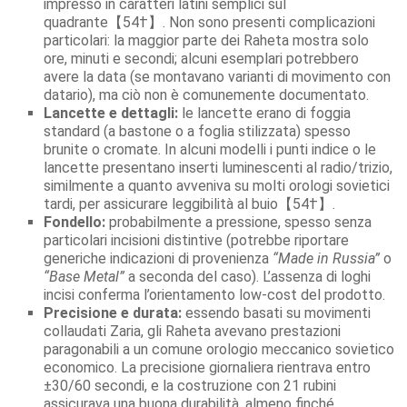
impresso in caratteri latini semplici sul
quadrante【54†】. Non sono presenti complicazioni
particolari: la maggior parte dei Raheta mostra solo
ore, minuti e secondi; alcuni esemplari potrebbero
avere la data (se montavano varianti di movimento con
datario), ma ciò non è comunemente documentato.
Lancette e dettagli:
le lancette erano di foggia
standard (a bastone o a foglia stilizzata) spesso
brunite o cromate. In alcuni modelli i punti indice o le
lancette presentano inserti luminescenti al radio/trizio,
similmente a quanto avveniva su molti orologi sovietici
tardi, per assicurare leggibilità al buio【54†】.
Fondello:
probabilmente a pressione, spesso senza
particolari incisioni distintive (potrebbe riportare
generiche indicazioni di provenienza
“Made in Russia”
o
“Base Metal”
a seconda del caso). L’assenza di loghi
incisi conferma l’orientamento low-cost del prodotto.
Precisione e durata:
essendo basati su movimenti
collaudati Zaria, gli Raheta avevano prestazioni
paragonabili a un comune orologio meccanico sovietico
economico. La precisione giornaliera rientrava entro
±30/60 secondi, e la costruzione con 21 rubini
assicurava una buona durabilità, almeno finché