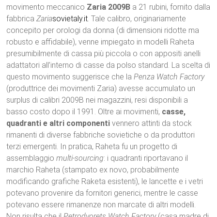
movimento meccanico
Zaria 2009B
a 21 rubini, fornito dalla
fabbrica
Zaria
sovietaly.it
. Tale calibro, originariamente
concepito per orologi da donna (di dimensioni ridotte ma
robusto e affidabile), venne impiegato in modelli Raheta
presumibilmente di cassa più piccola o con appositi anelli
adattatori all’interno di casse da polso standard. La scelta di
questo movimento suggerisce che la
Penza Watch Factory
(produttrice dei movimenti Zaria) avesse accumulato un
surplus di calibri 2009B nei magazzini, resi disponibili a
basso costo dopo il 1991. Oltre ai movimenti,
casse,
quadranti e altri componenti
vennero attinti da stock
rimanenti di diverse fabbriche sovietiche o da produttori
terzi emergenti. In pratica, Raheta fu un progetto di
assemblaggio
multi-sourcing
: i quadranti riportavano il
marchio Raheta (stampato ex novo, probabilmente
modificando grafiche Raketa esistenti), le lancette e i vetri
potevano provenire da fornitori generici, mentre le casse
potevano essere rimanenze non marcate di altri modelli.
Non risulta che il
Petrodvorets Watch Factory
(casa madre di