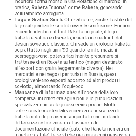
incorrere formalmente in una violazione di marchio. In
pratica,
Raheta “suona” come Raketa
, generando
volutamente ambiguità.
Logo e Grafica Simili:
Oltre al nome, anche lo stile del
logo sul quadrante contribuiva alla confusione. Pur non
essendo identico al font Raketa originale, il logo
Raheta è sobrio e discreto, inserito in quadranti dal
design sovietico classico. Chi vede un orologio Raheta,
soprattutto negli anni ’90 quando le informazioni
scarseggiavano, poteva facilmente presumere si
trattasse di un Raketa autentico (magari destinato
all’export con grafia leggermente diversa). Nei
mercatini e nei negozi per turisti in Russia, questi
orologi venivano esposti accanto ad altri prodotti
sovietici, alimentando l’equivoco.
Mancanza di Informazione:
All’epoca della loro
comparsa, Internet era agli albori e le pubblicazioni
specializzate in orologi russi erano poche. Molti
collezionisti occidentali vennero a conoscenza di
Raheta solo dopo averne acquistato uno, notando
differenze nel movimento. L’assenza di
documentazione ufficiale (dato che Raheta non era un
marchio statale) fece sì che per anni alcuni pensassero