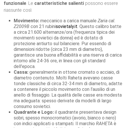
funzionale
. Le
caratteristiche salienti
possono essere
riassunte così:
Movimento:
meccanico a carica manuale
Zaria cal.
Z2009B
con 21 rubini
sovietaly.it
. Questo calibro batte
a circa 21.600 alternanze/ora (frequenza tipica dei
movimenti sovietici da donna) ed è dotato di
protezione antiurto sul bilanciere. Pur essendo di
dimensioni ridotte (circa 23 mm di diametro),
garantisce una buona affidabilità e una riserva di carica
intorno alle 24-36 ore, in linea con gli standard
dell’epoca.
Cassa:
generalmente in ottone cromato o acciaio, di
diametro contenuto. Molti Raheta avevano casse
tonde classiche di circa 32-34 mm di diametro, adatte
a contenere il piccolo movimento con l’ausilio di un
anello di fissaggio. La qualità delle casse era modesta
ma adeguata: spesso derivate da modelli di largo
consumo sovietici.
Quadrante e Logo:
il quadrante presentava design
sobri, spesso monocromatici (avorio, bianco o nero)
con indici applicati o stampati. Il marchio
RAHETA
è