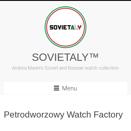
Vai
al
contenuto
SOVIETALY™
Andrea Manini's Soviet and Russian watch collection
Menu
Petrodworzowy Watch Factory