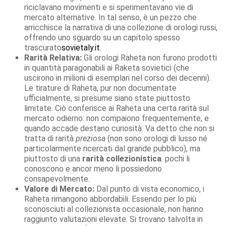
riciclavano movimenti e si sperimentavano vie di
mercato alternative. In tal senso, è un pezzo che
arricchisce la narrativa di una collezione di orologi russi,
offrendo uno sguardo su un capitolo spesso
trascurato
sovietaly.it
.
Rarità Relativa:
Gli orologi Raheta non furono prodotti
in quantità paragonabili ai Raketa sovietici (che
uscirono in milioni di esemplari nel corso dei decenni).
Le tirature di Raheta, pur non documentate
ufficialmente, si presume siano state piuttosto
limitate. Ciò conferisce ai Raheta una certa rarità sul
mercato odierno: non compaiono frequentemente, e
quando accade destano curiosità. Va detto che non si
tratta di rarità
preziosa
(non sono orologi di lusso né
particolarmente ricercati dal grande pubblico), ma
piuttosto di una
rarità collezionistica
: pochi li
conoscono e ancor meno li possiedono
consapevolmente.
Valore di Mercato:
Dal punto di vista economico, i
Raheta rimangono abbordabili. Essendo per lo più
sconosciuti al collezionista occasionale, non hanno
raggiunto valutazioni elevate. Si trovano talvolta in