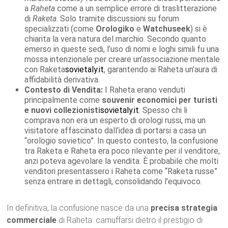
a
Raheta
come a un semplice errore di traslitterazione
di
Raketa
. Solo tramite discussioni su forum
specializzati (come
Orologiko
e
Watchuseek
) si è
chiarita la vera natura del marchio. Secondo quanto
emerso in queste sedi, l’uso di nomi e loghi simili fu una
mossa intenzionale per creare un’associazione mentale
con Raketa
sovietaly.it
, garantendo ai Raheta un’aura di
affidabilità derivativa.
Contesto di Vendita:
I Raheta erano venduti
principalmente come
souvenir economici per turisti
e nuovi collezionisti
sovietaly.it
. Spesso chi li
comprava non era un esperto di orologi russi, ma un
visitatore affascinato dall’idea di portarsi a casa un
“orologio sovietico”. In questo contesto, la confusione
tra Raketa e Raheta era poco rilevante per il venditore,
anzi poteva agevolare la vendita. È probabile che molti
venditori presentassero i Raheta come “Raketa russe”
senza entrare in dettagli, consolidando l’equivoco.
In definitiva, la confusione nasce da una
precisa strategia
commerciale
di Raheta: camuffarsi dietro il prestigio di