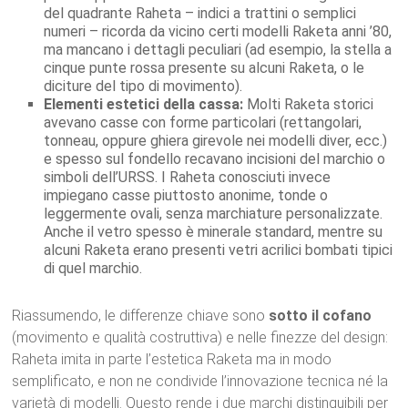
del quadrante Raheta – indici a trattini o semplici
numeri – ricorda da vicino certi modelli Raketa anni ’80,
ma mancano i dettagli peculiari (ad esempio, la stella a
cinque punte rossa presente su alcuni Raketa, o le
diciture del tipo di movimento).
Elementi estetici della cassa:
Molti Raketa storici
avevano casse con forme particolari (rettangolari,
tonneau, oppure ghiera girevole nei modelli diver, ecc.)
e spesso sul fondello recavano incisioni del marchio o
simboli dell’URSS. I Raheta conosciuti invece
impiegano casse piuttosto anonime, tonde o
leggermente ovali, senza marchiature personalizzate.
Anche il vetro spesso è minerale standard, mentre su
alcuni Raketa erano presenti vetri acrilici bombati tipici
di quel marchio.
Riassumendo, le differenze chiave sono
sotto il cofano
(movimento e qualità costruttiva) e nelle finezze del design:
Raheta imita in parte l’estetica Raketa ma in modo
semplificato, e non ne condivide l’innovazione tecnica né la
varietà di modelli. Questo rende i due marchi distinguibili per