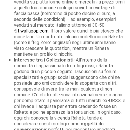
vendita su piattaforme online o mercatini a prezzi simili
a quelli di un comune orologio sovietico vintage di
fascia bassa (nell’ordine di poche decine di euro, a
seconda delle condizioni) – ad esempio, esemplari
venduti sul mercato italiano attorno ai 30-50
€
it.wallapop.com
. Il loro valore quindi è più
storico
che
monetario. Un confronto: alcuni modelli iconici Raketa
(come il “Big Zero” originale) negli ultimi anni hanno
visto crescere le quotazioni, mentre un Raheta
mantiene un profilo di nicchia.
Interesse tra i Collezionisti:
All’interno della
comunità di appassionati di orologi russi, i Raheta
godono di un piccolo seguito. Discussioni su forum
specializzati e gruppi social suggeriscono che chi ne
possiede uno ami condividere la scoperta con altri,
consapevole di avere tra le mani qualcosa di non
comune. C’è chi li colleziona intenzionalmente, magari
per completare il panorama di tutti i marchi ex-URSS, e
chi invece li acquista per errore credendo fosse un
Raketa e poi ne apprezza la storia unica. In ogni caso,
oggi chi conosce la vicenda Raheta tende a
considerare questi orologi come
oggetti da
conversazione
: perfetti per raccontare aneddoti