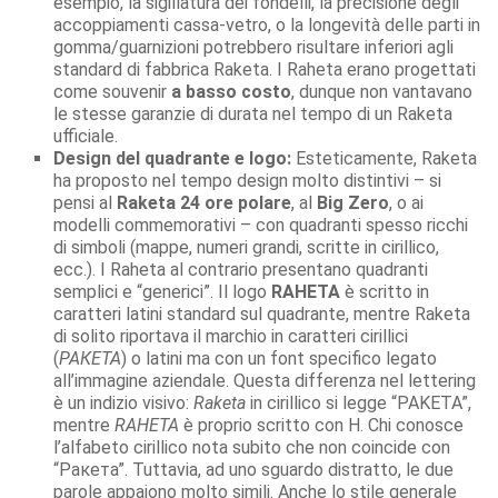
esempio, la sigillatura dei fondelli, la precisione degli
accoppiamenti cassa-vetro, o la longevità delle parti in
gomma/guarnizioni potrebbero risultare inferiori agli
standard di fabbrica Raketa. I Raheta erano progettati
come souvenir
a basso costo
, dunque non vantavano
le stesse garanzie di durata nel tempo di un Raketa
ufficiale.
Design del quadrante e logo:
Esteticamente, Raketa
ha proposto nel tempo design molto distintivi – si
pensi al
Raketa 24 ore polare
, al
Big Zero
, o ai
modelli commemorativi – con quadranti spesso ricchi
di simboli (mappe, numeri grandi, scritte in cirillico,
ecc.). I Raheta al contrario presentano quadranti
semplici e “generici”. Il logo
RAHETA
è scritto in
caratteri latini standard sul quadrante, mentre Raketa
di solito riportava il marchio in caratteri cirillici
(
РАКЕТА
) o latini ma con un font specifico legato
all’immagine aziendale. Questa differenza nel lettering
è un indizio visivo:
Raketa
in cirillico si legge “PAKETA”,
mentre
RAHETA
è proprio scritto con H. Chi conosce
l’alfabeto cirillico nota subito che non coincide con
“Ракета”. Tuttavia, ad uno sguardo distratto, le due
parole appaiono molto simili. Anche lo stile generale