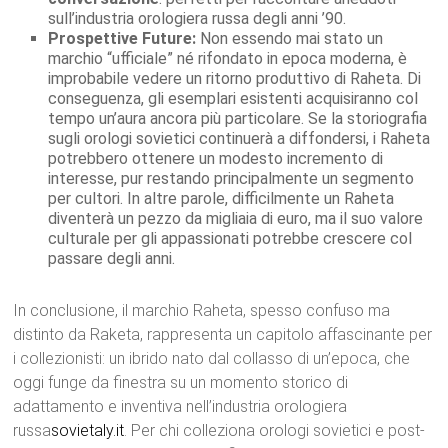
sull’industria orologiera russa degli anni ’90.
Prospettive Future:
Non essendo mai stato un
marchio “ufficiale” né rifondato in epoca moderna, è
improbabile vedere un ritorno produttivo di Raheta. Di
conseguenza, gli esemplari esistenti acquisiranno col
tempo un’aura ancora più particolare. Se la storiografia
sugli orologi sovietici continuerà a diffondersi, i Raheta
potrebbero ottenere un modesto incremento di
interesse, pur restando principalmente un segmento
per cultori. In altre parole, difficilmente un Raheta
diventerà un pezzo da migliaia di euro, ma il suo valore
culturale per gli appassionati potrebbe crescere col
passare degli anni.
In conclusione, il marchio Raheta, spesso confuso ma
distinto da Raketa, rappresenta un capitolo affascinante per
i collezionisti: un ibrido nato dal collasso di un’epoca, che
oggi funge da finestra su un momento storico di
adattamento e inventiva nell’industria orologiera
russa
sovietaly.it
. Per chi colleziona orologi sovietici e post-