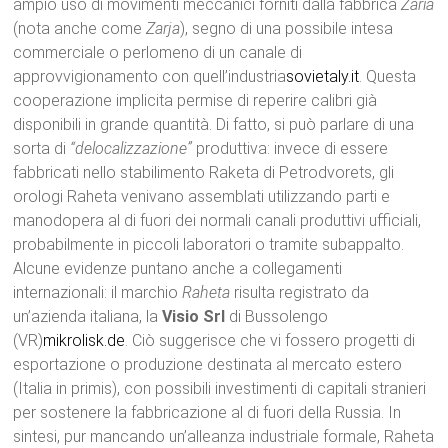
ampio uso di movimenti meccanici forniti dalla fabbrica
Zaria
(nota anche come
Zarja
), segno di una possibile intesa
commerciale o perlomeno di un canale di
approvvigionamento con quell’industria
sovietaly.it
. Questa
cooperazione implicita permise di reperire calibri già
disponibili in grande quantità. Di fatto, si può parlare di una
sorta di
“delocalizzazione”
produttiva: invece di essere
fabbricati nello stabilimento Raketa di Petrodvorets, gli
orologi Raheta venivano assemblati utilizzando parti e
manodopera al di fuori dei normali canali produttivi ufficiali,
probabilmente in piccoli laboratori o tramite subappalto.
Alcune evidenze puntano anche a collegamenti
internazionali: il marchio
Raheta
risulta registrato da
un’azienda italiana, la
Visio Srl
di Bussolengo
(VR)
mikrolisk.de
. Ciò suggerisce che vi fossero progetti di
esportazione o produzione destinata al mercato estero
(Italia in primis), con possibili investimenti di capitali stranieri
per sostenere la fabbricazione al di fuori della Russia. In
sintesi, pur mancando un’alleanza industriale formale, Raheta