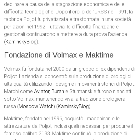
declinare a causa della stagnazione economica e delle
difficoltà tecnologiche. Dopo il crollo dell’URSS nel 1991, la
fabbrica Poljot fu privatizzata e trasformata in una società
per azioni nel 1992. Tuttavia, le difficoltà finanziarie e
gestionali continuarono a mettere a dura prova l’azienda​
(
KaminskyBlog
)​.
Fondazione di Volmax e Maktime
Volmax fu fondata nel 2000 da un gruppo di ex dipendenti di
Poljot. L’azienda si concentrò sulla produzione di orologi di
alta qualità utilizzando i design e i movimenti storici di Poljot.
Marchi come
Aviator
,
Buran
e Sturmanskie furono rilanciati
sotto Volmax, mantenendo viva la tradizione orologiera
russa​ (
Moscow Watch
)​​ (
KaminskyBlog
)​.
Maktime, fondata nel 1996, acquistò i macchinari e le
attrezzature da Poljot, inclusi quelli necessari per produrre il
famoso calibro 3133. Maktime continuò la produzione di