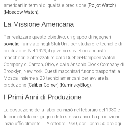
americani in termini di qualità e precisione​ (
Poljot Watch
)​​
(
Moscow Watch
)​.
La Missione Americana
Per realizzare questo obiettivo, un gruppo di ingegneri
sovietici
fu inviato negli Stati Uniti per studiare le tecniche di
produzione. Nel 1929, il governo sovietico acquistò
macchinari e attrezzature dalla Dueber-Hampden Watch
Company di Canton, Ohio, e dalla Ansonia Clock Company di
Brooklyn, New York. Questi macchinari furono trasportati a
Mosca, insieme a 23 tecnici americani, per avviare la
produzione​ (
Caliber Corner
)​​ (
KaminskyBlog
)​.
I Primi Anni di Produzione
La costruzione della fabbrica iniziò nel febbraio del 1930 e
fu completata nel giugno dello stesso anno. La produzione
iniziò ufficialmente il 1º ottobre 1930, con i primi 50 orologi