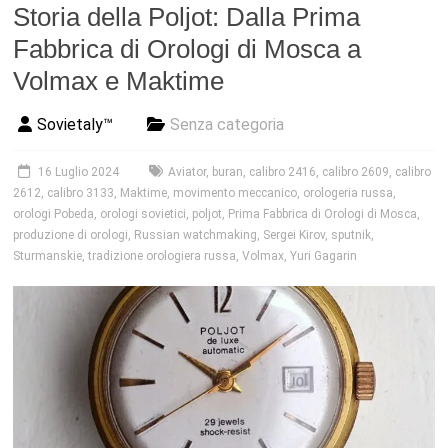
Storia della Poljot: Dalla Prima
Fabbrica di Orologi di Mosca a
Volmax e Maktime
Sovietaly™
Senza categoria
16 Luglio 2024
Aviator
,
buran
,
calibro 2416
,
calibro 2609
,
calibro
2612
,
calibro 3133
,
Maktime
,
movimento meccanico
,
orologeria russa
,
orologi Pobeda
,
orologi sovietici
,
poljot
,
Prima Fabbrica di Orologi di Mosca
,
produzione di orologi
,
Russian watchmaking
,
Sergei Kirov
,
sputnik
,
Sturmanskie
,
tradizione orologiera russa
,
Volmax
,
Yuri Gagarin