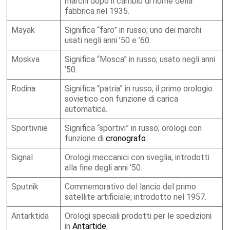
marchi dopo il cambio di nome della
fabbrica nel 1935.
Mayak
Significa “faro” in russo; uno dei marchi
usati negli anni ’50 e ’60.
Moskva
Significa “Mosca” in russo; usato negli anni
’50.
Rodina
Significa “patria” in russo; il primo orologio
sovietico con funzione di carica
automatica.
Sportivnie
Significa “sportivi” in russo; orologi con
funzione di
cronografo
.
Signal
Orologi meccanici con sveglia; introdotti
alla fine degli anni ’50.
Sputnik
Commemorativo del lancio del primo
satellite artificiale; introdotto nel 1957.
Antarktida
Orologi speciali prodotti per le spedizioni
in
Antartide
.