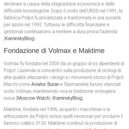
declinare a causa della stagnazione economica e delle
difficoltà tecnologiche. Dopo il crollo dell’URSS nel 1991, la
fabbrica Poljot fu privatizzata e trasformata in una società
per azioni nel 1992. Tuttavia, le difficoltà finanziarie e
gestionali continuarono a mettere a dura prova l’azienda​
(
KaminskyBlog
)​.
Fondazione di Volmax e Maktime
Volmax fu fondata nel 2000 da un gruppo di ex dipendenti di
Poljot. L’azienda si concentrò sulla produzione di orologi di
alta qualità utilizzando i design e i movimenti storici di Poljot.
Marchi come
Aviator
,
Buran
e Sturmanskie furono rilanciati
sotto Volmax, mantenendo viva la tradizione orologiera
russa​ (
Moscow Watch
)​​ (
KaminskyBlog
)​.
Maktime, fondata nel 1996, acquistò i macchinari e le
attrezzature da Poljot, inclusi quelli necessari per produrre il
famoso calibro 3133. Maktime continuò la produzione di