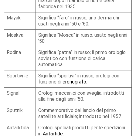
marchi dopo il cambio di nome della
fabbrica nel 1935.
Mayak
Significa “faro” in russo; uno dei marchi
usati negli anni ’50 e ’60.
Moskva
Significa “Mosca” in russo; usato negli anni
’50.
Rodina
Significa “patria” in russo; il primo orologio
sovietico con funzione di carica
automatica.
Sportivnie
Significa “sportivi” in russo; orologi con
funzione di
cronografo
.
Signal
Orologi meccanici con sveglia; introdotti
alla fine degli anni ’50.
Sputnik
Commemorativo del lancio del primo
satellite artificiale; introdotto nel 1957.
Antarktida
Orologi speciali prodotti per le spedizioni
in
Antartide
.