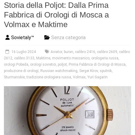
Storia della Poljot: Dalla Prima
Fabbrica di Orologi di Mosca a
Volmax e Maktime
Sovietaly™
Senza categoria
16 Luglio 2024
Aviator
,
buran
,
calibro 2416
,
calibro 2609
,
calibro
2612
,
calibro 3133
,
Maktime
,
movimento meccanico
,
orologeria russa
,
orologi Pobeda
,
orologi sovietici
,
poljot
,
Prima Fabbrica di Orologi di Mosca
,
produzione di orologi
,
Russian watchmaking
,
Sergei Kirov
,
sputnik
,
Sturmanskie
,
tradizione orologiera russa
,
Volmax
,
Yuri Gagarin