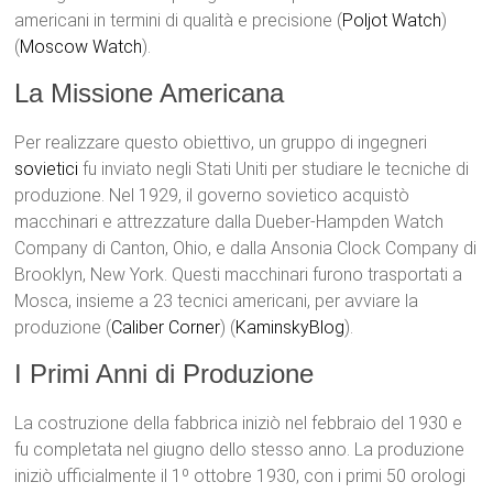
americani in termini di qualità e precisione​ (
Poljot Watch
)​​
(
Moscow Watch
)​.
La Missione Americana
Per realizzare questo obiettivo, un gruppo di ingegneri
sovietici
fu inviato negli Stati Uniti per studiare le tecniche di
produzione. Nel 1929, il governo sovietico acquistò
macchinari e attrezzature dalla Dueber-Hampden Watch
Company di Canton, Ohio, e dalla Ansonia Clock Company di
Brooklyn, New York. Questi macchinari furono trasportati a
Mosca, insieme a 23 tecnici americani, per avviare la
produzione​ (
Caliber Corner
)​​ (
KaminskyBlog
)​.
I Primi Anni di Produzione
La costruzione della fabbrica iniziò nel febbraio del 1930 e
fu completata nel giugno dello stesso anno. La produzione
iniziò ufficialmente il 1º ottobre 1930, con i primi 50 orologi