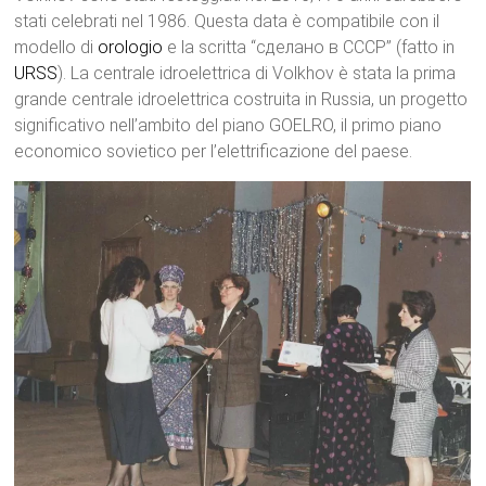
stati celebrati nel 1986. Questa data è compatibile con il
modello di
orologio
e la scritta “сделано в СССР” (fatto in
URSS
). La centrale idroelettrica di Volkhov è stata la prima
grande centrale idroelettrica costruita in Russia, un progetto
significativo nell’ambito del piano GOELRO, il primo piano
economico sovietico per l’elettrificazione del paese.