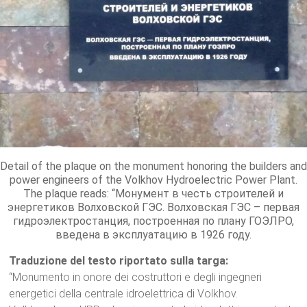
Detail of the plaque on the monument honoring the builders and
power engineers of the Volkhov Hydroelectric Power Plant.
The plaque reads: “Монумент в честь строителей и
энергетиков Волховской ГЭС. Волховская ГЭС – первая
гидроэлектростанция, построенная по плану ГОЭЛРО,
введена в эксплуатацию в 1926 году.
Traduzione del testo riportato sulla targa:
“Monumento in onore dei costruttori e degli ingegneri
energetici della centrale idroelettrica di Volkhov.