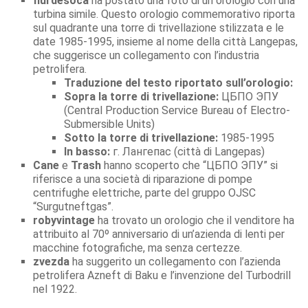
fiurdesoca
ha postato una foto di un orologio con una
turbina simile. Questo orologio commemorativo riporta
sul quadrante una torre di trivellazione stilizzata e le
date 1985-1995, insieme al nome della città Langepas,
che suggerisce un collegamento con l’industria
petrolifera.
Traduzione del testo riportato sull’orologio:
Sopra la torre di trivellazione:
ЦБПО ЭПУ
(Central Production Service Bureau of Electro-
Submersible Units)
Sotto la torre di trivellazione:
1985-1995
In basso:
г. Лангепас (città di Langepas)
Cane
e
Trash
hanno scoperto che “ЦБПО ЭПУ” si
riferisce a una società di riparazione di pompe
centrifughe elettriche, parte del gruppo OJSC
“Surgutneftgas”.
robyvintage
ha trovato un orologio che il venditore ha
attribuito al 70º anniversario di un’azienda di lenti per
macchine fotografiche, ma senza certezze.
zvezda
ha suggerito un collegamento con l’azienda
petrolifera Azneft di Baku e l’invenzione del Turbodrill
nel 1922.