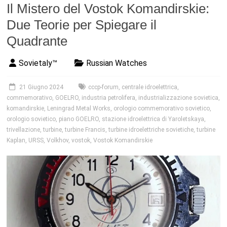
Il Mistero del Vostok Komandirskie:
Due Teorie per Spiegare il
Quadrante
Sovietaly™
Russian Watches
21 Giugno 2024
cccp-forum
,
centrale idroelettrica
,
commemorativo
,
GOELRO
,
industria petrolifera
,
industrializzazione sovietica
,
komandirskie
,
Leningrad Metal Works
,
orologio commemorativo sovietico
,
orologio sovietico
,
piano GOELRO
,
stazione idroelettrica di Yaroletskaya
,
trivellazione
,
turbine
,
turbine Francis
,
turbine idroelettriche sovietiche
,
turbine
Kaplan
,
URSS
,
Volkhov
,
vostok
,
Vostok Komandirskie