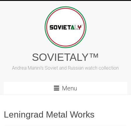
Vai
al
contenuto
SOVIETALY™
Andrea Manini's Soviet and Russian watch collection
Menu
Leningrad Metal Works