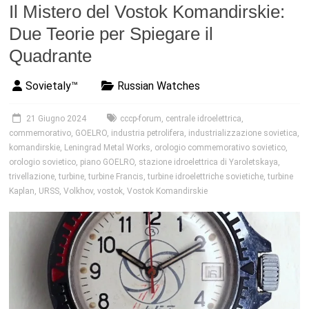
Il Mistero del Vostok Komandirskie:
Due Teorie per Spiegare il
Quadrante
Sovietaly™
Russian Watches
21 Giugno 2024
cccp-forum
,
centrale idroelettrica
,
commemorativo
,
GOELRO
,
industria petrolifera
,
industrializzazione sovietica
,
komandirskie
,
Leningrad Metal Works
,
orologio commemorativo sovietico
,
orologio sovietico
,
piano GOELRO
,
stazione idroelettrica di Yaroletskaya
,
trivellazione
,
turbine
,
turbine Francis
,
turbine idroelettriche sovietiche
,
turbine
Kaplan
,
URSS
,
Volkhov
,
vostok
,
Vostok Komandirskie