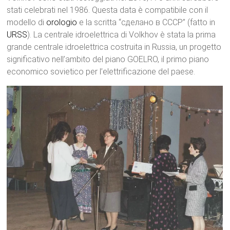
stati celebrati nel 1986. Questa data è compatibile con il
modello di
orologio
e la scritta “сделано в СССР” (fatto in
URSS
). La centrale idroelettrica di Volkhov è stata la prima
grande centrale idroelettrica costruita in Russia, un progetto
significativo nell’ambito del piano GOELRO, il primo piano
economico sovietico per l’elettrificazione del paese.