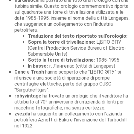
fiurdesoca
ha postato una foto di un orologio con una
turbina simile. Questo orologio commemorativo riporta
sul quadrante una torre di trivellazione stilizzata e le
date 1985-1995, insieme al nome della città Langepas,
che suggerisce un collegamento con l’industria
petrolifera.
Traduzione del testo riportato sull’orologio:
Sopra la torre di trivellazione:
ЦБПО ЭПУ
(Central Production Service Bureau of Electro-
Submersible Units)
Sotto la torre di trivellazione:
1985-1995
In basso:
г. Лангепас (città di Langepas)
Cane
e
Trash
hanno scoperto che “ЦБПО ЭПУ” si
riferisce a una società di riparazione di pompe
centrifughe elettriche, parte del gruppo OJSC
“Surgutneftgas”.
robyvintage
ha trovato un orologio che il venditore ha
attribuito al 70º anniversario di un’azienda di lenti per
macchine fotografiche, ma senza certezze.
zvezda
ha suggerito un collegamento con l’azienda
petrolifera Azneft di Baku e l’invenzione del Turbodrill
nel 1922.