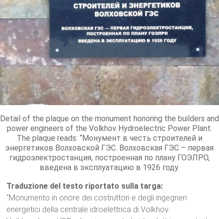
Detail of the plaque on the monument honoring the builders and
power engineers of the Volkhov Hydroelectric Power Plant.
The plaque reads: “Монумент в честь строителей и
энергетиков Волховской ГЭС. Волховская ГЭС – первая
гидроэлектростанция, построенная по плану ГОЭЛРО,
введена в эксплуатацию в 1926 году.
Traduzione del testo riportato sulla targa:
“Monumento in onore dei costruttori e degli ingegneri
energetici della centrale idroelettrica di Volkhov.